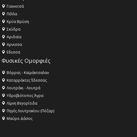
Γιαννιτσά
Πέλλα
Κρύα Βρύση
Σκύδρα
Αριδαία
Aρνισσα
Eδεσσα
Φυσικές Ομορφιές
Βόρρας - Καϊμάκτσαλαν
Καταρράκτες Έδεσσας
Λουτράκι - Λουτρά
Υδροβιότοπος Άγρα
Λίμνη Βεγορίτιδα
Πηγές Λουτρακίου (Πόζαρ)
Μαύρο Δάσος