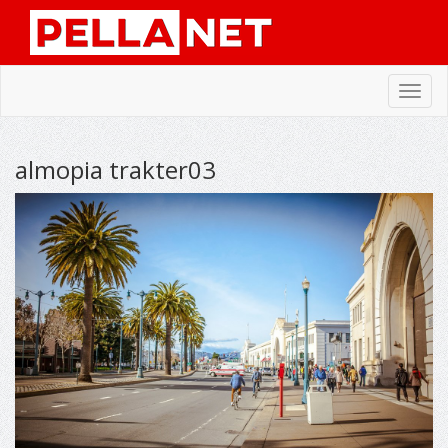
Toggl
navig
almopia trakter03