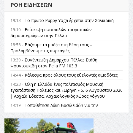
ΡΟΉ ΕΙΔΉΣΕΩΝ
19:13 -
Το πρώτο Puppy Yoga έρχεται στην Χαλκιδική!
19:10 -
Επίσκεψη αυστραλών τουριστικών
δημοσιογράφων στην Πέλλα
18:56 -
Βάζουμε τα μπάζα στη θέση τους –
Προλαμβάνουμε τις πυρκαγιές
13:39 -
Συνέντευξη Δημάρχου Πέλλας Στάθη
Φουντουκίδη στον Pella FM 103,3
14:44 -
Κάλεσμα προς όλους τους εθελοντές αιμοδότες
14:23 -
Όλη η Ελλάδα ένας πολιτισμός Μουσική
εγκατάσταση Πόλεμος και «Ειρήνη;» 5, 6 Αυγούστου 2026
| Αρχαία Έδεσσα, Αρχαιολογικός Χώρος Λόγγου
14:19 -
Τοποθέτηση Λάκη Βασιλειάδη για την
Αναθεώρηση του Συντάγματος: «Σε τέτοιες κορυφαίες
θεσμικές διαδικασίες υπάρχει μόνο η ευθύνη απέναντι
στις επόμενες γενιές»
16:35 -
Το πρόγραμμα του ΠΑΟΚ στον δεύτερο γύρο του