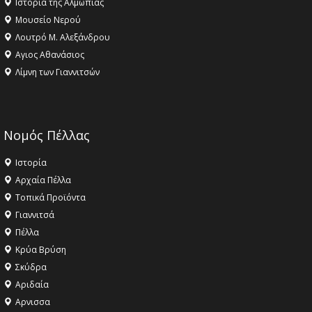
Ιστορία της Αλμωπίας
Μουσείο Νερού
Λουτρό Μ. Αλεξάνδρου
Αγιος Αθανάσιος
Λίμνη των Γιαννιτσών
Νομός Πέλλας
Ιστορία
Αρχαία Πέλλα
Τοπικά Προϊόντα
Γιαννιτσά
Πέλλα
Κρύα Βρύση
Σκύδρα
Αριδαία
Aρνισσα