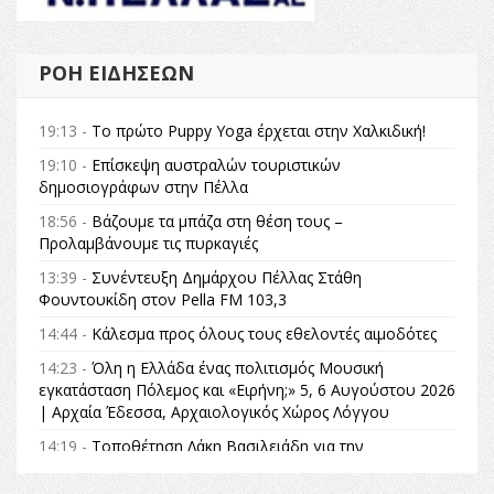
ΡΟΉ ΕΙΔΉΣΕΩΝ
19:13 -
Το πρώτο Puppy Yoga έρχεται στην Χαλκιδική!
19:10 -
Επίσκεψη αυστραλών τουριστικών
δημοσιογράφων στην Πέλλα
18:56 -
Βάζουμε τα μπάζα στη θέση τους –
Προλαμβάνουμε τις πυρκαγιές
13:39 -
Συνέντευξη Δημάρχου Πέλλας Στάθη
Φουντουκίδη στον Pella FM 103,3
14:44 -
Κάλεσμα προς όλους τους εθελοντές αιμοδότες
14:23 -
Όλη η Ελλάδα ένας πολιτισμός Μουσική
εγκατάσταση Πόλεμος και «Ειρήνη;» 5, 6 Αυγούστου 2026
| Αρχαία Έδεσσα, Αρχαιολογικός Χώρος Λόγγου
14:19 -
Τοποθέτηση Λάκη Βασιλειάδη για την
Αναθεώρηση του Συντάγματος: «Σε τέτοιες κορυφαίες
θεσμικές διαδικασίες υπάρχει μόνο η ευθύνη απέναντι