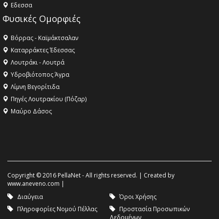
Eδεσσα
Φυσικές Ομορφιές
Βόρρας - Καϊμάκτσαλαν
Καταρράκτες Έδεσσας
Λουτράκι - Λουτρά
Υδροβιότοπος Άγρα
Λίμνη Βεγορίτιδα
Πηγές Λουτρακίου (Πόζαρ)
Μαύρο Δάσος
Copyright © 2016 PellaNet - All rights reserved. | Created by
www.aneveno.com
|
Διαύγεια
Όροι Χρήσης
Πληροφορίες Νομού Πέλλας
Προστασία Προσωπικών
Δεδομένων