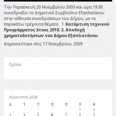
Την Παρασκευή 20 Νοεμβρίου 2009 και ώρα 19:30
συνεδριάζει το Δημοτικό Συμβούλιο Εξαπλατάνου
στην αίθουσα συνεδριάσεων του Δήμου, με τα
παρακάτω τρέχοντα θέματα
1.
Κατάρτιση τεχνικού
Προγράμματος έτους 2010.
2.
Αποδοχή
χρηματοδοτήσεων του Δήμου Εξαπλατάνου.
Δημοσιεύτηκε στις 17 Νοεμβρίου, 2009
Σχόλια
Αύγουστος 2026
Δ
Τ
Τ
Π
Π
Σ
Κ
1
2
3
4
5
6
7
8
9