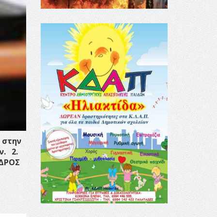
 στην
ν.
2.
ΔΡΟΣ