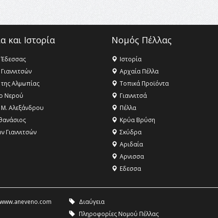
α και Ιστορία
Νομός Πέλλας
 Έδεσσας
Ιστορία
 Γιαννιτσών
Αρχαία Πέλλα
 της Αλμωπίας
Τοπικά Προϊόντα
ο Νερού
Γιαννιτσά
 Μ. Αλεξάνδρου
Πέλλα
θανάσιος
Κρύα Βρύση
ων Γιαννιτσών
Σκύδρα
Αριδαία
Aρνισσα
Eδεσσα
www.aneveno.com
Διαύγεια
Πληροφορίες Νομού Πέλλας