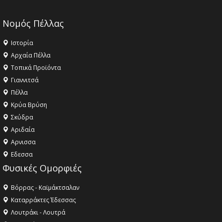
Νομός Πέλλας
Ιστορία
Αρχαία Πέλλα
Τοπικά Προϊόντα
Γιαννιτσά
Πέλλα
Κρύα Βρύση
Σκύδρα
Αριδαία
Aρνισσα
Eδεσσα
Φυσικές Ομορφιές
Βόρρας - Καϊμάκτσαλαν
Καταρράκτες Έδεσσας
Λουτράκι - Λουτρά