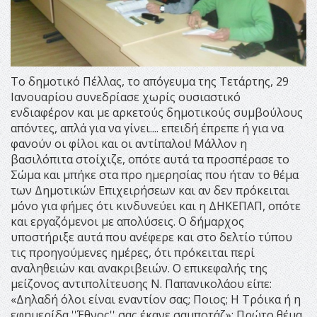
Το δημοτικό Πέλλας, το απόγευμα της Τετάρτης, 29
Ιανουαρίου συνεδρίασε χωρίς ουσιαστικό
ενδιαφέρον και με αρκετούς δημοτικούς συμβούλους
απόντες, απλά για να γίνει.... επειδή έπρεπε ή για να
φανούν οι φίλοι και οι αντίπαλοι! Μάλλον η
βασιλόπιτα στοίχιζε, οπότε αυτά τα προσπέρασε το
Σώμα και μπήκε στα προ ημερησίας που ήταν το θέμα
των Δημοτικών Επιχειρήσεων και αν δεν πρόκειται
μόνο για φήμες ότι κινδυνεύει και η ΔΗΚΕΠΑΠ, οπότε
και εργαζόμενοι με απολύσεις. Ο δήμαρχος
υποστήριξε αυτά που ανέφερε και στο δελτίο τύπου
τις προηγούμενες ημέρες, ότι πρόκειται περί
αναληθειών και ανακριβειών. Ο επικεφαλής της
μείζονος αντιπολίτευσης Ν. Παπανικολάου είπε:
«Δηλαδή όλοι είναι εναντίον σας; Ποιος; Η Τρόικα ή η
εφημερίδα ''Έθνος'' σας έκανε σαμποτάζ»; Πρώτο θέμα