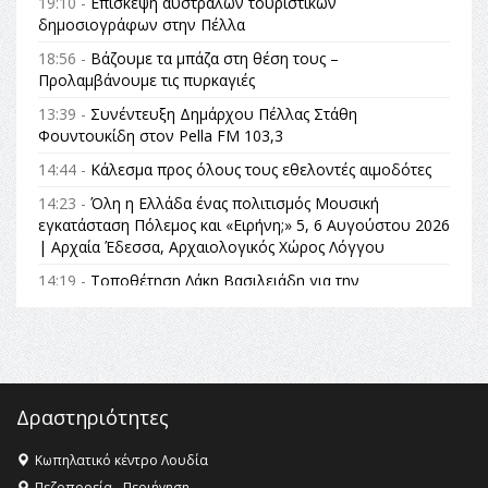
19:10 -
Επίσκεψη αυστραλών τουριστικών
δημοσιογράφων στην Πέλλα
18:56 -
Βάζουμε τα μπάζα στη θέση τους –
Προλαμβάνουμε τις πυρκαγιές
13:39 -
Συνέντευξη Δημάρχου Πέλλας Στάθη
Φουντουκίδη στον Pella FM 103,3
14:44 -
Κάλεσμα προς όλους τους εθελοντές αιμοδότες
14:23 -
Όλη η Ελλάδα ένας πολιτισμός Μουσική
εγκατάσταση Πόλεμος και «Ειρήνη;» 5, 6 Αυγούστου 2026
| Αρχαία Έδεσσα, Αρχαιολογικός Χώρος Λόγγου
14:19 -
Τοποθέτηση Λάκη Βασιλειάδη για την
Αναθεώρηση του Συντάγματος: «Σε τέτοιες κορυφαίες
θεσμικές διαδικασίες υπάρχει μόνο η ευθύνη απέναντι
στις επόμενες γενιές»
16:35 -
Το πρόγραμμα του ΠΑΟΚ στον δεύτερο γύρο του
Champions League!
Δραστηριότητες
16:27 -
Όλυμπος: Εντάχθηκε στον Κατάλογο Παγκόσμιας
Κληρονομιάς της UNESCO – Ομόφωνη η απόφαση Ο
Κωπηλατικό κέντρο Λουδία
Όλυμπος αναγνωρίστηκε ως φυσικό και πολιτιστικό
Πεζοπορεία - Περιήγηση