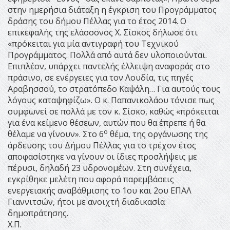
στην ημερήσια διάταξη η έγκριση του Προγράμματος
δράσης του δήμου Πέλλας για το έτος 2014. Ο
επικεφαλής της ελάσσονος Χ. Σίσκος δήλωσε ότι
«πρόκειται για μία αντιγραφή του Τεχνικού
Προγράμματος. Πολλά από αυτά δεν υλοποιούνται.
Επιπλέον, υπάρχει παντελής έλλειψη αναφοράς στο
πράσινο, σε ενέργειες για τον Λουδία, τις πηγές
Αραβησσού, το στρατόπεδο Καψάλη… Για αυτούς τους
λόγους καταψηφίζω». Ο κ. Παπανικολάου τόνισε πως
συμφωνεί σε πολλά με τον κ. Σίσκο, καθώς «πρόκειται
για ένα κείμενο θέσεων, αυτών που θα έπρεπε ή θα
ο
θέλαμε να γίνουν». Στο 6
θέμα, της οργάνωσης της
άρδευσης του Δήμου Πέλλας για το τρέχον έτος
αποφασίστηκε να γίνουν οι ίδιες προσλήψεις με
πέρυσι, δηλαδή 23 υδρονομέων. Στη συνέχεια,
εγκρίθηκε μελέτη που αφορά παρεμβάσεις
ενεργειακής αναβάθμισης το 1ου και 2ου ΕΠΑΛ
Γιαννιτσών, ήτοι με ανοιχτή διαδικασία
δημοπράτησης.
Χ.Π.