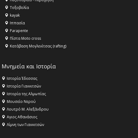
αγαθό εξέχουσας οικουμενικής αξίας για την
Τοξοβολία
ανθρωπότητα
kayak
16:18 -
ΕΝΟΡΙΑΚΕΣ ΚΑΛΟΚΑΙΡΙΝΕΣ ΔΡΑΣΕΙΣ ΓΙΑ ΠΑΙΔΙΑ
Ιππασία
ΣΤΗΝ ΕΔΕΣΣΑ
Parapente
Πίστα Moto cross
Κατάβαση Μογλενίτσας (rafting)
Μνημεία και Ιστορία
Ιστορία Έδεσσας
Ιστορία Γιαννιτσών
Ιστορία της Αλμωπίας
Μουσείο Νερού
Λουτρό Μ. Αλεξάνδρου
Αγιος Αθανάσιος
Λίμνη των Γιαννιτσών