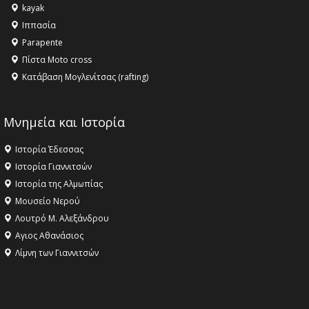
kayak
το Μουσείο της Πέλλας, Λουτρά Πόζαρ και Χιονοδρομικό
Ιππασία
18:09 -
Αυτό το καλοκαίρι δίνουμε ραντεβού στο πιο
Parapente
όμορφο θερινό σινεμά της Ελλάδας!
Πίστα Moto cross
Κατάβαση Μογλενίτσας (rafting)
Μνημεία και Ιστορία
Ιστορία Έδεσσας
Ιστορία Γιαννιτσών
Ιστορία της Αλμωπίας
Μουσείο Νερού
Λουτρό Μ. Αλεξάνδρου
Αγιος Αθανάσιος
Λίμνη των Γιαννιτσών