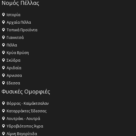
Νομός Πέλλας
Ιστορία
Αρχαία Πέλλα
Τοπικά Προϊόντα
Γιαννιτσά
Πέλλα
Κρύα Βρύση
Σκύδρα
Αριδαία
Aρνισσα
Eδεσσα
Φυσικές Ομορφιές
Βόρρας - Καϊμάκτσαλαν
Καταρράκτες Έδεσσας
Λουτράκι - Λουτρά
Υδροβιότοπος Άγρα
Λίμνη Βεγορίτιδα