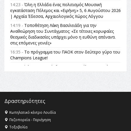
14:23 -
Όλη η Ελλάδα ένας πολιτισμός Μουσική
εγκατάσταση Πόλεμος και «Ειρήνη;» 5, 6 Αυγούστου 2026
| Αρχαία Έδεσσα, Αρχαιολογικός Χώρος Λόγγου
14:19 -
Τοποθέτηση Λάκη Βασιλειάδη για την
Αναθεώρηση του Συντάγματος: «Σε τέτοιες κορυφαίες
θεσμικές διαδικασίες υπάρχει μόνο η ευθύνη απέναντι
στις επόμενες γενιές»
16:35 -
Το πρόγραμμα του ΠΑΟΚ στον δεύτερο γύρο του
Champions League!
16:27 -
Όλυμπος: Εντάχθηκε στον Κατάλογο Παγκόσμιας
Κληρονομιάς της UNESCO – Ομόφωνη η απόφαση Ο
Όλυμπος αναγνωρίστηκε ως φυσικό και πολιτιστικό
αγαθό εξέχουσας οικουμενικής αξίας για την
ανθρωπότητα
16:18 -
ΕΝΟΡΙΑΚΕΣ ΚΑΛΟΚΑΙΡΙΝΕΣ ΔΡΑΣΕΙΣ ΓΙΑ ΠΑΙΔΙΑ
Δραστηριότητες
ΣΤΗΝ ΕΔΕΣΣΑ
Κωπηλατικό κέντρο Λουδία
16:15 -
Εργασίες συντήρησης οδοφωτισμού στην Ενωτική
Πεζοπορεία - Περιήγηση
Οδό Σίνδου από την Περιφέρεια Κεντρικής Μακεδονίας
Τοξοβολία
11:36 -
Λάκης Βασιλειάδης, Συνέντευξη PellaFm 103,3 για