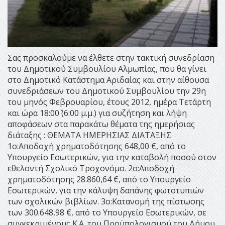
Σας προσκαλούμε να έλθετε στην τακτική συνεδρίαση
του Δημοτικού Συμβουλίου Αλμωπίας, που θα γίνει
στο Δημοτικό Κατάστημα Αριδαίας και στην αίθουσα
συνεδριάσεων του Δημοτικού Συμβουλίου την 29η
του μηνός Φεβρουαρίου, έτους 2012, ημέρα Τετάρτη
και ώρα 18:00΄ (6:00 μ.μ.) για συζήτηση και λήψη
αποφάσεων στα παρακάτω θέματα της ημερήσιας
διάταξης : ΘΕΜΑΤΑ ΗΜΕΡΗΣΙΑΣ ΔΙΑΤΑΞΗΣ
1ο:Αποδοχή χρηματοδότησης 648,00 €, από το
Υπουργείο Εσωτερικών, για την καταβολή ποσού στον
εθελοντή Σχολικό Τροχονόμο. 2ο:Αποδοχή
χρηματοδότησης 28.860,64 €, από το Υπουργείο
Εσωτερικών, για την κάλυψη δαπάνης φωτοτυπιών
των σχολικών βιβλίων. 3ο:Κατανομή της πίστωσης
των 300.648,98 €, από το Υπουργείο Εσωτερικών, σε
συγκεκριμένους Κ.Α. του Προϋπολογισμού του Δήμου,