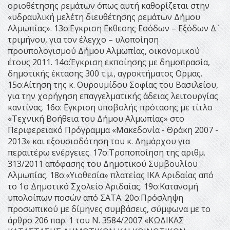
οριοθέτησης ρεμάτων όπως αυτή καθορίζεται στην
«υδραυλική μελέτη διευθέτησης ρεμάτων Δήμου
Αλμωπίας». 13ο:΄Εγκριση ΄Εκθεσης Εσόδων – Εξόδων Δ΄
τριμήνου, για τον έλεγχο – υλοποίηση
προϋπολογισμού Δήμου Αλμωπίας, οικονομικού
έτους 2011. 14ο:Έγκριση εκποίησης με δημοπρασία,
δημοτικής έκτασης 300 τ.μ., αγροκτήματος ΄Ορμας.
15ο:Αίτηση της κ. Ουρουμίδου Σοφίας του Βασιλείου,
για την χορήγηση επαγγελματικής άδειας λειτουργίας
καντίνας. 16ο: Εγκριση υποβολής πρότασης με τίτλο
«Τεχνική Βοήθεια του Δήμου Αλμωπίας» στο
Περιφερειακό Πρόγραμμα «Μακεδονία - Θράκη 2007 -
2013» και εξουσιοδότηση του κ. Δημάρχου για
περαιτέρω ενέργειες. 17ο:Τροποποίηση της αριθμ.
313/2011 απόφασης του Δημοτικού Συμβουλίου
Αλμωπίας. 18ο:«Υιοθεσία» πλατείας ΙΚΑ Αριδαίας από
το 1ο Δημοτικό Σχολείο Αριδαίας. 19ο:Κατανομή
υπολοίπων ποσών από ΣΑΤΑ. 20ο:Πρόσληψη
προσωπικού με δίμηνες συμβάσεις, σύμφωνα με το
άρθρο 206 παρ. 1 του Ν. 3584/2007 «ΚΩΔΙΚΑΣ