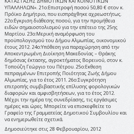
ΚΑΤΑΣΤΑΣΗΣ ΔΗΜΟΤΙΚΩΝ ΚΑΙ ΚΟΙΝΟΤΙΚΩΝ
ΥΠΑΛΛΗΛΩΝ». 21ο:Επιστροφή ποσού 50,80 € στον κ.
Πρόϊκο Δημήτριο, που εισπράχθηκε αχρεωστήτως.
22ο:΄Εγκριση διάθεσης ποσού, για την προμήθεια
ειδών σημαιοστολισμού για την επέτειο της 25ης
Μαρτίου. 23ο:Μερική αναμόρφωση του
προϋπολογισμού του Δήμου Αλμωπίας, οικονομικού
έτους 2012. 24ο:Υπόθεση για παραχώρηση από την
Αποκεντρωμένη Διοίκηση Μακεδονίας – Θράκης
δημόσιας έκτασης, αγροκτήματος Βορεινού, στον κ.
Τοπούζη Γεώργιο του Πέτρου. 25ο:Εκθεση
πεπραγμένων Επιτροπής Ποιότητας Ζωής Δήμου
Αλμωπίας, για το έτος 2011. 26ο:Συγκρότηση
επιτροπής συμβιβαστικής επίλυσης φορολογικών
διαφορών και αμφισβητήσεων, για το έτος 2012.
Μέχρι την ημέρα της συνεδρίασης, τις εργάσιμες
ημέρες και ώρες. Μπορείτε να επισκεφθείτε το
Γραφείο της Γραμματείας Δημοτικού Συμβουλίου και
να ενημερωθείτε σχετικά.
Δημοσιεύτηκε στις 28 Φεβρουαρίου, 2012