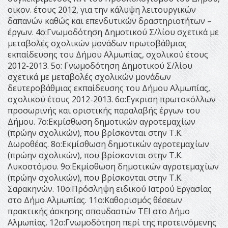
οικον. έτους 2012, για την κάλυψη λειτουργικών
δαπανών καθώς και επενδυτικών δραστηριοτήτων –
έργων. 4ο:Γνωμοδότηση Δημοτικού Σ/λίου σχετικά με
μεταβολές σχολικών μονάδων πρωτοβάθμιας
εκπαίδευσης του Δήμου Αλμωπίας, σχολικού έτους
2012-2013. 5ο: Γνωμοδότηση Δημοτικού Σ/λίου
σχετικά με μεταβολές σχολικών μονάδων
δευτεροβάθμιας εκπαίδευσης του Δήμου Αλμωπίας,
σχολικού έτους 2012-2013. 6ο:΄Εγκριση πρωτοκόλλων
προσωρινής και οριστικής παραλαβής έργων του
Δήμου. 7ο:Εκμίσθωση δημοτικών αγροτεμαχίων
(πρώην σχολικών), που βρίσκονται στην Τ.Κ.
Δωροθέας. 8ο:Εκμίσθωση δημοτικών αγροτεμαχίων
(πρώην σχολικών), που βρίσκονται στην Τ.Κ.
Λυκοστόμου. 9ο:Εκμίσθωση δημοτικών αγροτεμαχίων
(πρώην σχολικών), που βρίσκονται στην Τ.Κ.
Σαρακηνών. 10ο:Πρόσληψη ειδικού Ιατρού Εργασίας
στο Δήμο Αλμωπίας. 11ο:Καθορισμός θέσεων
πρακτικής άσκησης σπουδαστών ΤΕΙ στο Δήμο
Αλμωπίας. 12ο:Γνωμοδότηση περί της προτεινόμενης