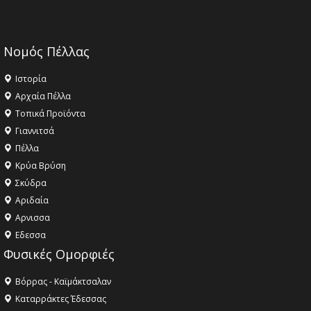
Νομός Πέλλας
Ιστορία
Αρχαία Πέλλα
Τοπικά Προϊόντα
Γιαννιτσά
Πέλλα
Κρύα Βρύση
Σκύδρα
Αριδαία
Aρνισσα
Eδεσσα
Φυσικές Ομορφιές
Βόρρας - Καϊμάκτσαλαν
Καταρράκτες Έδεσσας