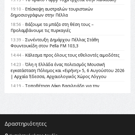
19:10 -
Επίσκεψη αυστραλών τουριστικών
δημοσιογράφων στην Πέλλα
18:56 -
Βάζουμε τα μπάζα στη θέση τους –
Προλαμβάνουμε τις πυρκαγιές
13:39 -
Συνέντευξη Δημάρχου Πέλλας Στάθη
Φουντουκίδη στον Pella FM 103,3
14:44 -
Κάλεσμα προς όλους τους εθελοντές αιμοδότες
14:23 -
Όλη η Ελλάδα ένας πολιτισμός Μουσική
εγκατάσταση Πόλεμος και «Ειρήνη;» 5, 6 Αυγούστου 2026
| Αρχαία Έδεσσα, Αρχαιολογικός Χώρος Λόγγου
14:19 -
Τοποθέτηση Λάκη Βασιλειάδη για την
Αναθεώρηση του Συντάγματος: «Σε τέτοιες κορυφαίες
θεσμικές διαδικασίες υπάρχει μόνο η ευθύνη απέναντι
στις επόμενες γενιές»
16:35 -
Το πρόγραμμα του ΠΑΟΚ στον δεύτερο γύρο του
Champions League!
Δραστηριότητες
16:27 -
Όλυμπος: Εντάχθηκε στον Κατάλογο Παγκόσμιας
Κληρονομιάς της UNESCO – Ομόφωνη η απόφαση Ο