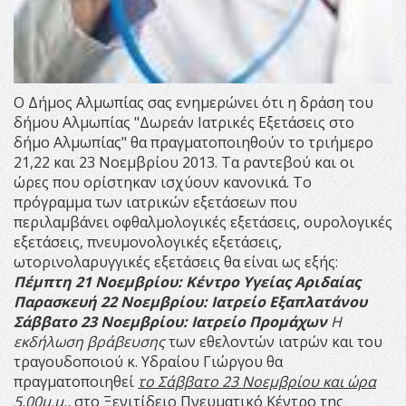
Ο Δήμος Αλμωπίας σας ενημερώνει ότι η δράση του
δήμου Αλμωπίας "Δωρεάν Ιατρικές Εξετάσεις στο
δήμο Αλμωπίας" θα πραγματοποιηθούν το τριήμερο
21,22 και 23 Νοεμβρίου 2013. Τα ραντεβού και οι
ώρες που ορίστηκαν ισχύουν κανονικά. Το
πρόγραμμα των ιατρικών εξετάσεων που
περιλαμβάνει οφθαλμολογικές εξετάσεις, ουρολογικές
εξετάσεις, πνευμονολογικές εξετάσεις,
ωτορινολαρυγγικές εξετάσεις θα είναι ως εξής:
Πέμπτη 21 Νοεμβρίου: Κέντρο Υγείας Αριδαίας
Παρασκευή 22 Νοεμβρίου: Ιατρείο Εξαπλατάνου
Σάββατο 23 Νοεμβρίου: Ιατρείο Προμάχων
Η
εκδήλωση βράβευσης
των εθελοντών ιατρών και του
τραγουδοποιού κ. Υδραίου Γιώργου θα
πραγματοποιηθεί
το Σάββατο 23 Νοεμβρίου και ώρα
5.00μ.μ.,
στο Ξενιτίδειο Πνευματικό Κέντρο της