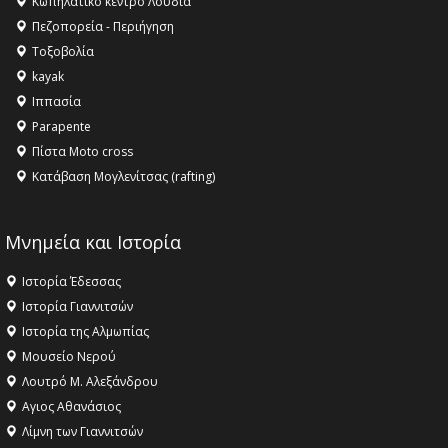
Κωπηλατικό κέντρο Λουδία
Όλυμπος αναγνωρίστηκε ως φυσικό και πολιτιστικό
Πεζοπορεία - Περιήγηση
αγαθό εξέχουσας οικουμενικής αξίας για την
Τοξοβολία
ανθρωπότητα
kayak
16:18 -
ΕΝΟΡΙΑΚΕΣ ΚΑΛΟΚΑΙΡΙΝΕΣ ΔΡΑΣΕΙΣ ΓΙΑ ΠΑΙΔΙΑ
Ιππασία
ΣΤΗΝ ΕΔΕΣΣΑ
Parapente
Πίστα Moto cross
Κατάβαση Μογλενίτσας (rafting)
Μνημεία και Ιστορία
Ιστορία Έδεσσας
Ιστορία Γιαννιτσών
Ιστορία της Αλμωπίας
Μουσείο Νερού
Λουτρό Μ. Αλεξάνδρου
Αγιος Αθανάσιος
Λίμνη των Γιαννιτσών