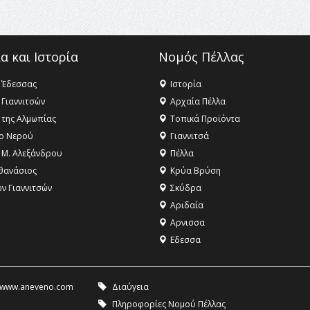
α και Ιστορία
Νομός Πέλλας
 Έδεσσας
Ιστορία
 Γιαννιτσών
Αρχαία Πέλλα
 της Αλμωπίας
Τοπικά Προϊόντα
ο Νερού
Γιαννιτσά
 Μ. Αλεξάνδρου
Πέλλα
θανάσιος
Κρύα Βρύση
ων Γιαννιτσών
Σκύδρα
Αριδαία
Aρνισσα
Eδεσσα
www.aneveno.com
Διαύγεια
Πληροφορίες Νομού Πέλλας