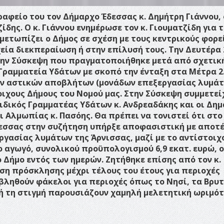
ραφείο του τον Δήμαρχο Έδεσσας κ. Δημήτρη Γιάννου, 
ζίδης.
Ο κ. Γιάννου ενημέρωσε τον κ. Γιουματζίδη για 
μετωπίζει ο Δήμος σε σχέση με τους κεντρικούς φορε
εία διεκπεραίωση ή στην επίλυσή τους.
Την Δευτέρα 
την
Σύσκεψη που πραγματοποιήθηκε μετά από σχετικ
 Γραμματεία Υδάτων με σκοπό την ένταξη στα Μέτρα 2.
ρών αστικών αποβλήτων (μονάδων επεξεργασίας λυμά
οιχους Δήμους του Νομού μας.
Στην Σύσκεψη συμμετεί
Ειδικός Γραμματέας Υδάτων κ. Ανδρεαδάκης και οι Δη
αι Αλμωπίας κ. Πασόης.
Θα πρέπει να τονιστεί ότι στο
δεσσας στην συζήτηση υπήρξε αποφασιστική με αποτ
ργασίας λυμάτων της Άρνισσας, μαζί με το αντίστοιχ
 αγωγό, συνολικού προϋπολογισμού 6,9 εκατ. ευρώ, ο
 Δήμο εντός των ημερών. Ζητήθηκε επίσης από τον κ.
ση πρόσκλησης μέχρι τέλους του έτους για περιοχές
βληθούν φάκελοι για περιοχές όπως το Νησί, τα Βρυτ
υτή τη στιγμή παρουσιάζουν χαμηλή μελετητική ωριμότ