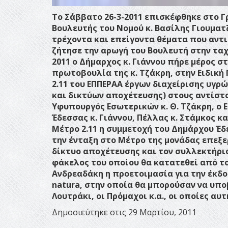
Το Σάββατο 26-3-2011 επισκέφθηκε στο Γ
Βουλευτής του Νομού κ. Βασίλης Γιουματ
τρέχοντα και επείγοντα θέματα που αντι
ζήτησε την αρωγή του Βουλευτή στην ταχ
2011 ο Δήμαρχος κ. Γιάννου πήρε μέρος σ
πρωτοβουλία της κ. Τζάκρη, στην Ειδική
2.11 του ΕΠΠΕΡΑΑ έργων διαχείρισης υγ
και δικτύων αποχέτευσης) στους αντίστ
Υφυπουργός Εσωτερικών κ. Θ. Τζάκρη, ο 
Έδεσσας κ. Γιάννου, Πέλλας κ. Στάμκος κ
Μέτρο 2.11 η συμμετοχή του Δημάρχου Έ
την ένταξη στο Μέτρο της μονάδας επεξε
δίκτυο αποχέτευσης και τον συλλεκτήριο
φάκελος του οποίου θα κατατεθεί από το
Ανδρεαδάκη η προετοιμασία για την έκδο
natura, στην οποία θα μπορούσαν να υπο
Λουτράκι, οι Πρόμαχοι κ.α., οι οποίες α
Δημοσιεύτηκε στις 29 Μαρτίου, 2011