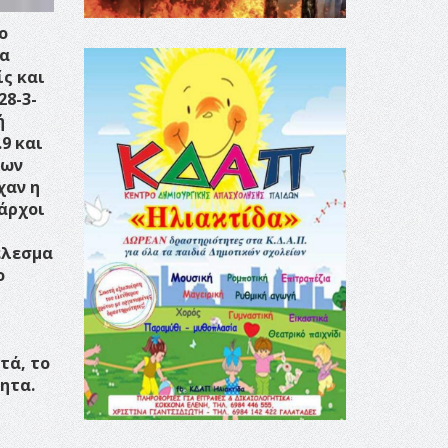
ο
τα
ίς και
28-3-
ή
9 και
των
χαν η
μάρχοι
έλεσμα
ο
τά, το
ητα.