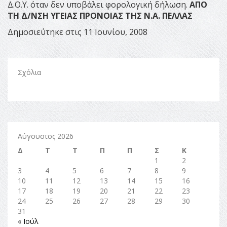
Δ.Ο.Υ. όταν δεν υποβάλει φορολογική δήλωση.
ΑΠΟ
ΤΗ Δ/ΝΣΗ ΥΓΕΙΑΣ ΠΡΟΝΟΙΑΣ ΤΗΣ Ν.Α. ΠΕΛΛΑΣ
Δημοσιεύτηκε στις 11 Ιουνίου, 2008
Σχόλια
Αύγουστος 2026
Δ
Τ
Τ
Π
Π
Σ
Κ
1
2
3
4
5
6
7
8
9
10
11
12
13
14
15
16
17
18
19
20
21
22
23
24
25
26
27
28
29
30
31
« Ιούλ