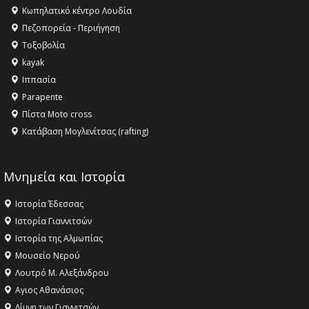
Κωπηλατικό κέντρο Λουδία
16:15 -
Εργασίες συντήρησης οδοφωτισμού στην Ενωτική
Πεζοπορεία - Περιήγηση
Οδό Σίνδου από την Περιφέρεια Κεντρικής Μακεδονίας
Τοξοβολία
11:36 -
Λάκης Βασιλειάδης, Συνέντευξη PellaFm 103,3 για
kayak
το Μουσείο της Πέλλας, Λουτρά Πόζαρ και Χιονοδρομικό
Ιππασία
18:09 -
Αυτό το καλοκαίρι δίνουμε ραντεβού στο πιο
Parapente
όμορφο θερινό σινεμά της Ελλάδας!
Πίστα Moto cross
Κατάβαση Μογλενίτσας (rafting)
Μνημεία και Ιστορία
Ιστορία Έδεσσας
Ιστορία Γιαννιτσών
Ιστορία της Αλμωπίας
Μουσείο Νερού
Λουτρό Μ. Αλεξάνδρου
Αγιος Αθανάσιος
Λίμνη των Γιαννιτσών