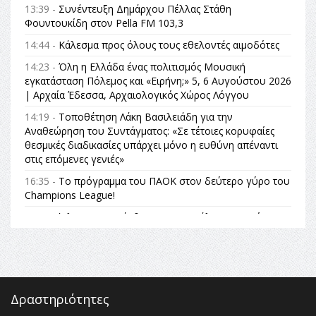
13:39 -
Συνέντευξη Δημάρχου Πέλλας Στάθη
Φουντουκίδη στον Pella FM 103,3
14:44 -
Κάλεσμα προς όλους τους εθελοντές αιμοδότες
14:23 -
Όλη η Ελλάδα ένας πολιτισμός Μουσική
εγκατάσταση Πόλεμος και «Ειρήνη;» 5, 6 Αυγούστου 2026
| Αρχαία Έδεσσα, Αρχαιολογικός Χώρος Λόγγου
14:19 -
Τοποθέτηση Λάκη Βασιλειάδη για την
Αναθεώρηση του Συντάγματος: «Σε τέτοιες κορυφαίες
θεσμικές διαδικασίες υπάρχει μόνο η ευθύνη απέναντι
στις επόμενες γενιές»
16:35 -
Το πρόγραμμα του ΠΑΟΚ στον δεύτερο γύρο του
Champions League!
16:27 -
Όλυμπος: Εντάχθηκε στον Κατάλογο Παγκόσμιας
Κληρονομιάς της UNESCO – Ομόφωνη η απόφαση Ο
Όλυμπος αναγνωρίστηκε ως φυσικό και πολιτιστικό
αγαθό εξέχουσας οικουμενικής αξίας για την
ανθρωπότητα
16:18 -
ΕΝΟΡΙΑΚΕΣ ΚΑΛΟΚΑΙΡΙΝΕΣ ΔΡΑΣΕΙΣ ΓΙΑ ΠΑΙΔΙΑ
Δραστηριότητες
ΣΤΗΝ ΕΔΕΣΣΑ