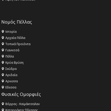
Νομός Πέλλας
Ιστορία
Αρχαία Πέλλα
Τοπικά Προϊόντα
Γιαννιτσά
Πέλλα
Κρύα Βρύση
Σκύδρα
Αριδαία
Aρνισσα
Eδεσσα
Φυσικές Ομορφιές
Βόρρας - Καϊμάκτσαλαν
Καταρράκτες Έδεσσας