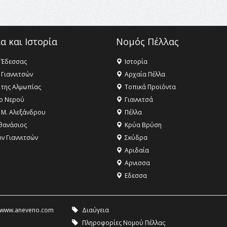
α και Ιστορία
Νομός Πέλλας
 Έδεσσας
Ιστορία
 Γιαννιτσών
Αρχαία Πέλλα
 της Αλμωπίας
Τοπικά Προϊόντα
ο Νερού
Γιαννιτσά
 Μ. Αλεξάνδρου
Πέλλα
θανάσιος
Κρύα Βρύση
ων Γιαννιτσών
Σκύδρα
Αριδαία
Aρνισσα
Eδεσσα
www.aneveno.com
Διαύγεια
Πληροφορίες Νομού Πέλλας