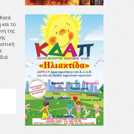
 Κατά
 και το
ένη της
της
μοτική
α
ιδιά