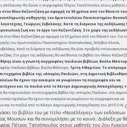
α ως απόλαυση» θα δώσει ο συγγραφέας Πέτρος Τατσόπουλος στους μαθητές 
στον Νίκο Καζαντζάκη με αφορμή τα 50 χρόνια από τον θάνατό του.
ο αναπληρωτής καθηγητής του Αριστοτελείου Πανεπιστημίου Θεσσαλ
 λογοτέχνης, Γεώργιος Ζεβελάκης. Κατά τη διάρκεια της εκδήλωσης θ
προσωπική ζωή και το έργο του Καζαντζάκη. Στο χώρο της εκδήλωσ
α στον Νίκο Καζαντζάκη με αφορμή τα 50 χρόνια από τον θάνατό του. Για τ
γητής του Αριστοτελείου Πανεπιστημίου Θεσσαλονίκης, Ντέιβιντ Κόνολι,
Ζεβελάκης. Κατά τη διάρκεια της εκδήλωσης θα γίνει προβολή οπτικοακουστι
ντζάκη. Στο χώρο της εκδήλωσης θα εκτίθενται τα βιβλία του Νίκου Καζαντζά
οθήκης είναι η γνωστή συγγραφέας παιδικών βιβλίων, Βούλα Μάστορ
γραφέας παιδικών βιβλίων, Βούλα Μάστορη.
Τρίτη 4 Μαρτίου: Το απόγευμα
πιτυχημένα βιβλία της «Απορίες Παιδιών», στη Δημοτική Βιβλιοθήκη
ολείων θα έχουν την ευκαιρία να γνωρίσουν τη συγγραφέα και να
μετέχουν και τα παιδιά από το Κέντρο Δημιουργικής Απασχόλησης τ
 θα παρουσιάσει τα επιτυχημένα βιβλία της «Απορίες Παιδιών», στη Δημοτ
μοτικών σχολείων θα έχουν την ευκαιρία να γνωρίσουν τη συγγραφέα και να
υν και τα παιδιά από το Κέντρο Δημιουργικής Απασχόλησης του ΔΗ.Π.Ο.Ν.
άσει το βιβλίο του με τίτλο «Νεοέλληνες» των εκδόσεων
ας Μουσών και θα συνομιλήσει με το κοινό.: Διάλεξη με θ
αφέας Πέτρος Τατσόπουλος στους μαθητές του 2ου Λυκείο