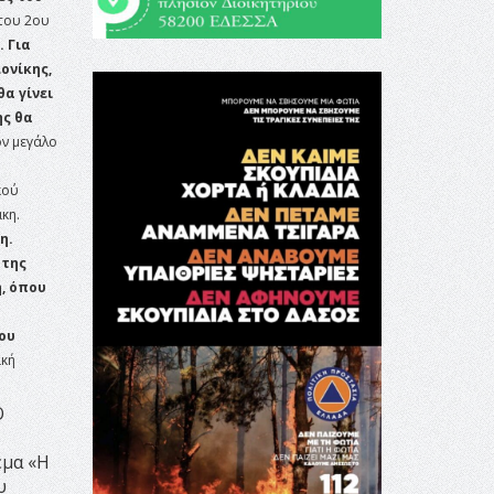
του 2ου
 Για
ονίκης,
α γίνει
ης θα
ον μεγάλο
κού
κη.
η.
 της
, όπου
ου
ική
Ο
έμα «Η
υ