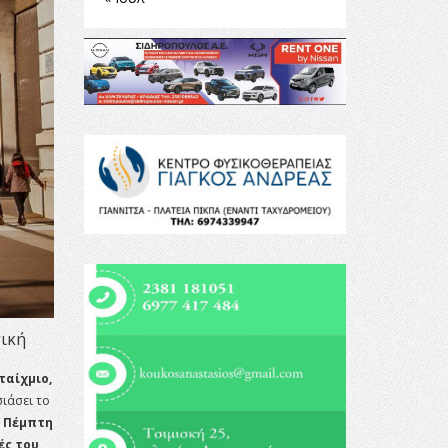
τική
ταίχμιο,
ιάσει το
Πέμπτη
ές του