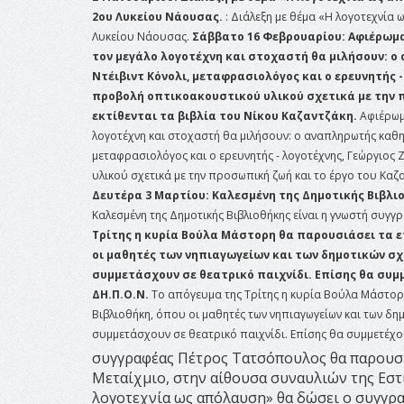
2ου Λυκείου Νάουσας.
: Διάλεξη με θέμα «Η λογοτεχνί
Λυκείου Νάουσας.
Σάββατο 16 Φεβρουαρίου: Αφιέρωμα 
τον μεγάλο λογοτέχνη και στοχαστή θα μιλήσουν: 
Ντέιβιντ Κόνολι, μεταφρασιολόγος και ο ερευνητής -
προβολή οπτικοακουστικού υλικού σχετικά με την 
εκτίθενται τα βιβλία του Νίκου Καζαντζάκη.
Αφιέρωμ
λογοτέχνη και στοχαστή θα μιλήσουν: ο αναπληρωτής καθη
μεταφρασιολόγος και ο ερευνητής - λογοτέχνης, Γεώργιος 
υλικού σχετικά με την προσωπική ζωή και το έργο του Καζα
Δευτέρα 3 Μαρτίου: Καλεσμένη της Δημοτικής Βιβλι
Καλεσμένη της Δημοτικής Βιβλιοθήκης είναι η γνωστή συγ
Τρίτης η κυρία Βούλα Μάστορη θα παρουσιάσει τα ε
οι μαθητές των νηπιαγωγείων και των δημοτικών σχ
συμμετάσχουν σε θεατρικό παιχνίδι. Επίσης θα συμ
ΔΗ.Π.Ο.Ν.
Το απόγευμα της Τρίτης η κυρία Βούλα Μάστορη
Βιβλιοθήκη, όπου οι μαθητές των νηπιαγωγείων και των δη
συμμετάσχουν σε θεατρικό παιχνίδι. Επίσης θα συμμετέχο
συγγραφέας Πέτρος Τατσόπουλος θα παρουσι
Μεταίχμιο, στην αίθουσα συναυλιών της Εστί
λογοτεχνία ως απόλαυση» θα δώσει ο συγγρ