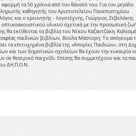
αφορμή τα 50 χρόνια από τον θάνατό του. Για τον μεγάλο
απληρωτής καθηγητής του Αριστοτελείου Πανεπιστημίου
όγος και ο ερευνητής - λογοτέχνης, Γεώργιος Ζεβελάκης.
ή οπτικοακουστικού υλικού σχετικά με την προσωπική ζωή
ς θα εκτίθενται τα βιβλία του Νίκου Καζαντζάκη. Καλεσμ
γραφέας παιδικών βιβλίων, Βούλα Μάστορη. Το απόγευμα 
ει τα επιτυχημένα βιβλία της «Απορίες Παιδιών», στη Δη
ίων και των δημοτικών σχολείων θα έχουν την ευκαιρία ν
 σε θεατρικό παιχνίδι. Επίσης θα συμμετέχουν και τα πα
ου ΔΗ.Π.Ο.Ν.