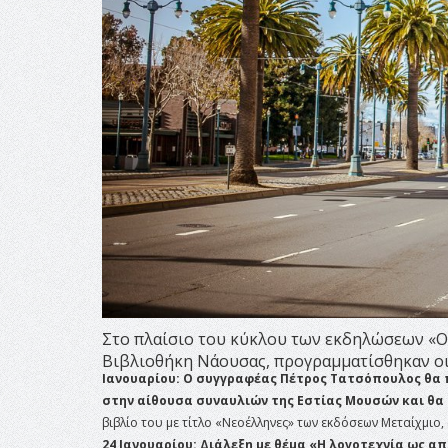
Στο πλαίσιο του κύκλου των εκδηλώσεων «Ο 
Βιβλιοθήκη Νάουσας, προγραμματίσθηκαν οι
Ιανουαρίου: Ο συγγραφέας Πέτρος Τατσόπουλος θα π
στην αίθουσα συναυλιών της Εστίας Μουσών και θα 
βιβλίο του με τίτλο «Νεοέλληνες» των εκδόσεων Μεταίχμιο,
24 Ιανουαρίου: Διάλεξη με θέμα «Η λογοτεχνία ως 