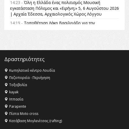
14:23 -
Όλη η Ελλάδα ένας πολιτισμός Μουσική
εγκατάσταση Πόλεμος και «Ειρήνη;» 5, 6 Αυγούστου 2026
| Αρχαία Έδεσσα, Αρχαιολογικός Χώρος Λόγγου
14:19 -
Τοποθέτηση Λάκη Βασιλειάδη για την
Αναθεώρηση του Συντάγματος: «Σε τέτοιες κορυφαίες
θεσμικές διαδικασίες υπάρχει μόνο η ευθύνη απέναντι
στις επόμενες γενιές»
16:35 -
Το πρόγραμμα του ΠΑΟΚ στον δεύτερο γύρο του
Champions League!
Δραστηριότητες
16:27 -
Όλυμπος: Εντάχθηκε στον Κατάλογο Παγκόσμιας
Κληρονομιάς της UNESCO – Ομόφωνη η απόφαση Ο
Κωπηλατικό κέντρο Λουδία
Όλυμπος αναγνωρίστηκε ως φυσικό και πολιτιστικό
Πεζοπορεία - Περιήγηση
αγαθό εξέχουσας οικουμενικής αξίας για την
Τοξοβολία
ανθρωπότητα
kayak
16:18 -
ΕΝΟΡΙΑΚΕΣ ΚΑΛΟΚΑΙΡΙΝΕΣ ΔΡΑΣΕΙΣ ΓΙΑ ΠΑΙΔΙΑ
Ιππασία
ΣΤΗΝ ΕΔΕΣΣΑ
Parapente
Πίστα Moto cross
Κατάβαση Μογλενίτσας (rafting)