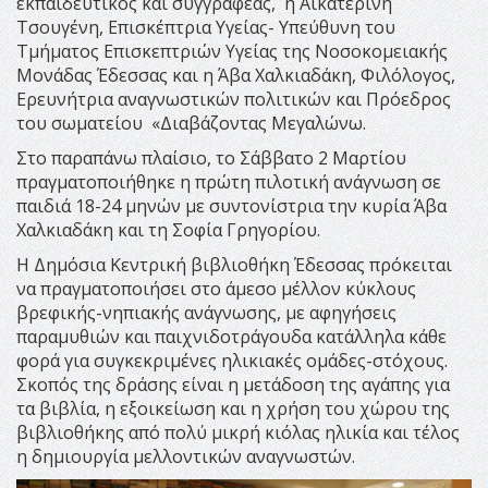
εκπαιδευτικός και συγγραφέας, η Αικατερίνη
Τσουγένη, Επισκέπτρια Υγείας- Υπεύθυνη του
Τμήματος Επισκεπτριών Υγείας της Νοσοκομειακής
Μονάδας Έδεσσας και η Άβα Χαλκιαδάκη, Φιλόλογος,
Ερευνήτρια αναγνωστικών πολιτικών και Πρόεδρος
του σωματείου «Διαβάζοντας Μεγαλώνω.
Στο παραπάνω πλαίσιο, το Σάββατο 2 Μαρτίου
πραγματοποιήθηκε η πρώτη πιλοτική ανάγνωση σε
παιδιά 18-24 μηνών με συντονίστρια την κυρία Άβα
Χαλκιαδάκη και τη Σοφία Γρηγορίου.
Η Δημόσια Κεντρική βιβλιοθήκη Έδεσσας πρόκειται
να πραγματοποιήσει στο άμεσο μέλλον κύκλους
βρεφικής-νηπιακής ανάγνωσης, με αφηγήσεις
παραμυθιών και παιχνιδοτράγουδα κατάλληλα κάθε
φορά για συγκεκριμένες ηλικιακές ομάδες-στόχους.
Σκοπός της δράσης είναι η μετάδοση της αγάπης για
τα βιβλία, η εξοικείωση και η χρήση του χώρου της
βιβλιοθήκης από πολύ μικρή κιόλας ηλικία και τέλος
η δημιουργία μελλοντικών αναγνωστών.