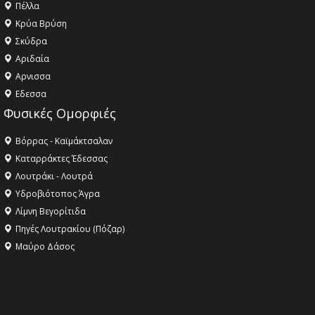
Πέλλα
Κρύα Βρύση
Σκύδρα
Αριδαία
Aρνισσα
Eδεσσα
Φυσικές Ομορφιές
Βόρρας - Καϊμάκτσαλαν
Καταρράκτες Έδεσσας
Λουτράκι - Λουτρά
Υδροβιότοπος Άγρα
Λίμνη Βεγορίτιδα
Πηγές Λουτρακίου (Πόζαρ)
Μαύρο Δάσος