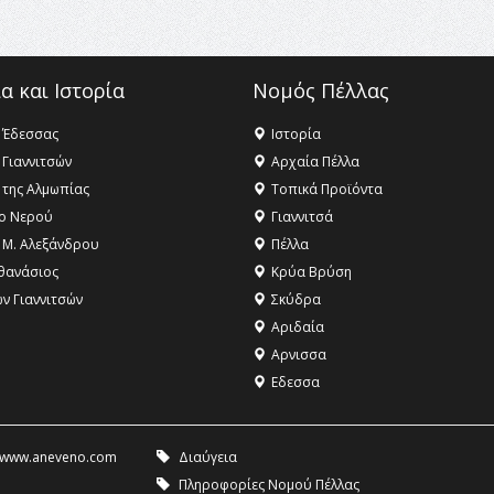
α και Ιστορία
Νομός Πέλλας
 Έδεσσας
Ιστορία
 Γιαννιτσών
Αρχαία Πέλλα
 της Αλμωπίας
Τοπικά Προϊόντα
ο Νερού
Γιαννιτσά
 Μ. Αλεξάνδρου
Πέλλα
θανάσιος
Κρύα Βρύση
ων Γιαννιτσών
Σκύδρα
Αριδαία
Aρνισσα
Eδεσσα
www.aneveno.com
Διαύγεια
Πληροφορίες Νομού Πέλλας