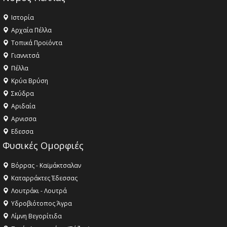
Ιστορία
Αρχαία Πέλλα
Τοπικά Προϊόντα
Γιαννιτσά
Πέλλα
Κρύα Βρύση
Σκύδρα
Αριδαία
Aρνισσα
Eδεσσα
Φυσικές Ομορφιές
Βόρρας - Καϊμάκτσαλαν
Καταρράκτες Έδεσσας
Λουτράκι - Λουτρά
Υδροβιότοπος Άγρα
Λίμνη Βεγορίτιδα