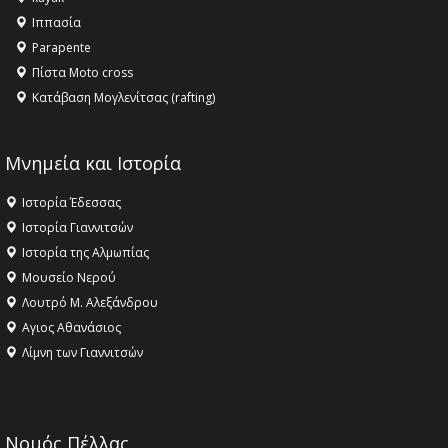
16:18 -
ΕΝΟΡΙΑΚΕΣ ΚΑΛΟΚΑΙΡΙΝΕΣ ΔΡΑΣΕΙΣ ΓΙΑ ΠΑΙΔΙΑ
Ιππασία
ΣΤΗΝ ΕΔΕΣΣΑ
Parapente
Πίστα Moto cross
Κατάβαση Μογλενίτσας (rafting)
Μνημεία και Ιστορία
Ιστορία Έδεσσας
Ιστορία Γιαννιτσών
Ιστορία της Αλμωπίας
Μουσείο Νερού
Λουτρό Μ. Αλεξάνδρου
Αγιος Αθανάσιος
Λίμνη των Γιαννιτσών
Νομός Πέλλας