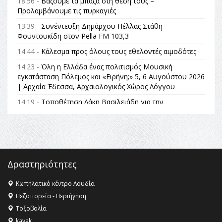
18:56 -
Βάζουμε τα μπάζα στη θέση τους –
Προλαμβάνουμε τις πυρκαγιές
13:39 -
Συνέντευξη Δημάρχου Πέλλας Στάθη
Φουντουκίδη στον Pella FM 103,3
14:44 -
Κάλεσμα προς όλους τους εθελοντές αιμοδότες
14:23 -
Όλη η Ελλάδα ένας πολιτισμός Μουσική
εγκατάσταση Πόλεμος και «Ειρήνη;» 5, 6 Αυγούστου 2026
| Αρχαία Έδεσσα, Αρχαιολογικός Χώρος Λόγγου
14:19 -
Τοποθέτηση Λάκη Βασιλειάδη για την
Αναθεώρηση του Συντάγματος: «Σε τέτοιες κορυφαίες
θεσμικές διαδικασίες υπάρχει μόνο η ευθύνη απέναντι
στις επόμενες γενιές»
16:35 -
Το πρόγραμμα του ΠΑΟΚ στον δεύτερο γύρο του
Champions League!
Δραστηριότητες
16:27 -
Όλυμπος: Εντάχθηκε στον Κατάλογο Παγκόσμιας
Κληρονομιάς της UNESCO – Ομόφωνη η απόφαση Ο
Κωπηλατικό κέντρο Λουδία
Όλυμπος αναγνωρίστηκε ως φυσικό και πολιτιστικό
Πεζοπορεία - Περιήγηση
αγαθό εξέχουσας οικουμενικής αξίας για την
Τοξοβολία
ανθρωπότητα
kayak