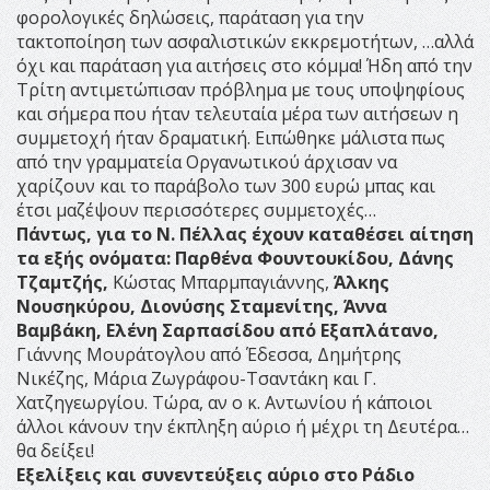
φορολογικές δηλώσεις, παράταση για την
τακτοποίηση των ασφαλιστικών εκκρεμοτήτων, …αλλά
όχι και παράταση για αιτήσεις στο κόμμα! Ήδη από την
Τρίτη αντιμετώπισαν πρόβλημα με τους υποψηφίους
και σήμερα που ήταν τελευταία μέρα των αιτήσεων η
συμμετοχή ήταν δραματική. Ειπώθηκε μάλιστα πως
από την γραμματεία Οργανωτικού άρχισαν να
χαρίζουν και το παράβολο των 300 ευρώ μπας και
έτσι μαζέψουν περισσότερες συμμετοχές…
Πάντως, για το Ν. Πέλλας έχουν καταθέσει αίτηση
τα εξής ονόματα:
Παρθένα Φουντουκίδου, Δάνης
Τζαμτζής,
Κώστας Μπαρμπαγιάννης,
Άλκης
Νουσηκύρου, Διονύσης Σταμενίτης, Άννα
Βαμβάκη, Ελένη Σαρπασίδου από Εξαπλάτανο,
Γιάννης Μουράτογλου από Έδεσσα, Δημήτρης
Νικέζης, Μάρια Ζωγράφου-Τσαντάκη και Γ.
Χατζηγεωργίου. Τώρα, αν ο κ. Αντωνίου ή κάποιοι
άλλοι κάνουν την έκπληξη αύριο ή μέχρι τη Δευτέρα…
θα δείξει!
Εξελίξεις και συνεντεύξεις αύριο στο Ράδιο