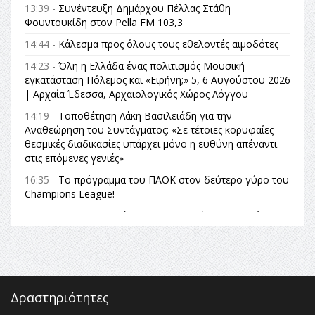
13:39 -
Συνέντευξη Δημάρχου Πέλλας Στάθη
Φουντουκίδη στον Pella FM 103,3
14:44 -
Κάλεσμα προς όλους τους εθελοντές αιμοδότες
14:23 -
Όλη η Ελλάδα ένας πολιτισμός Μουσική
εγκατάσταση Πόλεμος και «Ειρήνη;» 5, 6 Αυγούστου 2026
| Αρχαία Έδεσσα, Αρχαιολογικός Χώρος Λόγγου
14:19 -
Τοποθέτηση Λάκη Βασιλειάδη για την
Αναθεώρηση του Συντάγματος: «Σε τέτοιες κορυφαίες
θεσμικές διαδικασίες υπάρχει μόνο η ευθύνη απέναντι
στις επόμενες γενιές»
16:35 -
Το πρόγραμμα του ΠΑΟΚ στον δεύτερο γύρο του
Champions League!
16:27 -
Όλυμπος: Εντάχθηκε στον Κατάλογο Παγκόσμιας
Κληρονομιάς της UNESCO – Ομόφωνη η απόφαση Ο
Όλυμπος αναγνωρίστηκε ως φυσικό και πολιτιστικό
αγαθό εξέχουσας οικουμενικής αξίας για την
ανθρωπότητα
16:18 -
ΕΝΟΡΙΑΚΕΣ ΚΑΛΟΚΑΙΡΙΝΕΣ ΔΡΑΣΕΙΣ ΓΙΑ ΠΑΙΔΙΑ
Δραστηριότητες
ΣΤΗΝ ΕΔΕΣΣΑ