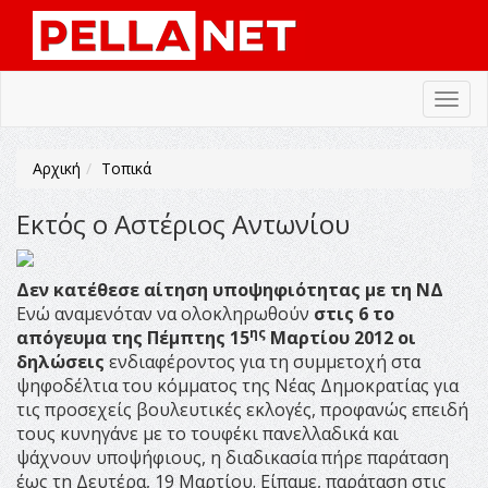
Toggl
navig
Αρχική
Τοπικά
Εκτός ο Αστέριος Αντωνίου
Δεν κατέθεσε αίτηση υποψηφιότητας με τη ΝΔ
Ενώ αναμενόταν να ολοκληρωθούν
στις 6 το
ης
απόγευμα της Πέμπτης 15
Μαρτίου 2012 οι
δηλώσεις
ενδιαφέροντος για τη συμμετοχή στα
ψηφοδέλτια του κόμματος της Νέας Δημοκρατίας για
τις προσεχείς βουλευτικές εκλογές, προφανώς επειδή
τους κυνηγάνε με το τουφέκι πανελλαδικά και
ψάχνουν υποψήφιους, η διαδικασία πήρε παράταση
έως τη Δευτέρα, 19 Μαρτίου. Είπαμε, παράταση στις