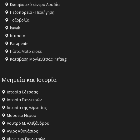
Κωπηλατικό κέντρο Λουδία
16:15 -
Εργασίες συντήρησης οδοφωτισμού στην Ενωτική
Πεζοπορεία - Περιήγηση
Οδό Σίνδου από την Περιφέρεια Κεντρικής Μακεδονίας
Τοξοβολία
11:36 -
Λάκης Βασιλειάδης, Συνέντευξη PellaFm 103,3 για
kayak
το Μουσείο της Πέλλας, Λουτρά Πόζαρ και Χιονοδρομικό
Ιππασία
18:09 -
Αυτό το καλοκαίρι δίνουμε ραντεβού στο πιο
Parapente
όμορφο θερινό σινεμά της Ελλάδας!
Πίστα Moto cross
Κατάβαση Μογλενίτσας (rafting)
Μνημεία και Ιστορία
Ιστορία Έδεσσας
Ιστορία Γιαννιτσών
Ιστορία της Αλμωπίας
Μουσείο Νερού
Λουτρό Μ. Αλεξάνδρου
Αγιος Αθανάσιος
Λίμνη των Γιαννιτσών