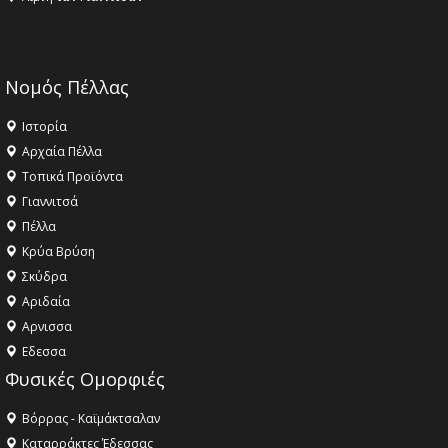
Νομός Πέλλας
Ιστορία
Αρχαία Πέλλα
Τοπικά Προϊόντα
Γιαννιτσά
Πέλλα
Κρύα Βρύση
Σκύδρα
Αριδαία
Aρνισσα
Eδεσσα
Φυσικές Ομορφιές
Βόρρας - Καϊμάκτσαλαν
Καταρράκτες Έδεσσας