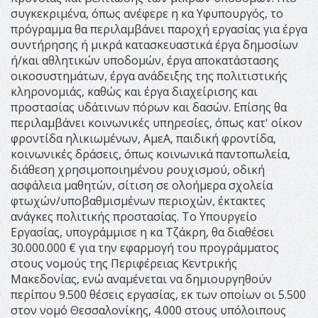
συγκεκριμένα, όπως ανέφερε η κα Υφυπουργός, το
πρόγραμμα θα περιλαμβάνει παροχή εργασίας για έργα
συντήρησης ή μικρά κατασκευαστικά έργα δημοσίων
ή/και αθλητικών υποδομών, έργα αποκατάστασης
οικοσυστημάτων, έργα ανάδειξης της πολιτιστικής
κληρονομιάς, καθώς και έργα διαχείρισης και
προστασίας υδάτινων πόρων και δασών. Επίσης θα
περιλαμβάνει κοινωνικές υπηρεσίες, όπως κατ' οίκον
φροντίδα ηλικιωμένων, ΑμεΑ, παιδική φροντίδα,
κοινωνικές δράσεις, όπως κοινωνικά παντοπωλεία,
διάθεση χρησιμοποιημένου ρουχισμού, οδική
ασφάλεια μαθητών, σίτιση σε ολοήμερα σχολεία
φτωχών/υποβαθμισμένων περιοχών, έκτακτες
ανάγκες πολιτικής προστασίας. Το Υπουργείο
Εργασίας, υπογράμμισε η κα Τζάκρη, θα διαθέσει
30.000.000 € για την εφαρμογή του προγράμματος
στους νομούς της Περιφέρειας Κεντρικής
Μακεδονίας, ενώ αναμένεται να δημιουργηθούν
περίπου 9.500 θέσεις εργασίας, εκ των οποίων οι 5.500
στον νομό Θεσσαλονίκης, 4.000 στους υπόλοιπους