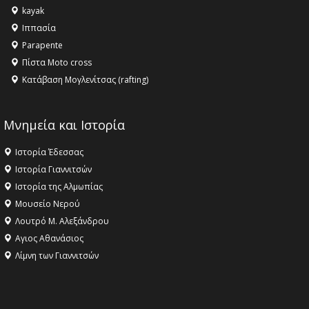
kayak
16:18 -
ΕΝΟΡΙΑΚΕΣ ΚΑΛΟΚΑΙΡΙΝΕΣ ΔΡΑΣΕΙΣ ΓΙΑ ΠΑΙΔΙΑ
Ιππασία
ΣΤΗΝ ΕΔΕΣΣΑ
Parapente
Πίστα Moto cross
Κατάβαση Μογλενίτσας (rafting)
Μνημεία και Ιστορία
Ιστορία Έδεσσας
Ιστορία Γιαννιτσών
Ιστορία της Αλμωπίας
Μουσείο Νερού
Λουτρό Μ. Αλεξάνδρου
Αγιος Αθανάσιος
Λίμνη των Γιαννιτσών