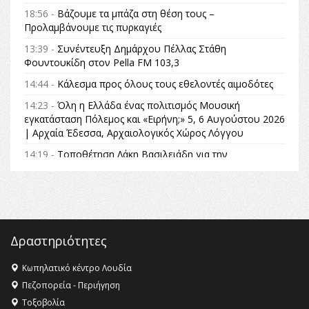
18:56 -
Βάζουμε τα μπάζα στη θέση τους –
Προλαμβάνουμε τις πυρκαγιές
13:39 -
Συνέντευξη Δημάρχου Πέλλας Στάθη
Φουντουκίδη στον Pella FM 103,3
14:44 -
Κάλεσμα προς όλους τους εθελοντές αιμοδότες
14:23 -
Όλη η Ελλάδα ένας πολιτισμός Μουσική
εγκατάσταση Πόλεμος και «Ειρήνη;» 5, 6 Αυγούστου 2026
| Αρχαία Έδεσσα, Αρχαιολογικός Χώρος Λόγγου
14:19 -
Τοποθέτηση Λάκη Βασιλειάδη για την
Αναθεώρηση του Συντάγματος: «Σε τέτοιες κορυφαίες
θεσμικές διαδικασίες υπάρχει μόνο η ευθύνη απέναντι
στις επόμενες γενιές»
16:35 -
Το πρόγραμμα του ΠΑΟΚ στον δεύτερο γύρο του
Champions League!
Δραστηριότητες
16:27 -
Όλυμπος: Εντάχθηκε στον Κατάλογο Παγκόσμιας
Κληρονομιάς της UNESCO – Ομόφωνη η απόφαση Ο
Κωπηλατικό κέντρο Λουδία
Όλυμπος αναγνωρίστηκε ως φυσικό και πολιτιστικό
Πεζοπορεία - Περιήγηση
αγαθό εξέχουσας οικουμενικής αξίας για την
Τοξοβολία
ανθρωπότητα