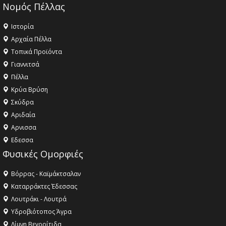
Νομός Πέλλας
Ιστορία
Αρχαία Πέλλα
Τοπικά Προϊόντα
Γιαννιτσά
Πέλλα
Κρύα Βρύση
Σκύδρα
Αριδαία
Aρνισσα
Eδεσσα
Φυσικές Ομορφιές
Βόρρας - Καϊμάκτσαλαν
Καταρράκτες Έδεσσας
Λουτράκι - Λουτρά
Υδροβιότοπος Άγρα
Λίμνη Βεγορίτιδα