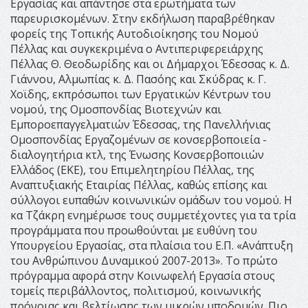
Εργασίας και απάντησε στα ερωτήματα των
παρευρισκομένων. Στην εκδήλωση παραβρέθηκαν
φορείς της Τοπικής Αυτοδιοίκησης του Νομού
Πέλλας και συγκεκριμένα o Αντιπεριφερειάρχης
Πέλλας Θ. Θεοδωρίδης και οι Δήμαρχοι Έδεσσας κ. Δ.
Γιάννου, Αλμωπίας κ. Δ. Πασόης και Σκύδρας κ. Γ.
Χοϊδης, εκπρόσωποι των Εργατικών Κέντρων του
νομού, της Ομοσπονδίας Βιοτεχνών και
Εμποροεπαγγελματιών Έδεσσας, της Πανελλήνιας
Ομοσπονδίας Εργαζομένων σε κονσερβοποιεία -
διαλογητήρια κτλ, της Ένωσης Κονσερβοποιιών
Ελλάδος (ΕΚΕ), του Επιμελητηρίου Πέλλας, της
Αναπτυξιακής Εταιρίας Πέλλας, καθώς επίσης και
σύλλογοι ευπαθών κοινωνικών ομάδων του νομού. Η
κα Τζάκρη ενημέρωσε τους συμμετέχοντες για τα τρία
προγράμματα που προωθούνται με ευθύνη του
Υπουργείου Εργασίας, στα πλαίσια του Ε.Π. «Ανάπτυξη
του Ανθρώπινου Δυναμικού 2007-2013». Το πρώτο
πρόγραμμα αφορά στην Κοινωφελή Εργασία στους
τομείς περιβάλλοντος, πολιτισμού, κοινωνικής
πρόνοιας και βελτίωσης των μικρών υποδομών. Πιο