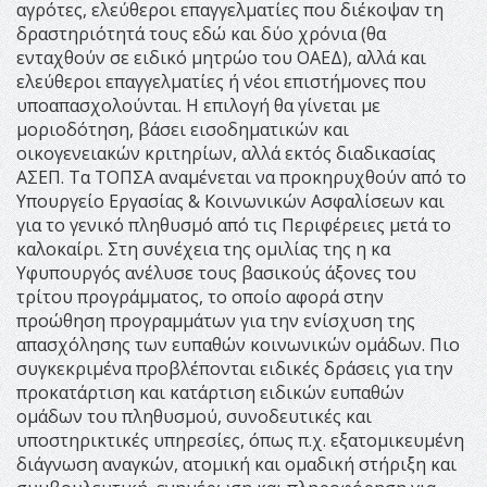
αγρότες, ελεύθεροι επαγγελματίες που διέκοψαν τη
δραστηριότητά τους εδώ και δύο χρόνια (θα
ενταχθούν σε ειδικό μητρώο του ΟΑΕΔ), αλλά και
ελεύθεροι επαγγελματίες ή νέοι επιστήμονες που
υποαπασχολούνται. Η επιλογή θα γίνεται με
μοριοδότηση, βάσει εισοδηματικών και
οικογενειακών κριτηρίων, αλλά εκτός διαδικασίας
ΑΣΕΠ. Τα ΤΟΠΣΑ αναμένεται να προκηρυχθούν από το
Υπουργείο Εργασίας & Κοινωνικών Ασφαλίσεων και
για το γενικό πληθυσμό από τις Περιφέρειες μετά το
καλοκαίρι. Στη συνέχεια της ομιλίας της η κα
Υφυπουργός ανέλυσε τους βασικούς άξονες του
τρίτου προγράμματος, το οποίο αφορά στην
προώθηση προγραμμάτων για την ενίσχυση της
απασχόλησης των ευπαθών κοινωνικών ομάδων. Πιο
συγκεκριμένα προβλέπονται ειδικές δράσεις για την
προκατάρτιση και κατάρτιση ειδικών ευπαθών
ομάδων του πληθυσμού, συνοδευτικές και
υποστηρικτικές υπηρεσίες, όπως π.χ. εξατομικευμένη
διάγνωση αναγκών, ατομική και ομαδική στήριξη και