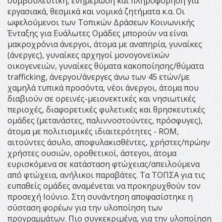
συμβουλευτική, ενημέρωση και πληροφόρηση για
εργασιακά, θεσμικά και νομικά ζητήματα κ.α. Οι
ωφελούμενοι των Τοπικών Δράσεων Κοινωνικής
Ένταξης για Ευάλωτες Ομάδες μπορούν να είναι
μακροχρόνια άνεργοι, άτομα με αναπηρία, γυναίκες
(άνεργες), γυναίκες αρχηγοί μονογονεϊκών
οικογενειών, γυναίκες θύματα κακοποίησης/θύματα
trafficking, άνεργοι/άνεργες άνω των 45 ετών/με
χαμηλά τυπικά προσόντα, νέοι άνεργοι, άτομα που
διαβιούν σε ορεινές-μειονεκτικές και νησιωτικές
περιοχές, διαφορετικές φυλετικές και θρησκευτικές
ομάδες (μετανάστες, παλιννοστούντες, πρόσφυγες),
άτομα με πολιτισμικές ιδιαιτερότητες - ROM,
αιτούντες άσυλο, αποφυλακισθέντες, χρήστες/πρώην
χρήστες ουσιών, οροθετικοί, άστεγοι, άτομα
ευρισκόμενα σε κατάσταση φτώχειας/απειλούμενα
από φτώχεια, ανήλικοι παραβάτες. Τα ΤΟΠΣΑ για τις
ευπαθείς ομάδες αναμένεται να προκηρυχθούν τον
προσεχή Ιούνιο. Στη συνάντηση αποφασίστηκε η
σύσταση φορέων για την υλοποίηση των
προγραμμάτων. Πιο συγκεκριμένα, για την υλοποίηση