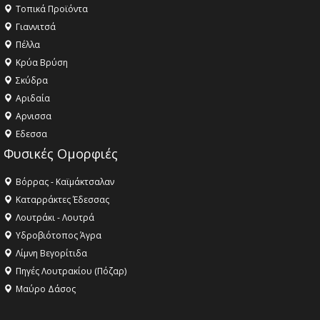
Τοπικά Προϊόντα
Γιαννιτσά
Πέλλα
Κρύα Βρύση
Σκύδρα
Αριδαία
Aρνισσα
Eδεσσα
Φυσικές Ομορφιές
Βόρρας - Καϊμάκτσαλαν
Καταρράκτες Έδεσσας
Λουτράκι - Λουτρά
Υδροβιότοπος Άγρα
Λίμνη Βεγορίτιδα
Πηγές Λουτρακίου (Πόζαρ)
Μαύρο Δάσος