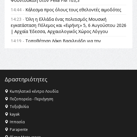
Φουντουκίδη στον Pella FM 103,3
14:44 -
Κάλεσμα προς όλους τους εθελοντές αιμοδότες
14:23 -
Όλη η Ελλάδα ένας πολιτισμός Μουσική
εγκατάσταση Πόλεμος και «Ειρήνη;» 5, 6 Αυγούστου 2026
| Αρχαία Έδεσσα, Αρχαιολογικός Χώρος Λόγγου
14:19 -
Τοποθέτηση Λάκη Βασιλειάδη για την
Αναθεώρηση του Συντάγματος: «Σε τέτοιες κορυφαίες
θεσμικές διαδικασίες υπάρχει μόνο η ευθύνη απέναντι
στις επόμενες γενιές»
16:35 -
Το πρόγραμμα του ΠΑΟΚ στον δεύτερο γύρο του
Champions League!
Δραστηριότητες
16:27 -
Όλυμπος: Εντάχθηκε στον Κατάλογο Παγκόσμιας
Κληρονομιάς της UNESCO – Ομόφωνη η απόφαση Ο
Κωπηλατικό κέντρο Λουδία
Όλυμπος αναγνωρίστηκε ως φυσικό και πολιτιστικό
Πεζοπορεία - Περιήγηση
αγαθό εξέχουσας οικουμενικής αξίας για την
Τοξοβολία
ανθρωπότητα
kayak
16:18 -
ΕΝΟΡΙΑΚΕΣ ΚΑΛΟΚΑΙΡΙΝΕΣ ΔΡΑΣΕΙΣ ΓΙΑ ΠΑΙΔΙΑ
Ιππασία
ΣΤΗΝ ΕΔΕΣΣΑ
Parapente