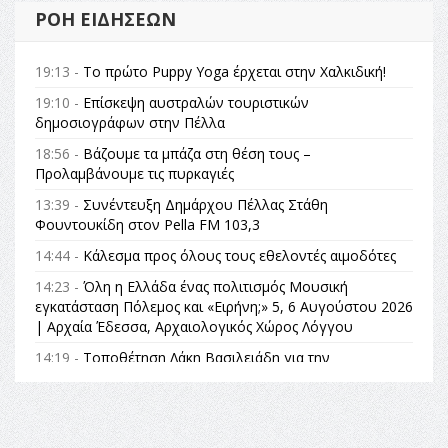
ΡΟΉ ΕΙΔΉΣΕΩΝ
19:13 -
Το πρώτο Puppy Yoga έρχεται στην Χαλκιδική!
19:10 -
Επίσκεψη αυστραλών τουριστικών
δημοσιογράφων στην Πέλλα
18:56 -
Βάζουμε τα μπάζα στη θέση τους –
Προλαμβάνουμε τις πυρκαγιές
13:39 -
Συνέντευξη Δημάρχου Πέλλας Στάθη
Φουντουκίδη στον Pella FM 103,3
14:44 -
Κάλεσμα προς όλους τους εθελοντές αιμοδότες
14:23 -
Όλη η Ελλάδα ένας πολιτισμός Μουσική
εγκατάσταση Πόλεμος και «Ειρήνη;» 5, 6 Αυγούστου 2026
| Αρχαία Έδεσσα, Αρχαιολογικός Χώρος Λόγγου
14:19 -
Τοποθέτηση Λάκη Βασιλειάδη για την
Αναθεώρηση του Συντάγματος: «Σε τέτοιες κορυφαίες
θεσμικές διαδικασίες υπάρχει μόνο η ευθύνη απέναντι
στις επόμενες γενιές»