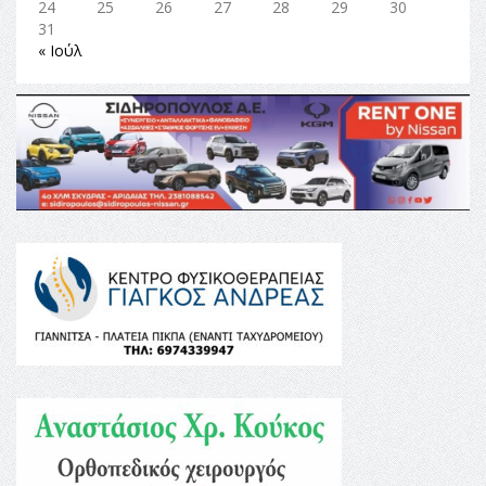
24
25
26
27
28
29
30
31
« Ιούλ