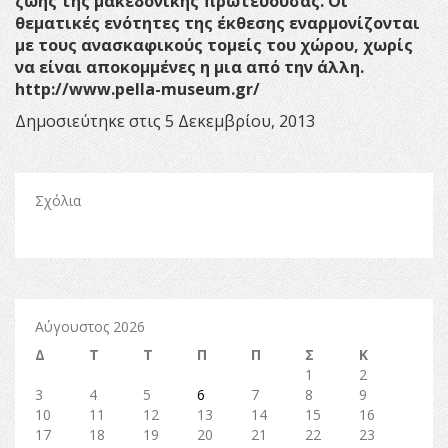
ζωής της μακεδονικής πρωτεύουσας. Οι
θεματικές ενότητες της έκθεσης εναρμονίζονται
με τους ανασκαφικούς τομείς του χώρου, χωρίς
να είναι αποκομμένες η μια από την άλλη.
http://www.pella-museum.gr/
Δημοσιεύτηκε στις 5 Δεκεμβρίου, 2013
Σχόλια
Αύγουστος 2026
Δ
Τ
Τ
Π
Π
Σ
Κ
1
2
3
4
5
6
7
8
9
10
11
12
13
14
15
16
17
18
19
20
21
22
23