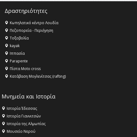
16:35 -
Το πρόγραμμα του ΠΑΟΚ στον δεύτερο γύρο του
Champions League!
Δραστηριότητες
16:27 -
Όλυμπος: Εντάχθηκε στον Κατάλογο Παγκόσμιας
Κληρονομιάς της UNESCO – Ομόφωνη η απόφαση Ο
Κωπηλατικό κέντρο Λουδία
Όλυμπος αναγνωρίστηκε ως φυσικό και πολιτιστικό
Πεζοπορεία - Περιήγηση
αγαθό εξέχουσας οικουμενικής αξίας για την
Τοξοβολία
ανθρωπότητα
kayak
16:18 -
ΕΝΟΡΙΑΚΕΣ ΚΑΛΟΚΑΙΡΙΝΕΣ ΔΡΑΣΕΙΣ ΓΙΑ ΠΑΙΔΙΑ
Ιππασία
ΣΤΗΝ ΕΔΕΣΣΑ
Parapente
Πίστα Moto cross
Κατάβαση Μογλενίτσας (rafting)
Μνημεία και Ιστορία
Ιστορία Έδεσσας
Ιστορία Γιαννιτσών
Ιστορία της Αλμωπίας
Μουσείο Νερού