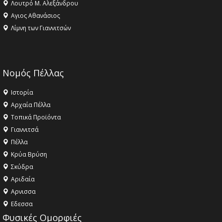
Λουτρό Μ. Αλεξάνδρου
Αγιος Αθανάσιος
Λίμνη των Γιαννιτσών
Νομός Πέλλας
Ιστορία
Αρχαία Πέλλα
Τοπικά Προϊόντα
Γιαννιτσά
Πέλλα
Κρύα Βρύση
Σκύδρα
Αριδαία
Aρνισσα
Eδεσσα
Φυσικές Ομορφιές