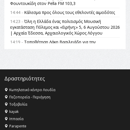
Φουντουκίδη στον Pella FM 103,3
14:44 -
Κάλεσμα προς όλους τους εθελοντές αιμοδότες
14:23 -
Όλη η Ελλάδα ένας πολιτισμός Μουσική
εγκατάσταση Πόλεμος και «Ειρήνη;» 5, 6 Αυγούστου 2026
| Αρχαία Έδεσσα, Αρχαιολογικός Χώρος Λόγγου
14:19 -
Τοποθέτηση Λάκη Βασιλειάδη για την
Αναθεώρηση του Συντάγματος: «Σε τέτοιες κορυφαίες
θεσμικές διαδικασίες υπάρχει μόνο η ευθύνη απέναντι
στις επόμενες γενιές»
16:35 -
Το πρόγραμμα του ΠΑΟΚ στον δεύτερο γύρο του
Champions League!
Δραστηριότητες
16:27 -
Όλυμπος: Εντάχθηκε στον Κατάλογο Παγκόσμιας
Κληρονομιάς της UNESCO – Ομόφωνη η απόφαση Ο
Κωπηλατικό κέντρο Λουδία
Όλυμπος αναγνωρίστηκε ως φυσικό και πολιτιστικό
Πεζοπορεία - Περιήγηση
αγαθό εξέχουσας οικουμενικής αξίας για την
Τοξοβολία
ανθρωπότητα
kayak
16:18 -
ΕΝΟΡΙΑΚΕΣ ΚΑΛΟΚΑΙΡΙΝΕΣ ΔΡΑΣΕΙΣ ΓΙΑ ΠΑΙΔΙΑ
Ιππασία
ΣΤΗΝ ΕΔΕΣΣΑ
Parapente