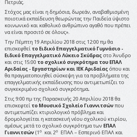
Πετριάς.
Στόχος μας είναι η δημόσια, δωρεάν, αναβαθμισμένη
ποιοτικά εκπαίδευση θεωρώντας την Παιδεία ύψιστο
κοινωνικό και καθολικό ανθρώπινο αγαθό που πρέπει
να είναι προσιτό σε όλους».
Την Πέμπτη 19 Απριλίου 2018 στις 12:00 πμ θα
επισκεφθεί
το Ειδικό Επαγγελματικό Γυμνάσιο -
Ειδικό Επαγγελματικό Λύκειο Σκύδρας
στο Άνυδρο
και στις 15:00
το σχολικό συγκρότημα του ΕΠΑΛ
Αριδαίας - Εργαστηρίων και ΙΕΚ Αριδαίας
όπου και
θα πραγματοποιηθεί σύσκεψη για τα προβλήματα της
επαγγελματικής εκπαίδευσης που αντιμετωπίζει το
συγκεκριμένο σχολικό συγκρότημα
.
Στις 9:00 πμ της Παρασκευής 20 Απριλίου 2018 θα
επισκεφτεί
το Μουσικό Σχολείο Γιαννιτσών
που
αντιμετωπίζει κτιριολογικό πρόβλημα και
δρομολογείται η κατασκευή νέου σχολικού κτιρίου,
αμέσως μετά το σχολικό συγκρότημα των
ΕΠΑΛ
ο
ο
Γιαννιτσών
(1
και 2
ΕΠΑΛ – Εσπερινό ΕΠΑΛ και