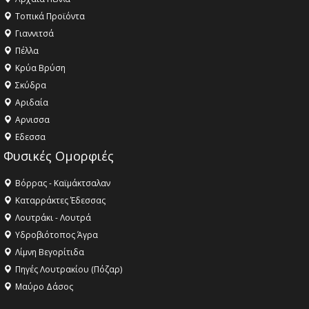
Τοπικά Προϊόντα
Γιαννιτσά
Πέλλα
Κρύα Βρύση
Σκύδρα
Αριδαία
Aρνισσα
Eδεσσα
Φυσικές Ομορφιές
Βόρρας - Καϊμάκτσαλαν
Καταρράκτες Έδεσσας
Λουτράκι - Λουτρά
Υδροβιότοπος Άγρα
Λίμνη Βεγορίτιδα
Πηγές Λουτρακίου (Πόζαρ)
Μαύρο Δάσος