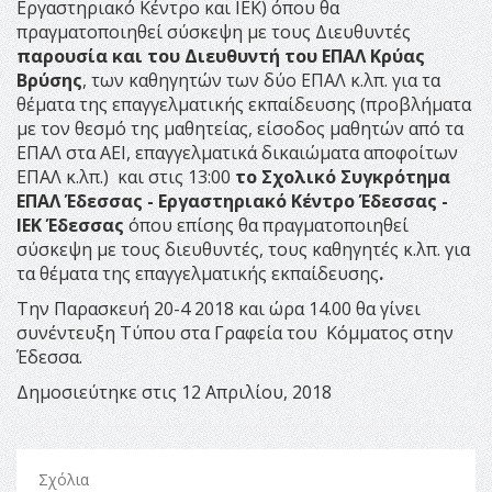
Εργαστηριακό Κέντρο και ΙΕΚ) όπου θα
πραγματοποιηθεί σύσκεψη με τους Διευθυντές
παρουσία και του Διευθυντή του ΕΠΑΛ Κρύας
Βρύσης
, των καθηγητών των δύο ΕΠΑΛ κ.λπ. για τα
θέματα της επαγγελματικής εκπαίδευσης (προβλήματα
με τον θεσμό της μαθητείας, είσοδος μαθητών από τα
ΕΠΑΛ στα ΑΕΙ, επαγγελματικά δικαιώματα αποφοίτων
ΕΠΑΛ κ.λπ.) και στις 13:00
το Σχολικό Συγκρότημα
ΕΠΑΛ Έδεσσας - Εργαστηριακό Κέντρο Έδεσσας -
ΙΕΚ Έδεσσας
όπου επίσης θα πραγματοποιηθεί
σύσκεψη με τους διευθυντές, τους καθηγητές κ.λπ. για
τα θέματα της επαγγελματικής εκπαίδευσης
.
Την Παρασκευή 20-4 2018 και ώρα 14.00 θα γίνει
συνέντευξη Τύπου στα Γραφεία του Κόμματος στην
Έδεσσα.
Δημοσιεύτηκε στις 12 Απριλίου, 2018
Σχόλια