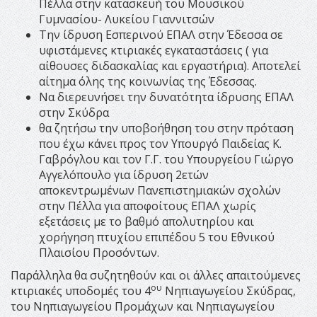
Πέλλα στην κατασκευή του Μουσικού
Γυμνασίου- Λυκείου Γιαννιτσών
Την ίδρυση Εσπερινού ΕΠΑΛ στην Έδεσσα σε
υφιστάμενες κτιριακές εγκαταστάσεις ( για
αίθουσες διδασκαλίας και εργαστήρια). Αποτελεί
αίτημα όλης της κοινωνίας της Έδεσσας.
Να διερευνήσει την δυνατότητα ίδρυσης ΕΠΑΛ
στην Σκύδρα
θα ζητήσω την υποβοήθηση του στην πρόταση
που έχω κάνει προς τον Υπουργό Παιδείας Κ.
Γαβρόγλου και τον Γ.Γ. του Υπουργείου Γιώργο
Αγγελόπουλο για ίδρυση 2ετών
αποκεντρωμένων Πανεπιστημιακών σχολών
στην Πέλλα για αποφοίτους ΕΠΑΛ χωρίς
εξετάσεις με το βαθμό απολυτηρίου και
χορήγηση πτυχίου επιπέδου 5 του Εθνικού
Πλαισίου Προσόντων.
Παράλληλα θα συζητηθούν και οι άλλες απαιτούμενες
ου
κτιριακές υποδομές του 4
Νηπιαγωγείου Σκύδρας,
του Νηπιαγωγείου Προμάχων και Νηπιαγωγείου