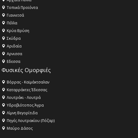
Τοπικά Προϊόντα
Γιαννιτσά
Πέλλα
Κρύα Βρύση
Σκύδρα
Αριδαία
Aρνισσα
Eδεσσα
Φυσικές Ομορφιές
Βόρρας - Καϊμάκτσαλαν
Καταρράκτες Έδεσσας
Λουτράκι - Λουτρά
Υδροβιότοπος Άγρα
Λίμνη Βεγορίτιδα
Πηγές Λουτρακίου (Πόζαρ)
Μαύρο Δάσος