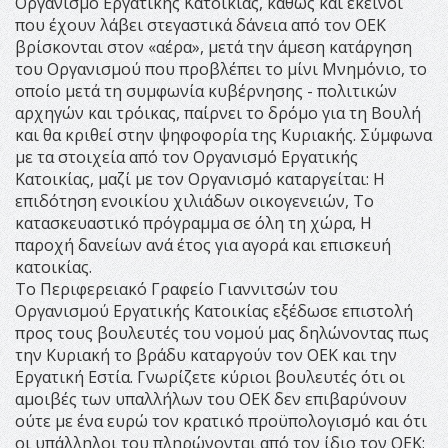
Οργανισμό Εργατικής Κατοικίας, καθώς και εκείνοι
που έχουν λάβει στεγαστικά δάνεια από τον ΟΕΚ
βρίσκονται στον «αέρα», μετά την άμεση κατάργηση
του Οργανισμού που προβλέπει το μίνι Μνημόνιο, το
οποίο μετά τη συμφωνία κυβέρνησης - πολιτικών
αρχηγών και τρόικας, παίρνει το δρόμο για τη Βουλή
και θα κριθεί στην ψηφοφορία της Κυριακής. Σύμφωνα
με τα στοιχεία από τον Οργανισμό Εργατικής
Κατοικίας, μαζί με τον Οργανισμό καταργείται: Η
επιδότηση ενοικίου χιλιάδων οικογενειών, Το
κατασκευαστικό πρόγραμμα σε όλη τη χώρα, Η
παροχή δανείων ανά έτος για αγορά και επισκευή
κατοικίας.
Το Περιφερειακό Γραφείο Γιαννιτσών του
Οργανισμού Εργατικής Κατοικίας εξέδωσε επιστολή
προς τους βουλευτές του νομού μας δηλώνοντας πως
την Κυριακή το βράδυ καταργούν τον ΟΕΚ και την
Εργατική Εστία. Γνωρίζετε κύριοι βουλευτές ότι οι
αμοιβές των υπαλλήλων του ΟΕΚ δεν επιβαρύνουν
ούτε με ένα ευρώ τον κρατικό προϋπολογισμό και ότι
οι υπάλληλοι του πληρώνονται από τον ίδιο τον ΟΕΚ;