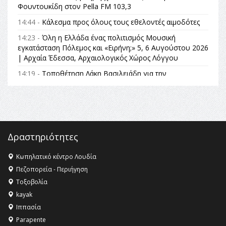
Φουντουκίδη στον Pella FM 103,3
14:44 -
Κάλεσμα προς όλους τους εθελοντές αιμοδότες
14:23 -
Όλη η Ελλάδα ένας πολιτισμός Μουσική
εγκατάσταση Πόλεμος και «Ειρήνη;» 5, 6 Αυγούστου 2026
| Αρχαία Έδεσσα, Αρχαιολογικός Χώρος Λόγγου
14:19 -
Τοποθέτηση Λάκη Βασιλειάδη για την
Αναθεώρηση του Συντάγματος: «Σε τέτοιες κορυφαίες
θεσμικές διαδικασίες υπάρχει μόνο η ευθύνη απέναντι
στις επόμενες γενιές»
16:35 -
Το πρόγραμμα του ΠΑΟΚ στον δεύτερο γύρο του
Champions League!
Δραστηριότητες
16:27 -
Όλυμπος: Εντάχθηκε στον Κατάλογο Παγκόσμιας
Κληρονομιάς της UNESCO – Ομόφωνη η απόφαση Ο
Κωπηλατικό κέντρο Λουδία
Όλυμπος αναγνωρίστηκε ως φυσικό και πολιτιστικό
Πεζοπορεία - Περιήγηση
αγαθό εξέχουσας οικουμενικής αξίας για την
Τοξοβολία
ανθρωπότητα
kayak
16:18 -
ΕΝΟΡΙΑΚΕΣ ΚΑΛΟΚΑΙΡΙΝΕΣ ΔΡΑΣΕΙΣ ΓΙΑ ΠΑΙΔΙΑ
Ιππασία
ΣΤΗΝ ΕΔΕΣΣΑ
Parapente