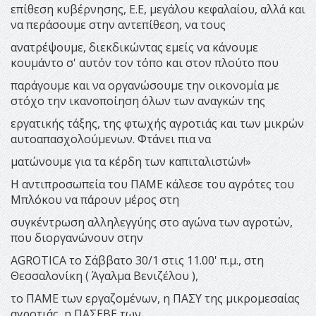
επίθεση κυβέρνησης, Ε.Ε, μεγάλου κεφαλαίου, αλλά και
να περάσουμε στην αντεπίθεση, να τους
ανατρέψουμε, διεκδικώντας εμείς να κάνουμε
κουμάντο σ' αυτόν τον τόπο και στον πλούτο που
παράγουμε και να οργανώσουμε την οικονομία με
στόχο την ικανοποίηση όλων των αναγκών της
εργατικής τάξης, της φτωχής αγροτιάς και των μικρών
αυτοαπασχολούμενων. Φτάνει πια να
ματώνουμε για τα κέρδη των καπιταλιστών!»
Η αντιπροσωπεία του ΠΑΜΕ κάλεσε του αγρότες του
Μπλόκου να πάρουν μέρος στη
συγκέντρωση αλληλεγγύης στο αγώνα των αγροτών,
που διοργανώνουν στην
AGROTICA το Σάββατο 30/1 στις 11.00' π.μ., στη
Θεσσαλονίκη ( Άγαλμα Βενιζέλου ),
το ΠΑΜΕ των εργαζομένων, η ΠΑΣΥ της μικρομεσαίας
αγροτιάς, η ΠΑΣΕΒΕ των