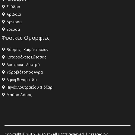
Σκύδρα
Αριδαία
Aρνισσα
Eδεσσα
Φυσικές Ομορφιές
Βόρρας - Καϊμάκτσαλαν
Καταρράκτες Έδεσσας
Λουτράκι - Λουτρά
Υδροβιότοπος Άγρα
Λίμνη Βεγορίτιδα
Πηγές Λουτρακίου (Πόζαρ)
Μαύρο Δάσος
Copyright © 2016 PellaNet - All rights reserved. | Created by