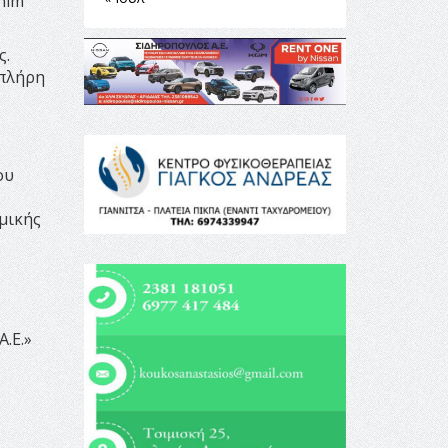
nim
ς.
 πλήρη
ου
ομικής
.Ε.»