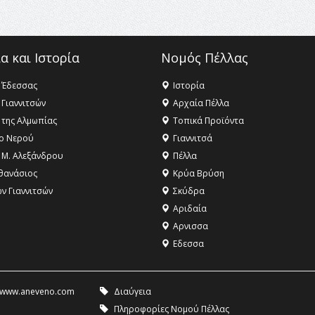
α και Ιστορία
Νομός Πέλλας
 Έδεσσας
Ιστορία
 Γιαννιτσών
Αρχαία Πέλλα
 της Αλμωπίας
Τοπικά Προϊόντα
ο Νερού
Γιαννιτσά
 Μ. Αλεξάνδρου
Πέλλα
θανάσιος
Κρύα Βρύση
ων Γιαννιτσών
Σκύδρα
Αριδαία
Aρνισσα
Eδεσσα
www.aneveno.com
Διαύγεια
Πληροφορίες Νομού Πέλλας