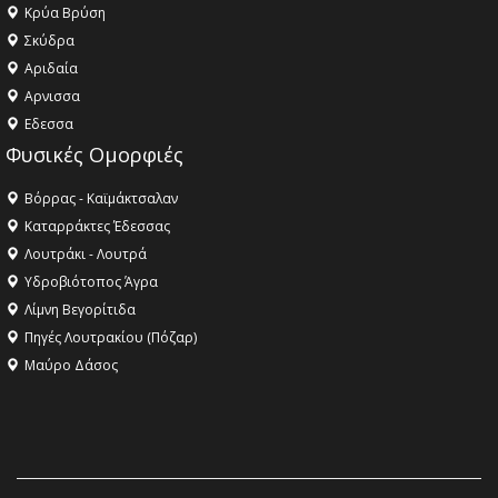
Κρύα Βρύση
Σκύδρα
Αριδαία
Aρνισσα
Eδεσσα
Φυσικές Ομορφιές
Βόρρας - Καϊμάκτσαλαν
Καταρράκτες Έδεσσας
Λουτράκι - Λουτρά
Υδροβιότοπος Άγρα
Λίμνη Βεγορίτιδα
Πηγές Λουτρακίου (Πόζαρ)
Μαύρο Δάσος