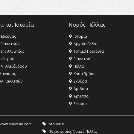
α και Ιστορία
Νομός Πέλλας
 Έδεσσας
Ιστορία
 Γιαννιτσών
Αρχαία Πέλλα
 της Αλμωπίας
Τοπικά Προϊόντα
ο Νερού
Γιαννιτσά
 Μ. Αλεξάνδρου
Πέλλα
θανάσιος
Κρύα Βρύση
ων Γιαννιτσών
Σκύδρα
Αριδαία
Aρνισσα
Eδεσσα
www.aneveno.com
Διαύγεια
Πληροφορίες Νομού Πέλλας