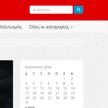
Πολιτισμός
Όλες οι κατηγορίες
Αύγουστος 2026
Δ
Τ
Τ
Π
Π
Σ
Κ
1
2
3
4
5
6
7
8
9
10
11
12
13
14
15
16
17
18
19
20
21
22
23
24
25
26
27
28
29
30
31
« Ιούλ