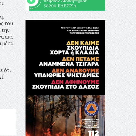
ου
λμ
ός του
 την
να από
α μέσα
ε ότι
ί.