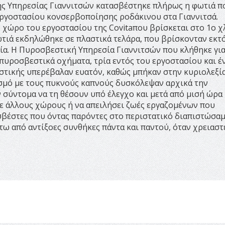
ς Υπηρεσίας Γιαννιτσών κατασβέστηκε πλήρως η φωτιά π
ργοστασίου κονσερβοποίησης ροδάκινου στα Γιαννιτσά.
 χώρο του εργοστασίου της Covitaπου βρίσκεται στο 1ο χ
ωτιά εκδηλώθηκε σε πλαστικά τελάρα, που βρίσκονταν εκτ
τία. Η Πυροσβεστική Υπηρεσία Γιαννιτσών που κλήθηκε για
πυροσβεστικά οχήματα, τρία εντός του εργοστασίου και έ
στικής υπερέβαλαν ευατόν, καθώς μπήκαν στην κυριολεξί
σμό με τους πυκνούς καπνούς δυσκόλεψαν αρχικά την
σύντομα να τη θέσουν υπό έλεγχο και μετά από μισή ώρα
σε άλλους χώρους ή να απειλήσει ζωές εργαζομένων που
βέστες που όντας παρόντες στο περιστατικό διαπιστώσαμ
 από αντίξοες συνθήκες πάντα και παντού, όταν χρειαστε