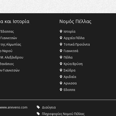
α και Ιστορία
Νομός Πέλλας
 Έδεσσας
Ιστορία
 Γιαννιτσών
Αρχαία Πέλλα
 της Αλμωπίας
Τοπικά Προϊόντα
ο Νερού
Γιαννιτσά
 Μ. Αλεξάνδρου
Πέλλα
θανάσιος
Κρύα Βρύση
ων Γιαννιτσών
Σκύδρα
Αριδαία
Aρνισσα
Eδεσσα
www.aneveno.com
Διαύγεια
Πληροφορίες Νομού Πέλλας