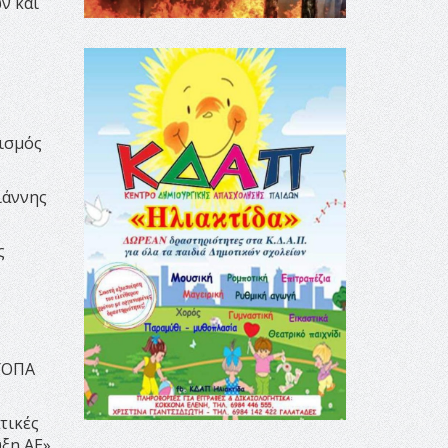
ν και
τισμός
ιάννης
ς
 ΥΟΠΑ
τικές
ξη ΑΕ»