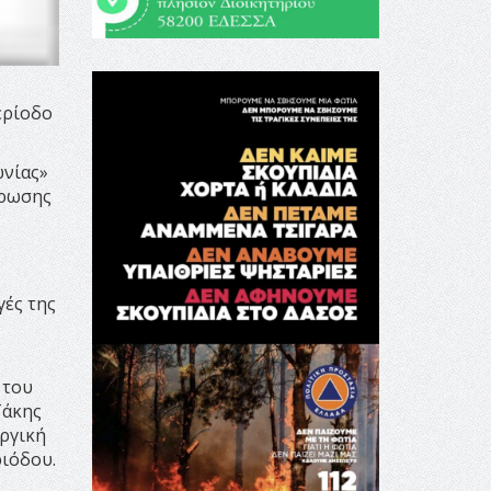
ο
ερίοδο
ωνίας»
έρωσης
γές της
 του
Τάκης
ωργική
ριόδου.