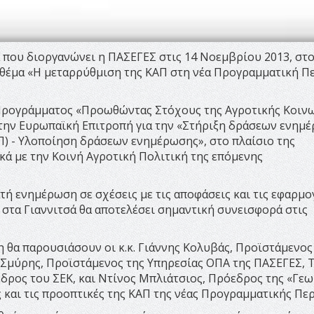
 που διοργανώνει η ΠΑΣΕΓΕΣ στις 14 Νοεμβρίου 2013, στ
ε θέμα «Η μεταρρύθμιση της ΚΑΠ στη νέα Προγραμματική Π
υ Προγράμματος «Προωθώντας Στόχους της Αγροτικής Κοιν
την Ευρωπαϊκή Επιτροπή για την «Στήριξη δράσεων ενημ
ΓΠ) - Υλοποίηση δράσεων ενημέρωσης», στο πλαίσιο της
ά με την Κοινή Αγροτική Πολιτική της επόμενης
ή ενημέρωση σε σχέσεις με τις αποφάσεις και τις εφαρμο
 στα Γιαννιτσά θα αποτελέσει σημαντική συνεισφορά στις
η θα παρουσιάσουν οι κ.κ. Γιάννης Κολυβάς, Προϊστάμενος
Σμύρης, Προϊστάμενος της Υπηρεσίας ΟΠΑ της ΠΑΣΕΓΕΣ, 
εδρος του ΣΕΚ, και Ντίνος Μπλιάτσιος, Πρόεδρος της «Γε
ις και τις προοπτικές της ΚΑΠ της νέας Προγραμματικής Πε