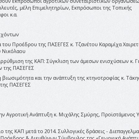
εθούν εκπρόσωποι αγροτικών συνεταιριστικών οργανώσεω
λευτές, μέλη Επιμελητηρίων, Εκπρόσωποι της Τοπικής
οι κ.α.
τεχόντων
λία του Προέδρου της ΠΑΣΕΓΕΣ κ. Τζανέτου Καραμίχα Χαιρε
υ Νικόλαου
εταρρύθμιση της ΚΑΠ: Σύγκλιση των άμεσων ενισχύσεων κ. Γ
ν της ΠΑΣΕΓΕΣ
 τη βιωσιμότητα και την ανάπτυξη της κτηνοτροφίας κ. Τάκη
. της ΠΑΣΕΓΕΣ
 την Αγροτική Ανάπτυξη κ. Μιχάλης Σμύρης, Προϊστάμενος
ιο της ΚΑΠ μετά το 2014. Συλλογικές δράσεις - Διεπαγγελμα
, Πρόεδρος & Διευθύνων Σύμβουλος της «Γεωργική Ανάπτυ