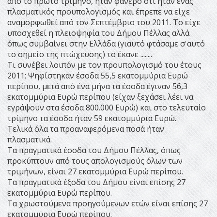
από το πρώτο τρίμηνο, ήταν φανερό ότι ήταν ένας
πλασματικός προυπολογισμός και έπρεπε να είχε
αναμορφωθεί από τον Σεπτέμβριο του 2011. Το είχε
υποσχεθεί η πλειοψηφία του Δήμου Πέλλας αλλά
όπως συμβαίνει στην Ελλάδα (γιαυτό φτάσαμε σ'αυτό
το σημείο της πτώχευσης) το έκανε ........
Τι συνέβει λοιπόν με τον προυπολογισμό του έτους
2011; Ψηφίστηκαν έσοδα 55,5 εκατομμύρια Ευρώ
περίπου, μετά από ένα μήνα τα έσοδα έγιναν 56,3
εκατομμύρια Ευρώ περίπου (είχαν ξεχάσει λέει να
εγράψουν στα έσοδα 800.000 Ευρώ) και στο τελευταίο
τρίμηνο τα έσοδα ήταν 59 εκατομμύρια Ευρώ.
Τελικά όλα τα προαναφερόμενα ποσά ήταν
πλασματικά.
Τα πραγματικά έσοδα του Δήμου Πέλλας, όπως
προκύπτουν από τους απολογισμούς όλων των
τριμήνων, είναι 27 εκατομμύρια Ευρώ περίπου.
Τα πραγματικά έξοδα του Δήμου είναι επίσης 27
εκατομμύρια Ευρώ περίπου.
Τα χρωστούμενα προηγούμενων ετών είναι επίσης 27
εκατομμύρια Ευρώ περίπου.