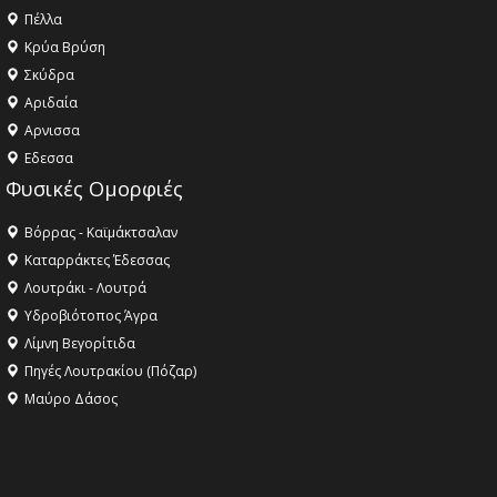
Πέλλα
Κρύα Βρύση
Σκύδρα
Αριδαία
Aρνισσα
Eδεσσα
Φυσικές Ομορφιές
Βόρρας - Καϊμάκτσαλαν
Καταρράκτες Έδεσσας
Λουτράκι - Λουτρά
Υδροβιότοπος Άγρα
Λίμνη Βεγορίτιδα
Πηγές Λουτρακίου (Πόζαρ)
Μαύρο Δάσος