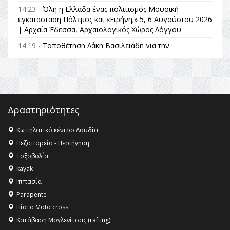
14:23 -
Όλη η Ελλάδα ένας πολιτισμός Μουσική
εγκατάσταση Πόλεμος και «Ειρήνη;» 5, 6 Αυγούστου 2026
| Αρχαία Έδεσσα, Αρχαιολογικός Χώρος Λόγγου
14:19 -
Τοποθέτηση Λάκη Βασιλειάδη για την
Αναθεώρηση του Συντάγματος: «Σε τέτοιες κορυφαίες
θεσμικές διαδικασίες υπάρχει μόνο η ευθύνη απέναντι
στις επόμενες γενιές»
16:35 -
Το πρόγραμμα του ΠΑΟΚ στον δεύτερο γύρο του
Champions League!
Δραστηριότητες
16:27 -
Όλυμπος: Εντάχθηκε στον Κατάλογο Παγκόσμιας
Κληρονομιάς της UNESCO – Ομόφωνη η απόφαση Ο
Κωπηλατικό κέντρο Λουδία
Όλυμπος αναγνωρίστηκε ως φυσικό και πολιτιστικό
Πεζοπορεία - Περιήγηση
αγαθό εξέχουσας οικουμενικής αξίας για την
Τοξοβολία
ανθρωπότητα
kayak
16:18 -
ΕΝΟΡΙΑΚΕΣ ΚΑΛΟΚΑΙΡΙΝΕΣ ΔΡΑΣΕΙΣ ΓΙΑ ΠΑΙΔΙΑ
Ιππασία
ΣΤΗΝ ΕΔΕΣΣΑ
Parapente
Πίστα Moto cross
Κατάβαση Μογλενίτσας (rafting)