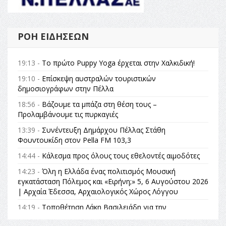
ΡΟΉ ΕΙΔΉΣΕΩΝ
19:13 -
Το πρώτο Puppy Yoga έρχεται στην Χαλκιδική!
19:10 -
Επίσκεψη αυστραλών τουριστικών
δημοσιογράφων στην Πέλλα
18:56 -
Βάζουμε τα μπάζα στη θέση τους –
Προλαμβάνουμε τις πυρκαγιές
13:39 -
Συνέντευξη Δημάρχου Πέλλας Στάθη
Φουντουκίδη στον Pella FM 103,3
14:44 -
Κάλεσμα προς όλους τους εθελοντές αιμοδότες
14:23 -
Όλη η Ελλάδα ένας πολιτισμός Μουσική
εγκατάσταση Πόλεμος και «Ειρήνη;» 5, 6 Αυγούστου 2026
| Αρχαία Έδεσσα, Αρχαιολογικός Χώρος Λόγγου
14:19 -
Τοποθέτηση Λάκη Βασιλειάδη για την
Αναθεώρηση του Συντάγματος: «Σε τέτοιες κορυφαίες