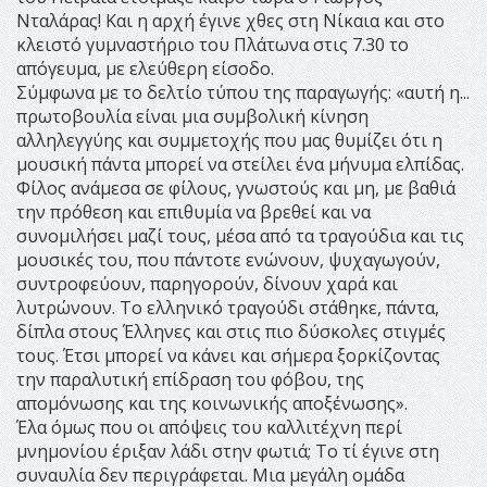
Νταλάρας! Και η αρχή έγινε χθες στη Νίκαια και στο
κλειστό γυμναστήριο του Πλάτωνα στις 7.30 το
απόγευμα, με ελεύθερη είσοδο.
Σύμφωνα με το δελτίο τύπου της παραγωγής: «αυτή η...
πρωτοβουλία είναι μια συμβολική κίνηση
αλληλεγγύης και συμμετοχής που μας θυμίζει ότι η
μουσική πάντα μπορεί να στείλει ένα μήνυμα ελπίδας.
Φίλος ανάμεσα σε φίλους, γνωστούς και μη, με βαθιά
την πρόθεση και επιθυμία να βρεθεί και να
συνομιλήσει μαζί τους, μέσα από τα τραγούδια και τις
μουσικές του, που πάντοτε ενώνουν, ψυχαγωγούν,
συντροφεύουν, παρηγορούν, δίνουν χαρά και
λυτρώνουν. Το ελληνικό τραγούδι στάθηκε, πάντα,
δίπλα στους Έλληνες και στις πιο δύσκολες στιγμές
τους. Έτσι μπορεί να κάνει και σήμερα ξορκίζοντας
την παραλυτική επίδραση του φόβου, της
απομόνωσης και της κοινωνικής αποξένωσης».
Έλα όμως που οι απόψεις του καλλιτέχνη περί
μνημονίου έριξαν λάδι στην φωτιά; Το τί έγινε στη
συναυλία δεν περιγράφεται. Μια μεγάλη ομάδα