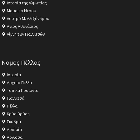
Ιστορία της Αλμωπίας
Μουσείο Νερού
Λουτρό Μ. Αλεξάνδρου
Αγιος Αθανάσιος
Λίμνη των Γιαννιτσών
Νομός Πέλλας
Ιστορία
Αρχαία Πέλλα
Τοπικά Προϊόντα
Γιαννιτσά
Πέλλα
Κρύα Βρύση
Σκύδρα
Αριδαία
Aρνισσα