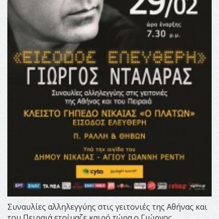
Συναυλίες αλληλεγγύης στις γειτονιές της Αθήνας και
του Πειραιά ετοίμαζε καιρό τώρα ο Γιώργος