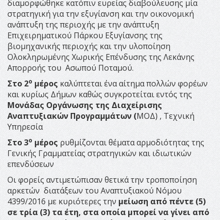
διαμορφώθηκε κατόπιν ευρείας διαβούλευσης μία
στρατηγική για την εξυγίανση και την οικονομική
ανάπτυξη της περιοχής με την ανάπτυξη
Επιχειρηματικού Πάρκου Εξυγίανσης της
βιομηχανικής περιοχής και την υλοποίηση
Ολοκληρωμένης Χωρικής Επένδυσης της Λεκάνης
Απορροής του Ασωπού Ποταμού.
ο
Στο 2
μέρος
καλύπτεται ένα αίτημα πολλών φορέων
και κυρίως Δήμων καθώς συγκροτείται εντός της
Μονάδας Οργάνωσης της Διαχείρισης
Αναπτυξιακών Προγραμμάτων (
ΜΟΔ) , Τεχνική
Υπηρεσία
ο
Στο 3
μέρος
ρυθμίζονται θέματα αρμοδιότητας της
Γενικής Γραμματείας στρατηγικών και ιδιωτικών
επενδύσεων
Οι φορείς αντιμετώπισαν θετικά την τροποποίηση
αρκετών διατάξεων του Αναπτυξιακού Νόμου
4399/2016 με κυριότερες την
μείωση από πέντε (5)
σε τρία (3) τα έτη, στα οποία μπορεί να γίνει από