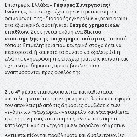
Επιστρέφω Ελλάδα –
Γέφυρες Συνεργασίας/
Γνώσης
», που στόχο έχει την αντιμετώπιση του
φαινομένου της «διαρροής εγκεφάλων» (brain drain)
στο εξωτερικό, συστήνεται
θεσμός χρηματικών
επάθλων.
Συστήνεται ακόμη ένα
δίκτυο
υποστήριξης της επιχειρηματικότητας
στα κατά
τόπους Επιμελητήρια που κεντρικό στόχο έχει να
περιοριστεί ή και κατά το δυνατό να εξαλειφθεί η
ελλιπής ενημέρωση της επιχειρηματικής κοινότητας
σχετικά με δημόσιες πρωτοβουλίες που
αναπτύσσονται προς όφελός της.
ο
Στο 4
μέρος
επικαιροποιείται και καθίσταται
αποτελεσματικότερη η κείμενη νομοθεσία που αφορά
τον αποκλεισμό από τις δημόσιες συμβάσεις των
λεγόμενων «εξωχώριων» εταιριών και εξασφαλίζεται
η εφαρμογή του, κατά καιρούς πλέον, επίκαιρου
καταλόγου «μη συνεργάσιμων» φορολογικά κρατών
Αντιμετωπίζονται προβλήματα και δυσλειτουργίες