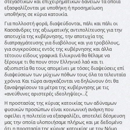
στεγαστικών και επιχειρηματικών δανείων τα οποία
εξασφαλίζονται με υποθήκη ή προσημείωση
υποθήκης σε κύρια κατοικία.
Για πολλοστή φορά, διαψεύδονται, πάλι και πάλι οι
Κασσάνδρες της αξιωματικής αντιπολίτευσης για την
αποτυχία της κυβέρνησης, την αποτυχία της
διαπραγμάτευσης για διαβόλους και για τροβόλους,
για συγκρούσεις εντός της κυβέρνησης και άλλα
τέτοιου είδους γραφικά. Ειλικρινά θα θέλαμε να
ξέρουμε τι θα πουν στον Ελληνικό λαό και τι
αξιοπιστία θα τους απομείνει με τόσες διαψεύσεις επί
διαψεύσεων των μύχιων πόθων τους όλα τα τελευταία
χρόνια. Και τώρα αναγκάζονται να δηλώνουν ότι θα
ξαναψηφίσουν τα μέτρα της κυβέρνησης με τις
«ανεύθυνες αριστερές ιδεοληψίες»…ζ
Η προστασίας της κύριας κατοικίας των αδύναμων
φυσικών προσώπων είναι κοινωνική ανάγκη που
οφείλει η πολιτεία να εξασφαλίζει, αποτελεί δέσμευση
μας την οποία υλοποιήσαμε πλήρως και με δεδομένο
ότι η προστασία της κύριας κατοικίας με τον Νόμο