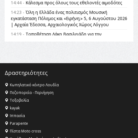
14:44 -
Κάλεσμα προς όλους τους εθελοντές αιμοδότες
14:23 -
Όλη η Ελλάδα ένας πολιτισμός Μουσική
εγκατάσταση Πόλεμος και «Ειρήνη;» 5, 6 Αυγούστου 2026
| Αρχαία Έδεσσα, Αρχαιολογικός Χώρος Λόγγου
14:19 -
Τοποθέτηση Λάκη Βασιλειάδη για την
Αναθεώρηση του Συντάγματος: «Σε τέτοιες κορυφαίες
θεσμικές διαδικασίες υπάρχει μόνο η ευθύνη απέναντι
στις επόμενες γενιές»
16:35 -
Το πρόγραμμα του ΠΑΟΚ στον δεύτερο γύρο του
Champions League!
Δραστηριότητες
16:27 -
Όλυμπος: Εντάχθηκε στον Κατάλογο Παγκόσμιας
Κληρονομιάς της UNESCO – Ομόφωνη η απόφαση Ο
Κωπηλατικό κέντρο Λουδία
Όλυμπος αναγνωρίστηκε ως φυσικό και πολιτιστικό
Πεζοπορεία - Περιήγηση
αγαθό εξέχουσας οικουμενικής αξίας για την
Τοξοβολία
ανθρωπότητα
kayak
16:18 -
ΕΝΟΡΙΑΚΕΣ ΚΑΛΟΚΑΙΡΙΝΕΣ ΔΡΑΣΕΙΣ ΓΙΑ ΠΑΙΔΙΑ
Ιππασία
ΣΤΗΝ ΕΔΕΣΣΑ
Parapente
Πίστα Moto cross