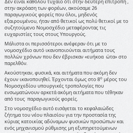
Δεν είναι καθόλου τυχαίο ότι στην δεύτερη επιτροπή ,
στην ακρόαση των φορέων, ακούσαμε 26
παραγωγικούς φορείς που όλοι, μηδενός
εξαιρουμένου, ήταν από θετικοί ως πολύ θετικοί με το
συζητούμενο Νομοσχέδιο μεταφέροντας τις
ευχαριστίες τους στους Υπουργούς.
Μάλιστα οι περισσότεροι ανέφεραν ότι με το
νομοσχέδιο αυτό ικανοποιούνται αιτήματα τους
πολλών χρόνων που δεν έβρισκαν «ευήκοα ώτα» στο
παρελθόν.
Ακούστηκαν, φυσικά, και αιτήματα που ακόμη δεν
ο
έχουν ικανοποιηθεί. Έρχονται όμως στο 8
μέρος του
Νομοσχεδίου υπουργικές τροπολογίες που
ενσωματώνουν αρκετά ακόμη αιτήματα που τέθηκαν
από τους παραγωγικούς φορείς.
Στο νομοσχέδιο αυτό εισάγεται το κεφαλαιώδες
ζήτημα του νέου πλαισίου για την προστασία της
κύριας κατοικίας αδύναμων φυσικών προσώπων και
ενός μηχανισμού ρύθμισης μη εξυπηρετούμενων