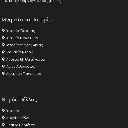
Κατάβαση Μογλενίτσας (rafting)
Μνημεία και Ιστορία
Ιστορία Έδεσσας
Ιστορία Γιαννιτσών
Ιστορία της Αλμωπίας
Μουσείο Νερού
Λουτρό Μ. Αλεξάνδρου
Αγιος Αθανάσιος
Λίμνη των Γιαννιτσών
Νομός Πέλλας
Ιστορία
Αρχαία Πέλλα
Τοπικά Προϊόντα