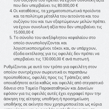
του συζύγου του πρέπει να έχουν συνολική αξία
που δεν υπερβαίνει τις 80.000,00 €
Οι καταθέσεις, τα χρηματοπιστωτικά προϊόντα
και τα πολύτιμα μέταλλα του αιτούντα και του
συζύγου του και των εξαρτώμενων μελών πρέπει
να έχουν συνολική αξία που δεν υπερβαίνει τις
15.000,00 €
Το σύνολο του ανεξόφλητου κεφαλαίου στο
οποίο συνυπολογίζονται και
λογιστικοποιημένοι τόκοι και, αν υπάρχουν,
έξοδα εκτέλεσης για τις οφειλές δεν πρέπει να
υπερβαίνει τις 130.000,00 € ανά πιστωτή.
Ρυθμίζονται με αυτό τον τρόπο για οφειλέτη στον
οποίον συντρέχουν σωρευτικά οι παραπάνω
προϋποθέσεις, οφειλές προς τις Τράπεζες από
οποιαδήποτε αιτία καθώς και οφειλές από στεγαστικό
δάνειο στο Ταμείο Παρακαταθηκών και Δανείων
εφόσον για τις οφειλές αυτές έχει εγγραφεί πριν την
άσκηση της αίτησης υποθήκη ή προσημείωση
υποθήκης σε ακίνητο που χρησιμοποιείται ως κύρια