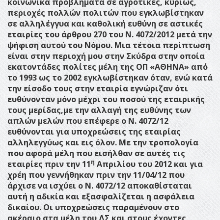
κοινωνικά προβλήματα σε αγροτικές, κυρίως,
περιοχές πολλών πολιτών που εγκλωβίστηκαν
σε αλληλέγγυα και καθολική ευθύνη σε αστικές
εταιρίες του άρθρου 270 του Ν. 4072/2012 μετά την
ψήφιση αυτού του Νόμου. Μια τέτοια περίπτωση
είναι στην περιοχή μου στην Σκύδρα στην οποία
εκατοντάδες πολίτες μέλη της ΟΠ «ΑΘΗΝΑ» από
το 1993 ως το 2002 εγκλωβίστηκαν όταν, ενώ κατά
την είσοδο τους στην εταιρία εγνώριζαν ότι
ευθύνονταν μόνο μέχρι του ποσού της εταιρικής
τους μερίδας,με την αλλαγή της ευθύνης των
απλών μελών που επέφερε ο Ν. 4072/12
ευθύνονται για υποχρεώσεις της εταιρίας
αλληλεγγύως και εις όλον. Με την τροπολογία
που αφορά μέλη που εισήλθαν σε αυτές τις
η
εταιρίες πριν την 11
Απριλίου του 2012 και για
χρέη που γεννήθηκαν πριν την 11/04/12 που
άρχισε να ισχύει ο Ν. 4072/12 αποκαθίσταται
αυτή η αδικία και εξασφαλίζεται η ασφάλεια
δικαίου. Οι υποχρεώσεις παραμένουν στο
ακέραιο στα μέλη του ΔΣ και στους έχοντες