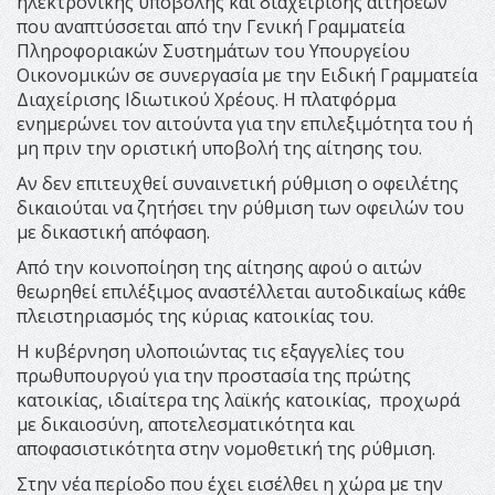
ηλεκτρονικής υποβολής και διαχείρισης αιτήσεων
που αναπτύσσεται από την Γενική Γραμματεία
Πληροφοριακών Συστημάτων του Υπουργείου
Οικονομικών σε συνεργασία με την Ειδική Γραμματεία
Διαχείρισης Ιδιωτικού Χρέους. Η πλατφόρμα
ενημερώνει τον αιτούντα για την επιλεξιμότητα του ή
μη πριν την οριστική υποβολή της αίτησης του.
Αν δεν επιτευχθεί συναινετική ρύθμιση ο οφειλέτης
δικαιούται να ζητήσει την ρύθμιση των οφειλών του
με δικαστική απόφαση.
Από την κοινοποίηση της αίτησης αφού ο αιτών
θεωρηθεί επιλέξιμος αναστέλλεται αυτοδικαίως κάθε
πλειστηριασμός της κύριας κατοικίας του.
Η κυβέρνηση υλοποιώντας τις εξαγγελίες του
πρωθυπουργού για την προστασία της πρώτης
κατοικίας, ιδιαίτερα της λαϊκής κατοικίας, προχωρά
με δικαιοσύνη, αποτελεσματικότητα και
αποφασιστικότητα στην νομοθετική της ρύθμιση.
Στην νέα περίοδο που έχει εισέλθει η χώρα με την