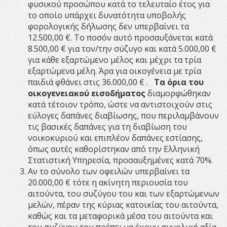
φυσικού προσώπου κατά το τελευταίο έτος για
το οποίο υπάρχει δυνατότητα υποβολής
φορολογικής δήλωσης δεν υπερβαίνει τα
12.500,00 €. Το ποσόν αυτό προσαυξάνεται κατά
8.500,00 € για τον/την σύζυγο και κατά 5.000,00 €
για κάθε εξαρτώμενο μέλος και μέχρι τα τρία
εξαρτώμενα μέλη. Άρα για οικογένεια με τρία
παιδιά φθάνει στις 36.000,00 € .
Τα όρια του
οικογενειακού εισοδήματος
διαμορφώθηκαν
κατά τέτοιον τρόπο, ώστε να αντιστοιχούν στις
εύλογες δαπάνες διαβίωσης, που περιλαμβάνουν
τις βασικές δαπάνες για τη διαβίωση του
νοικοκυριού και επιπλέον δαπάνες εστίασης,
όπως αυτές καθορίστηκαν από την Ελληνική
Στατιστική Υπηρεσία, προσαυξημένες κατά 70%.
Αν το σύνολο των οφειλών υπερβαίνει τα
20.000,00 € τότε η ακίνητη περιουσία του
αιτούντα, του συζύγου του και των εξαρτώμενων
μελών, πέραν της κύριας κατοικίας του αιτούντα,
καθώς και τα μεταφορικά μέσα του αιτούντα και