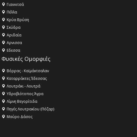
Γιαννιτσά
Πέλλα
Κρύα Βρύση
Σκύδρα
Αριδαία
Aρνισσα
Eδεσσα
Φυσικές Ομορφιές
Βόρρας - Καϊμάκτσαλαν
Καταρράκτες Έδεσσας
Λουτράκι - Λουτρά
Υδροβιότοπος Άγρα
Λίμνη Βεγορίτιδα
Πηγές Λουτρακίου (Πόζαρ)
Μαύρο Δάσος