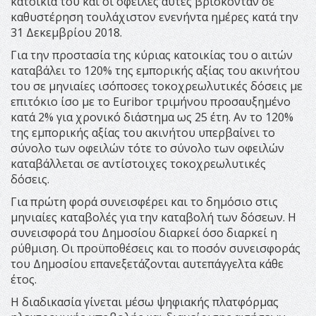
κατοικία του και οι οφειλές αυτές βρίσκονταν σε
καθυστέρηση τουλάχιστον ενενήντα ημέρες κατά την
31 Δεκεμβρίου 2018.
Για την προστασία της κύριας κατοικίας του ο αιτών
καταβάλει το 120% της εμπορικής αξίας του ακινήτου
του σε μηνιαίες ισόποσες τοκοχρεωλυτικές δόσεις με
επιτόκιο ίσο με το Euribor τριμήνου προσαυξημένο
κατά 2% για χρονικό διάστημα ως 25 έτη. Αν το 120%
της εμπορικής αξίας του ακινήτου υπερβαίνει το
σύνολο των οφειλών τότε το σύνολο των οφειλών
καταβάλλεται σε αντίστοιχες τοκοχρεωλυτικές
δόσεις.
Για πρώτη φορά συνεισφέρει και το δημόσιο στις
μηνιαίες καταβολές για την καταβολή των δόσεων. Η
συνεισφορά του Δημοσίου διαρκεί όσο διαρκεί η
ρύθμιση. Οι προϋποθέσεις και το ποσόν συνεισφοράς
του Δημοσίου επανεξετάζονται αυτεπάγγελτα κάθε
έτος.
Η διαδικασία γίνεται μέσω ψηφιακής πλατφόρμας