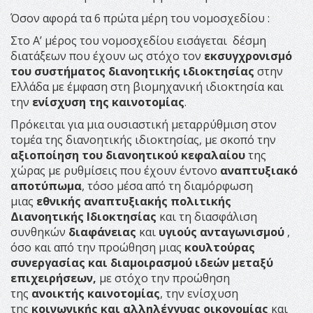
Όσον αφορά τα 6 πρώτα μέρη του νομοσχεδίου :
Στο Α’ μέρος του νομοσχεδίου εισάγεται δέσμη
διατάξεων που έχουν ως στόχο τον
εκσυγχρονισμό
του συστήματος διανοητικής ιδιοκτησίας
στην
Ελλάδα με έμφαση στη βιομηχανική ιδιοκτησία και
την
ενίσχυση της καινοτομίας
.
Πρόκειται για μια ουσιαστική μεταρρύθμιση στον
τομέα της διανοητικής ιδιοκτησίας, με σκοπό την
αξιοποίηση του διανοητικού κεφαλαίου
της
χώρας με ρυθμίσεις που έχουν έντονο
αναπτυξιακό
αποτύπωμα
, τόσο μέσα από τη διαμόρφωση
μιας
εθνικής αναπτυξιακής πολιτικής
Διανοητικής Ιδιοκτησίας
και τη διασφάλιση
συνθηκών
διαφάνειας
και
υγιούς ανταγωνισμού
,
όσο και από την προώθηση μιας
κουλτούρας
συνεργασίας και διαμοιρασμού ιδεών
μεταξύ
επιχειρήσεων,
με στόχο την προώθηση
της
ανοικτής καινοτομίας
, την ενίσχυση
της
κοινωνικής και αλληλέγγυας οικονομίας
και