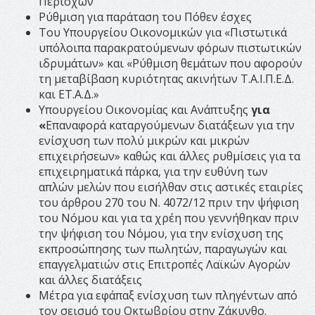
Περιοχών
Ρύθμιση για παράταση του Πόθεν έσχες
Του Υπουργείου Οικονομικών για «Πιστωτικά
υπόλοιπα παρακρατούμενων φόρων πιστωτικών
ιδρυμάτων» και «Ρύθμιση θεμάτων που αφορούν
τη μεταβίβαση κυριότητας ακινήτων Τ.Α.Ι.Π.Ε.Δ.
και ΕΤ.Α.Δ.»
Υπουργείου Οικονομίας και Ανάπτυξης
για
«
Επαναφορά καταργούμενων διατάξεων για την
ενίσχυση των πολύ μικρών και μικρών
επιχειρήσεων» καθώς και άλλες ρυθμίσεις για τα
επιχειρηματικά πάρκα, για την ευθύνη των
απλών μελών που εισήλθαν στις αστικές εταιρίες
του άρθρου 270 του Ν. 4072/12 πριν την ψήφιση
του Νόμου και για τα χρέη που γεννήθηκαν πριν
την ψήφιση του Νόμου, για την ενίσχυση της
εκπροσώπησης των πωλητών, παραγωγών και
επαγγελματιών στις Επιτροπές Λαϊκών Αγορών
και άλλες διατάξεις
Μέτρα για εφάπαξ ενίσχυση των πληγέντων από
τον σεισμό του Οκτωβρίου στην Ζάκυνθο.