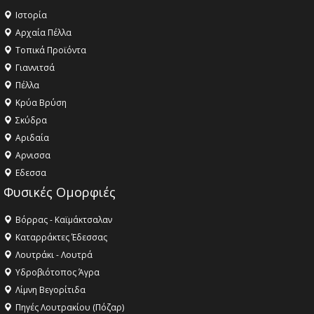
Ιστορία
Αρχαία Πέλλα
Τοπικά Προϊόντα
Γιαννιτσά
Πέλλα
Κρύα Βρύση
Σκύδρα
Αριδαία
Aρνισσα
Eδεσσα
Φυσικές Ομορφιές
Βόρρας - Καϊμάκτσαλαν
Καταρράκτες Έδεσσας
Λουτράκι - Λουτρά
Υδροβιότοπος Άγρα
Λίμνη Βεγορίτιδα
Πηγές Λουτρακίου (Πόζαρ)