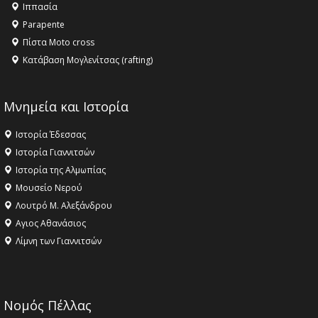
Ιππασία
ΣΤΗΝ ΕΔΕΣΣΑ
Parapente
Πίστα Moto cross
Κατάβαση Μογλενίτσας (rafting)
Μνημεία και Ιστορία
Ιστορία Έδεσσας
Ιστορία Γιαννιτσών
Ιστορία της Αλμωπίας
Μουσείο Νερού
Λουτρό Μ. Αλεξάνδρου
Αγιος Αθανάσιος
Λίμνη των Γιαννιτσών
Νομός Πέλλας