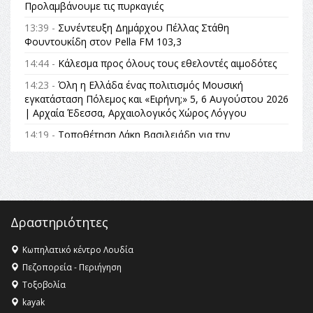
Προλαμβάνουμε τις πυρκαγιές
13:39 -
Συνέντευξη Δημάρχου Πέλλας Στάθη
Φουντουκίδη στον Pella FM 103,3
14:44 -
Κάλεσμα προς όλους τους εθελοντές αιμοδότες
14:23 -
Όλη η Ελλάδα ένας πολιτισμός Μουσική
εγκατάσταση Πόλεμος και «Ειρήνη;» 5, 6 Αυγούστου 2026
| Αρχαία Έδεσσα, Αρχαιολογικός Χώρος Λόγγου
14:19 -
Τοποθέτηση Λάκη Βασιλειάδη για την
Αναθεώρηση του Συντάγματος: «Σε τέτοιες κορυφαίες
θεσμικές διαδικασίες υπάρχει μόνο η ευθύνη απέναντι
στις επόμενες γενιές»
16:35 -
Το πρόγραμμα του ΠΑΟΚ στον δεύτερο γύρο του
Champions League!
Δραστηριότητες
16:27 -
Όλυμπος: Εντάχθηκε στον Κατάλογο Παγκόσμιας
Κληρονομιάς της UNESCO – Ομόφωνη η απόφαση Ο
Κωπηλατικό κέντρο Λουδία
Όλυμπος αναγνωρίστηκε ως φυσικό και πολιτιστικό
Πεζοπορεία - Περιήγηση
αγαθό εξέχουσας οικουμενικής αξίας για την
Τοξοβολία
ανθρωπότητα
kayak
16:18 -
ΕΝΟΡΙΑΚΕΣ ΚΑΛΟΚΑΙΡΙΝΕΣ ΔΡΑΣΕΙΣ ΓΙΑ ΠΑΙΔΙΑ