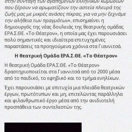
στην συνταγή των αγαπημένων ελληνικών κωμωδιών
που ξέρουν να αρωματίζουν την αστεία πλευρά της
ζωής μας με μικρές ανάσες πίκρας, για να μην ξεχνάμε
την αλήθεια των πραγμάτων
», επισημαίνει η
δημιουργός της νέας δουλειάς της θεατρικής ομάδας
ΕΡΑ.Σ.ΘΕ. «Το Θέατρον», η οποία μας έχει παρουσιάσει
πολύ σημαντικές και ιδιαίτερα επιτυχημένες
παραστάσεις τα προηγούμενα χρόνια στα Γιαννιτσά.
Η θεατρική Ομάδα ΕΡΑ.Σ.ΘΕ. «Το Θέατρον»
Η θεατρική Ομάδα ΕΡΑ.Σ.ΘΕ. «Το Θέατρον»
δραστηριοποιείται στα Γιαννιτσά από το 2000 μέσα
από το παιδικό, το εφηβικό και το τμήμα ενηλίκων.
Έχει παρουσιάσει με επιτυχία μια πλειάδα θεατρικών
έργων, πρωτότυπων και μη, επιτελώντας παράλληλα
και φιλανθρωπικό έργο μέσα από την ανιδιοτελή
προσπάθεια των συντελεστών της.