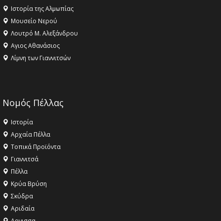
Ιστορία της Αλμωπίας
Μουσείο Νερού
Λουτρό Μ. Αλεξάνδρου
Αγιος Αθανάσιος
Λίμνη των Γιαννιτσών
Νομός Πέλλας
Ιστορία
Αρχαία Πέλλα
Τοπικά Προϊόντα
Γιαννιτσά
Πέλλα
Κρύα Βρύση
Σκύδρα
Αριδαία
Aρνισσα