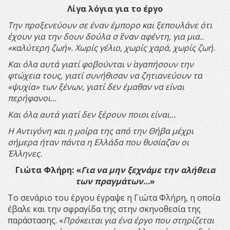
Λίγα λόγια για το έργο
Την προξενεύουν σε έναν έμπορο και ξεπουλάνε ότι
έχουν για την δουν δούλα σ΄ έναν αφέντη, για μια..
«καλύτερη ζωή». Χωρίς γέλιο, χωρίς χαρά, χωρίς ζωή.
Και όλα αυτά γιατί φοβούνται ν΄ αγαπήσουν την
φτώχεια τους, γιατί συνήθισαν να ζητιανεύουν τα
«ψυχία» των ξένων, γιατί δεν έμαθαν να είναι
περήφανοι...
Και όλα αυτά γιατί δεν ξέρουν ποιοι είναι…
Η Αντιγόνη και η μοίρα της από την Θήβα μέχρι
σήμερα ήταν πάντα η Ελλάδα που θυσίαζαν οι
Έλληνες.
Γιώτα Φλήρη: «
Για να μην ξεχνάμε την αλήθεια
των πραγμάτων
…»
Το σενάριο του έργου έγραψε η Γιώτα Φλήρη, η οποία
έβαλε και την σφραγίδα της στην σκηνοθεσία της
παράστασης. «
Πρόκειται για ένα έργο που στηρίζεται