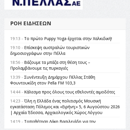
ΡΟΉ ΕΙΔΉΣΕΩΝ
19:13 -
Το πρώτο Puppy Yoga έρχεται στην Χαλκιδική!
19:10 -
Επίσκεψη αυστραλών τουριστικών
δημοσιογράφων στην Πέλλα
18:56 -
Βάζουμε τα μπάζα στη θέση τους –
Προλαμβάνουμε τις πυρκαγιές
13:39 -
Συνέντευξη Δημάρχου Πέλλας Στάθη
Φουντουκίδη στον Pella FM 103,3
14:44 -
Κάλεσμα προς όλους τους εθελοντές αιμοδότες
14:23 -
Όλη η Ελλάδα ένας πολιτισμός Μουσική
εγκατάσταση Πόλεμος και «Ειρήνη;» 5, 6 Αυγούστου 2026
| Αρχαία Έδεσσα, Αρχαιολογικός Χώρος Λόγγου
14:19 -
Τοποθέτηση Λάκη Βασιλειάδη για την
Αναθεώρηση του Συντάγματος: «Σε τέτοιες κορυφαίες