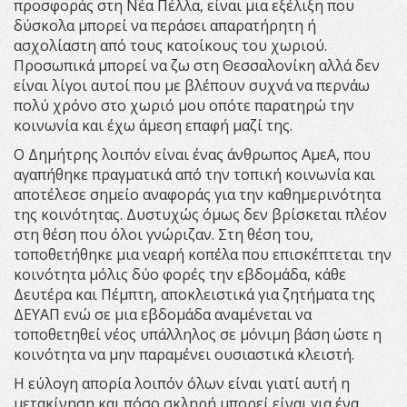
προσφοράς στη Νέα Πέλλα, είναι μια εξέλιξη που
δύσκολα μπορεί να περάσει απαρατήρητη ή
ασχολίαστη από τους κατοίκους του χωριού.
Προσωπικά μπορεί να ζω στη Θεσσαλονίκη αλλά δεν
είναι λίγοι αυτοί που με βλέπουν συχνά να περνάω
πολύ χρόνο στο χωριό μου οπότε παρατηρώ την
κοινωνία και έχω άμεση επαφή μαζί της.
Ο Δημήτρης λοιπόν είναι ένας άνθρωπος ΑμεΑ, που
αγαπήθηκε πραγματικά από την τοπική κοινωνία και
αποτέλεσε σημείο αναφοράς για την καθημερινότητα
της κοινότητας. Δυστυχώς όμως δεν βρίσκεται πλέον
στη θέση που όλοι γνώριζαν. Στη θέση του,
τοποθετήθηκε μια νεαρή κοπέλα που επισκέπτεται την
κοινότητα μόλις δύο φορές την εβδομάδα, κάθε
Δευτέρα και Πέμπτη, αποκλειστικά για ζητήματα της
ΔΕΥΑΠ ενώ σε μια εβδομάδα αναμένεται να
τοποθετηθεί νέος υπάλληλος σε μόνιμη βάση ώστε η
κοινότητα να μην παραμένει ουσιαστικά κλειστή.
Η εύλογη απορία λοιπόν όλων είναι γιατί αυτή η
μετακίνηση και πόσο σκληρή μπορεί είναι για ένα