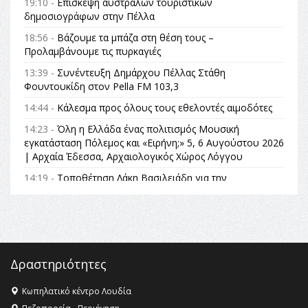
19:10 -
Επίσκεψη αυστραλών τουριστικών
δημοσιογράφων στην Πέλλα
18:56 -
Βάζουμε τα μπάζα στη θέση τους –
Προλαμβάνουμε τις πυρκαγιές
13:39 -
Συνέντευξη Δημάρχου Πέλλας Στάθη
Φουντουκίδη στον Pella FM 103,3
14:44 -
Κάλεσμα προς όλους τους εθελοντές αιμοδότες
14:23 -
Όλη η Ελλάδα ένας πολιτισμός Μουσική
εγκατάσταση Πόλεμος και «Ειρήνη;» 5, 6 Αυγούστου 2026
| Αρχαία Έδεσσα, Αρχαιολογικός Χώρος Λόγγου
14:19 -
Τοποθέτηση Λάκη Βασιλειάδη για την
Αναθεώρηση του Συντάγματος: «Σε τέτοιες κορυφαίες
θεσμικές διαδικασίες υπάρχει μόνο η ευθύνη απέναντι
στις επόμενες γενιές»
16:35 -
Το πρόγραμμα του ΠΑΟΚ στον δεύτερο γύρο του
Champions League!
Δραστηριότητες
16:27 -
Όλυμπος: Εντάχθηκε στον Κατάλογο Παγκόσμιας
Κληρονομιάς της UNESCO – Ομόφωνη η απόφαση Ο
Κωπηλατικό κέντρο Λουδία
Όλυμπος αναγνωρίστηκε ως φυσικό και πολιτιστικό