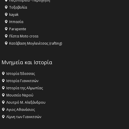
Πεζοπορεία - Περιήγηση
αγαθό εξέχουσας οικουμενικής αξίας για την
Τοξοβολία
ανθρωπότητα
kayak
16:18 -
ΕΝΟΡΙΑΚΕΣ ΚΑΛΟΚΑΙΡΙΝΕΣ ΔΡΑΣΕΙΣ ΓΙΑ ΠΑΙΔΙΑ
Ιππασία
ΣΤΗΝ ΕΔΕΣΣΑ
Parapente
Πίστα Moto cross
Κατάβαση Μογλενίτσας (rafting)
Μνημεία και Ιστορία
Ιστορία Έδεσσας
Ιστορία Γιαννιτσών
Ιστορία της Αλμωπίας
Μουσείο Νερού
Λουτρό Μ. Αλεξάνδρου
Αγιος Αθανάσιος
Λίμνη των Γιαννιτσών