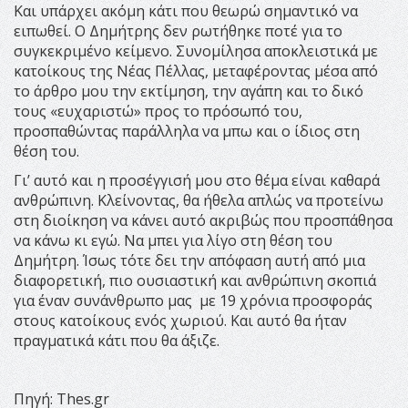
Και υπάρχει ακόμη κάτι που θεωρώ σημαντικό να
ειπωθεί. Ο Δημήτρης δεν ρωτήθηκε ποτέ για το
συγκεκριμένο κείμενο. Συνομίλησα αποκλειστικά με
κατοίκους της Νέας Πέλλας, μεταφέροντας μέσα από
το άρθρο μου την εκτίμηση, την αγάπη και το δικό
τους «ευχαριστώ» προς το πρόσωπό του,
προσπαθώντας παράλληλα να μπω και ο ίδιος στη
θέση του.
Γι’ αυτό και η προσέγγισή μου στο θέμα είναι καθαρά
ανθρώπινη. Κλείνοντας, θα ήθελα απλώς να προτείνω
στη διοίκηση να κάνει αυτό ακριβώς που προσπάθησα
να κάνω κι εγώ. Να μπει για λίγο στη θέση του
Δημήτρη. Ίσως τότε δει την απόφαση αυτή από μια
διαφορετική, πιο ουσιαστική και ανθρώπινη σκοπιά
για έναν συνάνθρωπο μας με 19 χρόνια προσφοράς
στους κατοίκους ενός χωριού. Και αυτό θα ήταν
πραγματικά κάτι που θα άξιζε.
Πηγή: Τhes.gr