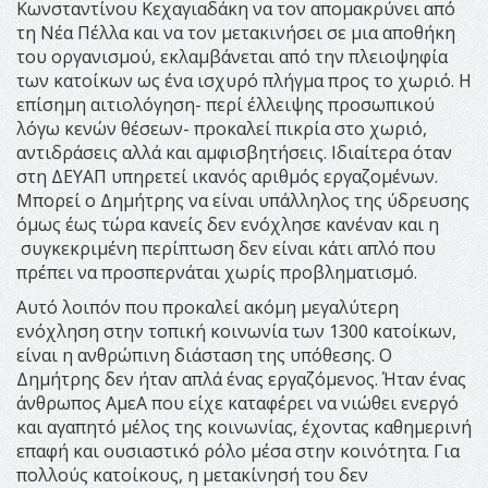
Kωνσταντίνου Κεχαγιαδάκη να τον απομακρύνει από
τη Νέα Πέλλα και να τον μετακινήσει σε μια αποθήκη
του οργανισμού, εκλαμβάνεται από την πλειοψηφία
των κατοίκων ως ένα ισχυρό πλήγμα προς το χωριό. Η
επίσημη αιτιολόγηση- περί έλλειψης προσωπικού
λόγω κενών θέσεων- προκαλεί πικρία στο χωριό,
αντιδράσεις αλλά και αμφισβητήσεις. Ιδιαίτερα όταν
στη ΔΕΥΑΠ υπηρετεί ικανός αριθμός εργαζομένων.
Μπορεί ο Δημήτρης να είναι υπάλληλος της ύδρευσης
όμως έως τώρα κανείς δεν ενόχλησε κανέναν και η
συγκεκριμένη περίπτωση δεν είναι κάτι απλό που
πρέπει να προσπερνάται χωρίς προβληματισμό.
Αυτό λοιπόν που προκαλεί ακόμη μεγαλύτερη
ενόχληση στην τοπική κοινωνία των 1300 κατοίκων,
είναι η ανθρώπινη διάσταση της υπόθεσης. Ο
Δημήτρης δεν ήταν απλά ένας εργαζόμενος. Ήταν ένας
άνθρωπος ΑμεΑ που είχε καταφέρει να νιώθει ενεργό
και αγαπητό μέλος της κοινωνίας, έχοντας καθημερινή
επαφή και ουσιαστικό ρόλο μέσα στην κοινότητα. Για
πολλούς κατοίκους, η μετακίνησή του δεν