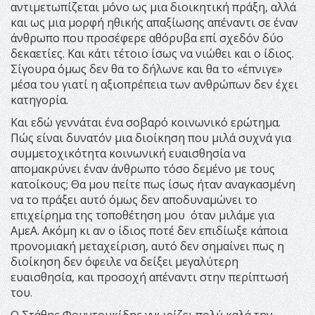
αντιμετωπίζεται μόνο ως μια διοικητική πράξη, αλλά
και ως μια μορφή ηθικής απαξίωσης απέναντι σε έναν
άνθρωπο που προσέφερε αθόρυβα επί σχεδόν δύο
δεκαετίες. Και κάτι τέτοιο ίσως να νιώθει και ο ίδιος.
Σίγουρα όμως δεν θα το δήλωνε και θα το «έπνιγε»
μέσα του γιατί η αξιοπρέπεια των ανθρώπων δεν έχει
κατηγορία.
Και εδώ γεννάται ένα σοβαρό κοινωνικό ερώτημα.
Πώς είναι δυνατόν μια διοίκηση που μιλά συχνά για
συμμετοχικότητα κοινωνική ευαισθησία να
απομακρύνει έναν άνθρωπο τόσο δεμένο με τους
κατοίκους; Θα μου πείτε πως ίσως ήταν αναγκασμένη
να το πράξει αυτό όμως δεν αποδυναμώνει το
επιχείρημα της τοποθέτηση μου όταν μιλάμε για
ΑμεΑ. Ακόμη κι αν ο ίδιος ποτέ δεν επιδίωξε κάποια
προνομιακή μεταχείριση, αυτό δεν σημαίνει πως η
διοίκηση δεν όφειλε να δείξει μεγαλύτερη
ευαισθησία, και προσοχή απέναντι στην περίπτωσή
του.