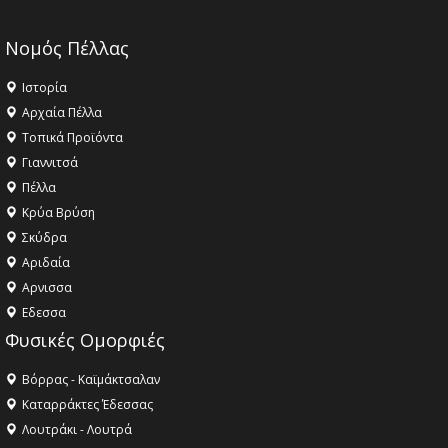
Νομός Πέλλας
Ιστορία
Αρχαία Πέλλα
Τοπικά Προϊόντα
Γιαννιτσά
Πέλλα
Κρύα Βρύση
Σκύδρα
Αριδαία
Aρνισσα
Eδεσσα
Φυσικές Ομορφιές
Βόρρας - Καϊμάκτσαλαν
Καταρράκτες Έδεσσας
Λουτράκι - Λουτρά