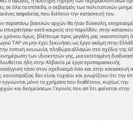
λθει ο αγωγός, η αυστηρή τήρηση των περιβαλλοντικών όρ
ες σε όλα τα επίπεδα, ο σεβασμός των πολιτιστικών μνημ
ανόνες ασφαλείας που διέπουν την κατασκευή του.
των παραπάνω βασικών αρχών θα ήταν δύσκολη, επηρεασμέ
ου επικράτησαν κατά καιρούς στο παρελθόν, στην κατασκε
υ χρόνου όμως, βλέπουμε προς μεγάλη μας ικανοποίηση ό
ωγού TAP να μην έχει ξεκινήσει ως έργο ακόμη στην Ελλάδ
την τοπική κοινωνία, πληθώρα αλλαγών στο σχέδιο της ό
, ενημέρωση των ιδιοκτητών γης, μια εκτεταμένη διαδικασ
λουθείται ήδη στην Αλβανία με έργα προπαρασκευής
ροσέγγιση τόσο στον σχεδιασμό όσο και στην κατασκευή 
 κοινοπραξίας δεν είναι τυχαίοι και γνωρίζουν ότι την επ
ν εγγυώνται μόνο τα χρήματα που διαθέτουν, κυρίως την
ρχών και δεσμεύσεων. Γεγονός που απ΄ ότι φαίνεται στην