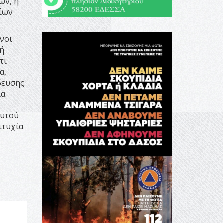
ων, η
είων
νοι
υή
τι
α,
δευσης
ία
αυτού
ιτυχία