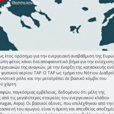
ως έτος ορόσημο για την ενεργειακή αναβάθμιση της Ευρώ
ώπη φέτος κάνει ένα αποφασιστικό βήμα για την ενίσχυση
ργειακών της αναγκών, με την έναρξη της κατασκευής εν
ύ φυσικού αερίου TAP. Ο TAP ως τμήμα του Νότιου Διαδρ
νιστικό ρόλο και την μετατρέπει σε βασικό κόμβο του
ύ χάρτη.
αφών, παγκόσμιας εμβέλειας, δεδομένου ότι μέλη της
ς από τις μεγαλύτερες εταιρείες του ενεργειακού κλάδου
Enagas, Axpo). Οι βασικοί άξονες, που επιλέχθηκαν από την
τασκευή του αγωγού, είναι η άμεση και απευθείας αποζημ