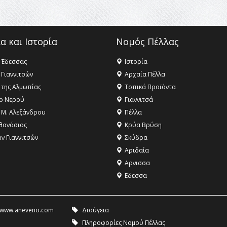
α και Ιστορία
Νομός Πέλλας
 Έδεσσας
Ιστορία
 Γιαννιτσών
Αρχαία Πέλλα
 της Αλμωπίας
Τοπικά Προϊόντα
ο Νερού
Γιαννιτσά
 Μ. Αλεξάνδρου
Πέλλα
θανάσιος
Κρύα Βρύση
ων Γιαννιτσών
Σκύδρα
Αριδαία
Aρνισσα
Eδεσσα
www.aneveno.com
Διαύγεια
Πληροφορίες Νομού Πέλλας