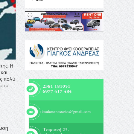
πης. H
 και
ός πολύ
όμου
ίωση