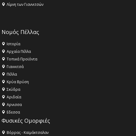
Λίμνη των Γιαννιτσών
Νομός Πέλλας
Ιστορία
Αρχαία Πέλλα
Τοπικά Προϊόντα
Γιαννιτσά
Πέλλα
Κρύα Βρύση
Σκύδρα
Αριδαία
Aρνισσα
Eδεσσα
Φυσικές Ομορφιές
Βόρρας - Καϊμάκτσαλαν