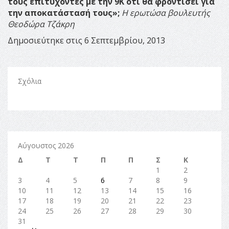
τους επιτυχόντες με την 9Κ ότι θα φροντίσει για
την αποκατάστασή τους»;
Η ερωτώσα βουλευτής
Θεοδώρα Τζάκρη
Δημοσιεύτηκε στις 6 Σεπτεμβρίου, 2013
Σχόλια
Αύγουστος 2026
Δ
Τ
Τ
Π
Π
Σ
Κ
1
2
3
4
5
6
7
8
9
10
11
12
13
14
15
16
17
18
19
20
21
22
23
24
25
26
27
28
29
30
31