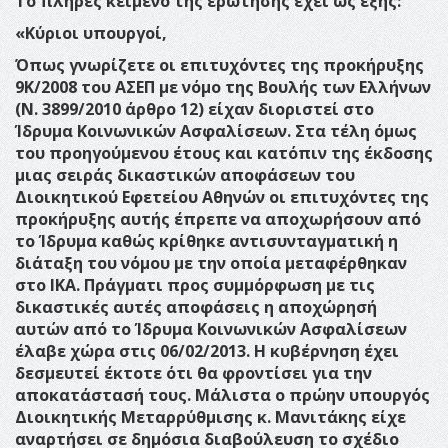
Το πλήρες κείμενο της ερώτησης έχει ως εξής:
«Κύριοι υπουργοί,
Όπως γνωρίζετε οι επιτυχόντες της προκήρυξης
9Κ/2008 του ΑΣΕΠ με νόμο της Βουλής των Ελλήνων
(Ν. 3899/2010 άρθρο 12) είχαν διοριστεί στο
Ίδρυμα Κοινωνικών Ασφαλίσεων. Στα τέλη όμως
του προηγούμενου έτους και κατόπιν της έκδοσης
μιας σειράς δικαστικών αποφάσεων του
Διοικητικού Εφετείου Αθηνών οι επιτυχόντες της
προκήρυξης αυτής έπρεπε να αποχωρήσουν από
το Ίδρυμα καθώς κρίθηκε αντισυνταγματική η
διάταξη του νόμου με την οποία μεταφέρθηκαν
στο ΙΚΑ. Πράγματι προς συμμόρφωση με τις
δικαστικές αυτές αποφάσεις η αποχώρησή
αυτών από το Ίδρυμα Κοινωνικών Ασφαλίσεων
έλαβε χώρα στις 06/02/2013. Η κυβέρνηση έχει
δεσμευτεί έκτοτε ότι θα φροντίσει για την
αποκατάστασή τους. Μάλιστα ο πρώην υπουργός
Διοικητικής Μεταρρύθμισης κ. Μανιτάκης είχε
αναρτήσει σε δημόσια διαβούλευση το σχέδιο