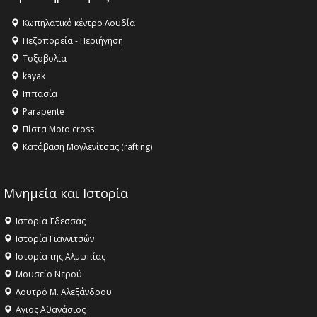
16:27 -
Όλυμπος: Εντάχθηκε στον Κατάλογο Παγκόσμιας
Κληρονομιάς της UNESCO – Ομόφωνη η απόφαση Ο
Κωπηλατικό κέντρο Λουδία
Όλυμπος αναγνωρίστηκε ως φυσικό και πολιτιστικό
Πεζοπορεία - Περιήγηση
αγαθό εξέχουσας οικουμενικής αξίας για την
Τοξοβολία
ανθρωπότητα
kayak
16:18 -
ΕΝΟΡΙΑΚΕΣ ΚΑΛΟΚΑΙΡΙΝΕΣ ΔΡΑΣΕΙΣ ΓΙΑ ΠΑΙΔΙΑ
Ιππασία
ΣΤΗΝ ΕΔΕΣΣΑ
Parapente
Πίστα Moto cross
Κατάβαση Μογλενίτσας (rafting)
Μνημεία και Ιστορία
Ιστορία Έδεσσας
Ιστορία Γιαννιτσών
Ιστορία της Αλμωπίας
Μουσείο Νερού
Λουτρό Μ. Αλεξάνδρου
Αγιος Αθανάσιος