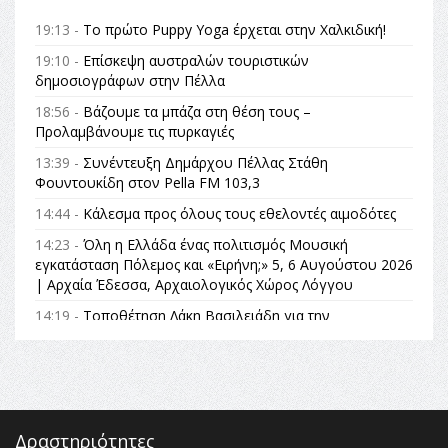
19:13 -
Το πρώτο Puppy Yoga έρχεται στην Χαλκιδική!
19:10 -
Επίσκεψη αυστραλών τουριστικών
δημοσιογράφων στην Πέλλα
18:56 -
Βάζουμε τα μπάζα στη θέση τους –
Προλαμβάνουμε τις πυρκαγιές
13:39 -
Συνέντευξη Δημάρχου Πέλλας Στάθη
Φουντουκίδη στον Pella FM 103,3
14:44 -
Κάλεσμα προς όλους τους εθελοντές αιμοδότες
14:23 -
Όλη η Ελλάδα ένας πολιτισμός Μουσική
εγκατάσταση Πόλεμος και «Ειρήνη;» 5, 6 Αυγούστου 2026
| Αρχαία Έδεσσα, Αρχαιολογικός Χώρος Λόγγου
14:19 -
Τοποθέτηση Λάκη Βασιλειάδη για την
Αναθεώρηση του Συντάγματος: «Σε τέτοιες κορυφαίες
θεσμικές διαδικασίες υπάρχει μόνο η ευθύνη απέναντι
στις επόμενες γενιές»
16:35 -
Το πρόγραμμα του ΠΑΟΚ στον δεύτερο γύρο του
Champions League!
Δραστηριότητες