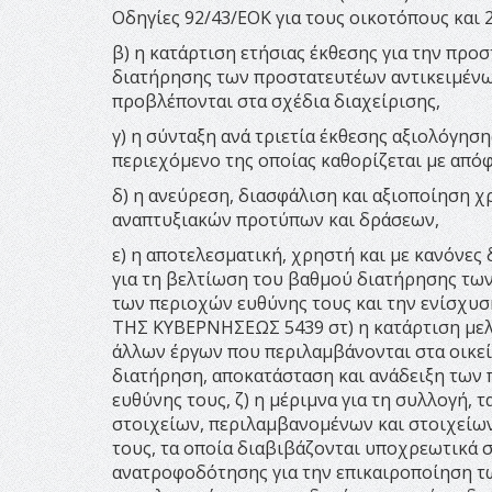
Οδηγίες 92/43/ΕΟΚ για τους οικοτόπους και 2
β) η κατάρτιση ετήσιας έκθεσης για την πρ
διατήρησης των προστατευτέων αντικειμένω
προβλέπονται στα σχέδια διαχείρισης,
γ) η σύνταξη ανά τριετία έκθεσης αξιολόγη
περιεχόμενο της οποίας καθορίζεται με από
δ) η ανεύρεση, διασφάλιση και αξιοποίηση
αναπτυξιακών προτύπων και δράσεων,
ε) η αποτελεσματική, χρηστή και με κανόνε
για τη βελτίωση του βαθμού διατήρησης τω
των περιοχών ευθύνης τους και την ενίσχυσ
TΗΣ ΚΥΒΕΡΝΗΣΕΩΣ 5439 στ) η κατάρτιση μελε
άλλων έργων που περιλαμβάνονται στα οικεία
διατήρηση, αποκατάσταση και ανάδειξη των
ευθύνης τους, ζ) η μέριμνα για τη συλλογή,
στοιχείων, περιλαμβανομένων και στοιχείων
τους, τα οποία διαβιβάζονται υποχρεωτικά 
ανατροφοδότησης για την επικαιροποίηση τω