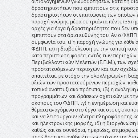
αιτιολογημένων γνωμοδοτήσεων κατά τη δια
δραστηριοτήτων που εμπίπτουν στις προστα
δραστηριοτήτων οι επιπτώσεις των οποίων επ
παροχή γνώμης μέσα σε τριάντα πέντε (35) 
αρχές για έργα ή δραστηριότητες που δεν υ
εμπίπτουν στα όρια ευθύνης του. Αν ο ΦΔΠΠ
συμφωνία του, ι) η παροχή γνώμης για κάθε 
ΦΔΠΠ, ια) η διαβούλευση με την τοπική κοι
κατά περίπτωση φορέα, εντός των περιοχών 
Περιβαλλοντικών Μελετών (Ε.Π.Μ.), των σχ
προστατευόμενων περιοχών και των σχεδίων
απαιτείται, με στόχο την ολοκληρωμένη διαχ
αξιών των προστατευόμενων περιοχών, καθώ
τοπικά αναπτυξιακά πρότυπα, ιβ) η ανάληψη
προγραμμάτων και δράσεων σχετικών με την
σκοπούς του ΦΔΠΠ, ιγ) η ενημέρωση και ευ
θέματα αναγόμενα στο έργο και στους σκοπο
και να λειτουργούν κέντρα πληροφόρησης κ
και ηλεκτρονικής μορφής, ιδ) η διοργάνωση
καθώς και σε συνέδρια, ημερίδες, επιμορφωτ
προώθηση και ανάδειξη των στόχων της δια