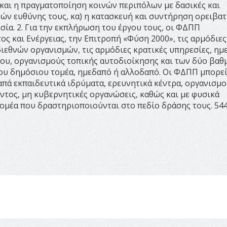
 και η πραγματοποίηση κοινών περιπόλων με δασικές και
χών ευθύνης τους, κα) η κατασκευή και συντήρηση ορειβα
ία. 2. Για την εκπλήρωση του έργου τους, οι ΦΔΠΠ
ς και Ενέργειας, την Επιτροπή «Φύση 2000», τις αρμόδιες
ιεθνών οργανισμών, τις αρμόδιες κρατικές υπηρεσίες, ημ
ου, οργανισμούς τοπικής αυτοδιοίκησης και των δύο βαθ
ου δημόσιου τομέα, ημεδαπό ή αλλοδαπό. Οι ΦΔΠΠ μπορεί
απά εκπαιδευτικά ιδρύματα, ερευνητικά κέντρα, οργανισμο
ντος, μη κυβερνητικές οργανώσεις, καθώς και με φυσικά
ομέα που δραστηριοποιούνται στο πεδίο δράσης τους. 54