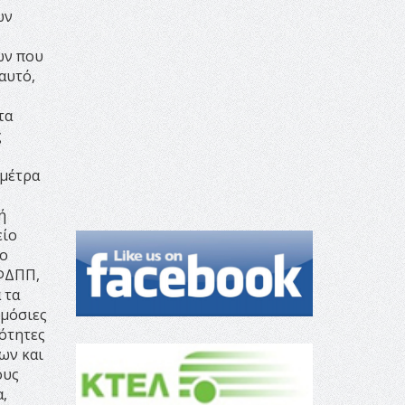
ων
ων που
αυτό,
τα
ς
 μέτρα
ή
είο
το
 ΦΔΠΠ,
 τα
ημόσιες
ότητες
ων και
ους
,