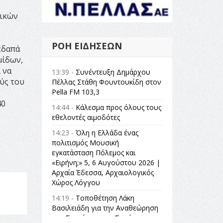
τικών
ΡΟΉ ΕΙΔΉΣΕΩΝ
εδαπά
μίδων,
 να
13:39 -
Συνέντευξη Δημάρχου
ύς του
Πέλλας Στάθη Φουντουκίδη στον
Pella FM 103,3
40
14:44 -
Κάλεσμα προς όλους τους
εθελοντές αιμοδότες
14:23 -
Όλη η Ελλάδα ένας
πολιτισμός Μουσική
εγκατάσταση Πόλεμος και
«Ειρήνη;» 5, 6 Αυγούστου 2026 |
Αρχαία Έδεσσα, Αρχαιολογικός
Χώρος Λόγγου
14:19 -
Τοποθέτηση Λάκη
Βασιλειάδη για την Αναθεώρηση
του Συντάγματος: «Σε τέτοιες