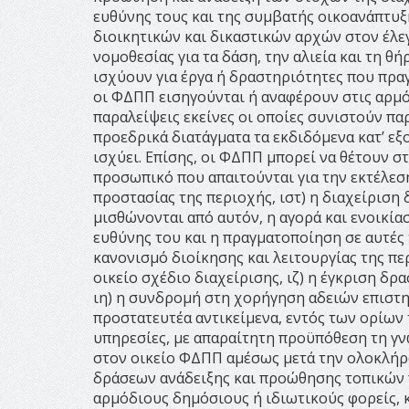
ευθύνης τους και της συμβατής οικοανάπτυξ
διοικητικών και δικαστικών αρχών στον έλε
νομοθεσίας για τα δάση, την αλιεία και τη 
ισχύουν για έργα ή δραστηριότητες που πραγ
οι ΦΔΠΠ εισηγούνται ή αναφέρουν στις αρμόδι
παραλείψεις εκείνες οι οποίες συνιστούν π
προεδρικά διατάγματα τα εκδιδόμενα κατ’ εξο
ισχύει. Επίσης, οι ΦΔΠΠ μπορεί να θέτουν σ
προσωπικό που απαιτούνται για την εκτέλεσ
προστασίας της περιοχής, ιστ) η διαχείρι
μισθώνονται από αυτόν, η αγορά και ενοικί
ευθύνης του και η πραγματοποίηση σε αυτέ
κανονισμό διοίκησης και λειτουργίας της πε
οικείο σχέδιο διαχείρισης, ιζ) η έγκριση δ
ιη) η συνδρομή στη χορήγηση αδειών επιστη
προστατευτέα αντικείμενα, εντός των ορίων 
υπηρεσίες, με απαραίτητη προϋπόθεση τη γ
στον οικείο ΦΔΠΠ αμέσως μετά την ολοκλήρ
δράσεων ανάδειξης και προώθησης τοπικών 
αρμόδιους δημόσιους ή ιδιωτικούς φορείς, κ