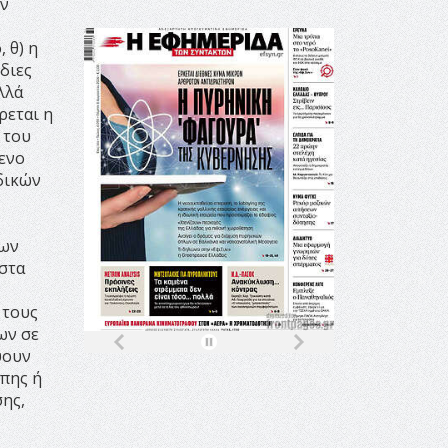
ων
 θ) η
διες
λλά
ρεται η
 του
μενο
δικών
των
στα
 τους
ων σε
ύουν
πης ή
ης,