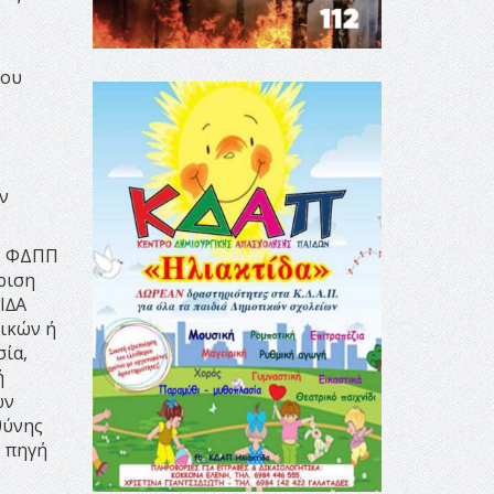
που
ν
ων ΦΔΠΠ
ριση
Ι∆Α
νικών ή
σία,
ή
ών
θύνης
ν πηγή