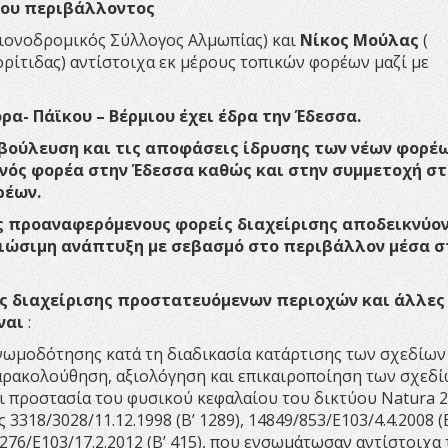
του περιβάλλοντος
Χιονοδρομικός Σύλλογος Αλμωπίας) και
Νίκος Μούλας
(
ίτιδας) αντίστοιχα εκ μέρους τοπικών φορέων μαζί με
- Πάϊκου – Βέρμιου έχει έδρα την Έδεσσα.
αβούλευση και τις αποφάσεις ίδρυσης των νέων φορέ
 ενός φορέα στην Έδεσσα καθώς και στην συμμετοχή σ
ρέων.
ς προαναφερόμενους φορείς διαχείρισης αποδεικνύο
ιώσιμη ανάπτυξη με σεβασμό στο περιβάλλον μέσα σ
είς διαχείρισης προστατευόμενων περιοχών και άλλες
ναι
:
γνωμοδότησης κατά τη διαδικασία κατάρτισης των σχεδίων
παρακολούθηση, αξιολόγηση και επικαιροποίηση των σχεδ
αι προστασία του φυσικού κεφαλαίου του δικτύου Natura 2
318/3028/11.12.1998 (Β’ 1289), 14849/853/Ε103/4.4.2008 (Β
3/276/Ε103/17.2.2012 (Β’ 415), που ενσωμάτωσαν αντίστοιχα 