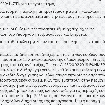
009/147/ΕΚ για τα άγρια πτηνά,
οστατευόμενη περιοχή, με προτεραιότητα στην κατάσταση
ν και στα αποτελέσματα από την εφαρμογή των δράσεων 
σης των ρυθμίσεων της προστατευόμενης περιοχής, το
φαση του Υπουργού Περιβάλλοντος και Ενέργειας,
 χρηματοδοτικών εργαλείων για την προώθηση νέων τοπικώ
ς διαφάνειας διάθεση και διαχείριση των πηγών εσόδων τ
ν προστατευτέων αντικειμένων, την ολοκληρωμένη διαχεί
η της τοπικής ανάπτυξης, Τεύχος Α’ 25/20.02.2018 ΕΦΗΜΕΡ
τών και η διεξαγωγή ερευνών, καθώς και η εκτέλεση τεχ
 σχέδια διαχείρισης και είναι απαραίτητα για την προστα
 προστατευτέων αντικειμένων που εμπίπτουν στην περιοχ
 ταξινόμηση και επεξεργασία δεδομένων και περιβαλλοντικ
 της άυλης πολιτιστικής κληρονομιάς για τις περιοχές ευ
στο Υπουργείο Περιβάλλοντος και Ενέργειας και αποτελού
ν σχεδίων διαχείρισης της παραγράφου 1, η) η παροχή