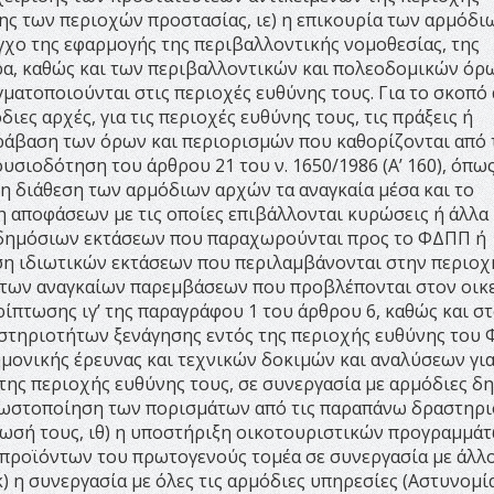
ης των περιοχών προστασίας, ιε) η επικουρία των αρμόδι
γχο της εφαρμογής της περιβαλλοντικής νομοθεσίας, της
θήρα, καθώς και των περιβαλλοντικών και πολεοδομικών όρ
ματοποιούνται στις περιοχές ευθύνης τους. Για το σκοπό 
ες αρχές, για τις περιοχές ευθύνης τους, τις πράξεις ή
αράβαση των όρων και περιορισμών που καθορίζονται από 
υσιοδότηση του άρθρου 21 του ν. 1650/1986 (Α’ 160), όπω
τη διάθεση των αρμόδιων αρχών τα αναγκαία μέσα και το
η αποφάσεων με τις οποίες επιβάλλονται κυρώσεις ή άλλα
ση δημόσιων εκτάσεων που παραχωρούνται προς το ΦΔΠΠ ή
αση ιδιωτικών εκτάσεων που περιλαμβάνονται στην περιοχ
ς των αναγκαίων παρεμβάσεων που προβλέπονται στον οικ
ρίπτωσης ιγ’ της παραγράφου 1 του άρθρου 6, καθώς και σ
ραστηριοτήτων ξενάγησης εντός της περιοχής ευθύνης του
μονικής έρευνας και τεχνικών δοκιμών και αναλύσεων για
της περιοχής ευθύνης τους, σε συνεργασία με αρμόδιες δ
νωστοποίηση των πορισμάτων από τις παραπάνω δραστηρι
ωσή τους, ιθ) η υποστήριξη οικοτουριστικών προγραμμάτ
προϊόντων του πρωτογενούς τομέα σε συνεργασία με άλλ
) η συνεργασία με όλες τις αρμόδιες υπηρεσίες (Αστυνομία