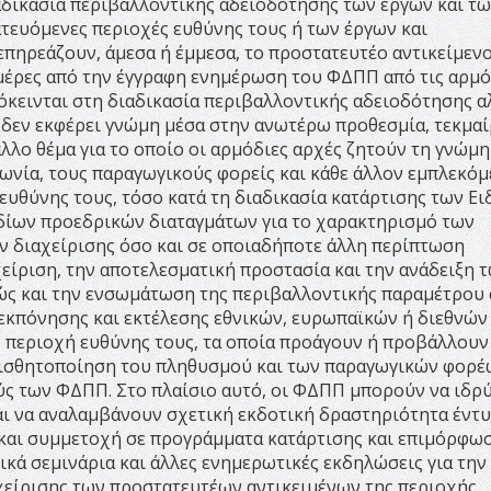
δικασία περιβαλλοντικής αδειοδότησης των έργων και τ
τευόμενες περιοχές ευθύνης τους ή των έργων και
ηρεάζουν, άμεσα ή έμμεσα, το προστατευτέο αντικείμενο,
ημέρες από την έγγραφη ενημέρωση του ΦΔΠΠ από τις αρμό
πόκεινται στη διαδικασία περιβαλλοντικής αδειοδότησης α
 δεν εκφέρει γνώμη μέσα στην ανωτέρω προθεσμία, τεκμαί
άλλο θέμα για το οποίο οι αρμόδιες αρχές ζητούν τη γνώμη
νωνία, τους παραγωγικούς φορείς και κάθε άλλον εμπλεκό
ευθύνης τους, τόσο κατά τη διαδικασία κατάρτισης των Ει
εδίων προεδρικών διαταγμάτων για το χαρακτηρισμό των
 διαχείρισης όσο και σε οποιαδήποτε άλλη περίπτωση
είριση, την αποτελεσματική προστασία και την ανάδειξη 
ς και την ενσωμάτωση της περιβαλλοντικής παραμέτρου 
 εκπόνησης και εκτέλεσης εθνικών, ευρωπαϊκών ή διεθνών
 περιοχή ευθύνης τους, τα οποία προάγουν ή προβάλλουν
αισθητοποίηση του πληθυσμού και των παραγωγικών φορέ
ύς των ΦΔΠΠ. Στο πλαίσιο αυτό, οι ΦΔΠΠ μπορούν να ιδρ
αι να αναλαμβάνουν σχετική εκδοτική δραστηριότητα έντυ
 και συμμετοχή σε προγράμματα κατάρτισης και επιμόρφωσ
ικά σεμινάρια και άλλες ενημερωτικές εκδηλώσεις για την
χείρισης των προστατευτέων αντικειμένων της περιοχής