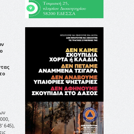
ων
το
ντας
το
ίων
000,
’ 645),
τις