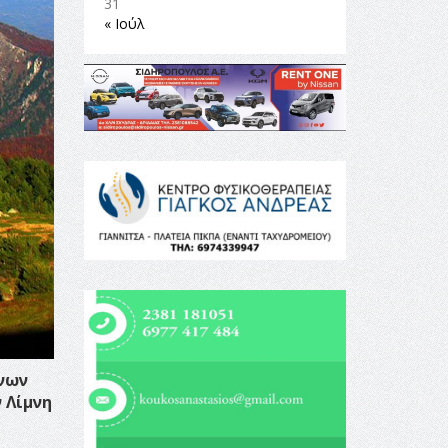
31
« Ιούλ
ενων
 Λίμνη