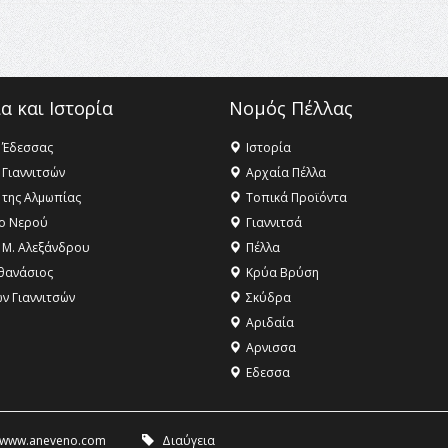
α και Ιστορία
Νομός Πέλλας
 Έδεσσας
Ιστορία
 Γιαννιτσών
Αρχαία Πέλλα
 της Αλμωπίας
Τοπικά Προϊόντα
ο Νερού
Γιαννιτσά
 Μ. Αλεξάνδρου
Πέλλα
θανάσιος
Κρύα Βρύση
ων Γιαννιτσών
Σκύδρα
Αριδαία
Aρνισσα
Eδεσσα
www.aneveno.com
Διαύγεια