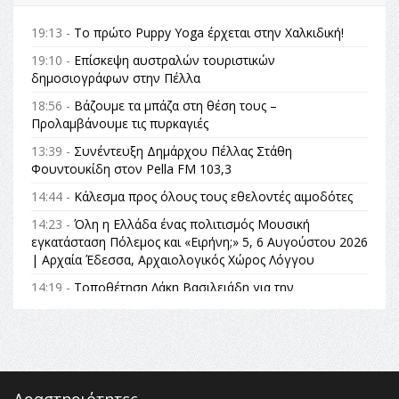
19:13 -
Το πρώτο Puppy Yoga έρχεται στην Χαλκιδική!
19:10 -
Επίσκεψη αυστραλών τουριστικών
δημοσιογράφων στην Πέλλα
18:56 -
Βάζουμε τα μπάζα στη θέση τους –
Προλαμβάνουμε τις πυρκαγιές
13:39 -
Συνέντευξη Δημάρχου Πέλλας Στάθη
Φουντουκίδη στον Pella FM 103,3
14:44 -
Κάλεσμα προς όλους τους εθελοντές αιμοδότες
14:23 -
Όλη η Ελλάδα ένας πολιτισμός Μουσική
εγκατάσταση Πόλεμος και «Ειρήνη;» 5, 6 Αυγούστου 2026
| Αρχαία Έδεσσα, Αρχαιολογικός Χώρος Λόγγου
14:19 -
Τοποθέτηση Λάκη Βασιλειάδη για την
Αναθεώρηση του Συντάγματος: «Σε τέτοιες κορυφαίες
θεσμικές διαδικασίες υπάρχει μόνο η ευθύνη απέναντι
στις επόμενες γενιές»
16:35 -
Το πρόγραμμα του ΠΑΟΚ στον δεύτερο γύρο του
Champions League!
Δραστηριότητες