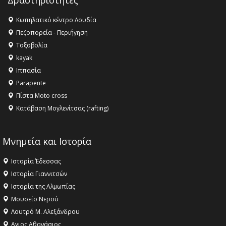
16:27 -
Όλυμπος: Εντάχθηκε στον Κατάλογο Παγκόσμιας
Κληρονομιάς της UNESCO – Ομόφωνη η απόφαση Ο
Κωπηλατικό κέντρο Λουδία
Όλυμπος αναγνωρίστηκε ως φυσικό και πολιτιστικό
Πεζοπορεία - Περιήγηση
αγαθό εξέχουσας οικουμενικής αξίας για την
Τοξοβολία
ανθρωπότητα
kayak
16:18 -
ΕΝΟΡΙΑΚΕΣ ΚΑΛΟΚΑΙΡΙΝΕΣ ΔΡΑΣΕΙΣ ΓΙΑ ΠΑΙΔΙΑ
Ιππασία
ΣΤΗΝ ΕΔΕΣΣΑ
Parapente
Πίστα Moto cross
Κατάβαση Μογλενίτσας (rafting)
Μνημεία και Ιστορία
Ιστορία Έδεσσας
Ιστορία Γιαννιτσών
Ιστορία της Αλμωπίας
Μουσείο Νερού
Λουτρό Μ. Αλεξάνδρου
Αγιος Αθανάσιος