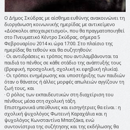
Ο Δήμος Σκύδρας με αίσθημα ευθύνης ανακοινώνει τη
διοργάνωση κοινωνικής ημερίδας με αντικείμενο
«Δύσκολοι αποχαιρετισμοί», που θα πραγματοποιηθεί
στο Πνευματικό Κέντρο Σκύδρας, σήμερα 5
Φεβρουαρίου 2014 κι ώρα 17:00. Στο πλαίσιο της
ημερίδας θα τεθούν και θα συζητηθούν:
· Οι αντιδράσεις κι τρόπος που αντιλαμβάνονται τα
παιδιά το πένθος σε κάθε στάδιο της ανάπτυξής τους
(βρεφική, προσχολική, σχολική κι εφηβική ηλικία).
· Οι τρόποι ενημέρωσης και υποστήριξης των παιδιών
όταν ο θάνατος ή άλλες μορφές απωλειών αγγίζουν τη
ζωή τους, και
· Ο ρόλος των εκπαιδευτικών στη διαχείριση του
πένθους μέσα στη σχολική τάξη.
Επιστημονικά υπεύθυνες και εισηγήτριες θα είναι : η
σχολική ψυχολόγος Φωτεινή Καραχάλια και η
ψυχολόγος Κωνσταντίνα Μπατζάκα, ενώ
συντονίστρια της συζήτησης και της εκδήλωσης θα