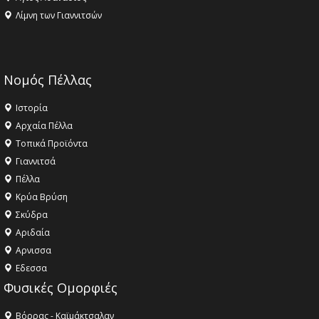
Λίμνη των Γιαννιτσών
Νομός Πέλλας
Ιστορία
Αρχαία Πέλλα
Τοπικά Προϊόντα
Γιαννιτσά
Πέλλα
Κρύα Βρύση
Σκύδρα
Αριδαία
Aρνισσα
Eδεσσα
Φυσικές Ομορφιές
Βόρρας - Καϊμάκτσαλαν