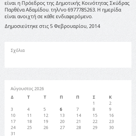
είναι η Πρόεδρος της Δημοτικής Κοινότητας Σκύδρας
Παρθένα Αδαμίδου. τηλ/νο 6977785263. Η ημερίδα
είναι ανοιχτή σε κάθε ενδιαφερόμενο.
Δημοσιεύτηκε στις 5 Φεβρουαρίου, 2014
Σχόλια
Αύγουστος 2026
Δ
Τ
Τ
Π
Π
Σ
Κ
1
2
3
4
5
6
7
8
9
10
11
12
13
14
15
16
17
18
19
20
21
22
23
24
25
26
27
28
29
30
31