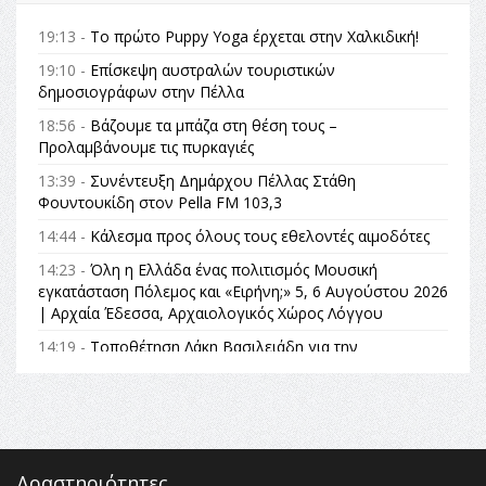
19:13 -
Το πρώτο Puppy Yoga έρχεται στην Χαλκιδική!
19:10 -
Επίσκεψη αυστραλών τουριστικών
δημοσιογράφων στην Πέλλα
18:56 -
Βάζουμε τα μπάζα στη θέση τους –
Προλαμβάνουμε τις πυρκαγιές
13:39 -
Συνέντευξη Δημάρχου Πέλλας Στάθη
Φουντουκίδη στον Pella FM 103,3
14:44 -
Κάλεσμα προς όλους τους εθελοντές αιμοδότες
14:23 -
Όλη η Ελλάδα ένας πολιτισμός Μουσική
εγκατάσταση Πόλεμος και «Ειρήνη;» 5, 6 Αυγούστου 2026
| Αρχαία Έδεσσα, Αρχαιολογικός Χώρος Λόγγου
14:19 -
Τοποθέτηση Λάκη Βασιλειάδη για την
Αναθεώρηση του Συντάγματος: «Σε τέτοιες κορυφαίες
θεσμικές διαδικασίες υπάρχει μόνο η ευθύνη απέναντι
στις επόμενες γενιές»
16:35 -
Το πρόγραμμα του ΠΑΟΚ στον δεύτερο γύρο του
Champions League!
Δραστηριότητες