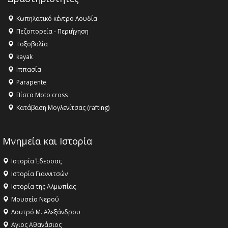
16:27 -
Όλυμπος: Εντάχθηκε στον Κατάλογο Παγκόσμιας
Κληρονομιάς της UNESCO – Ομόφωνη η απόφαση Ο
Κωπηλατικό κέντρο Λουδία
Όλυμπος αναγνωρίστηκε ως φυσικό και πολιτιστικό
Πεζοπορεία - Περιήγηση
αγαθό εξέχουσας οικουμενικής αξίας για την
Τοξοβολία
ανθρωπότητα
kayak
16:18 -
ΕΝΟΡΙΑΚΕΣ ΚΑΛΟΚΑΙΡΙΝΕΣ ΔΡΑΣΕΙΣ ΓΙΑ ΠΑΙΔΙΑ
Ιππασία
ΣΤΗΝ ΕΔΕΣΣΑ
Parapente
Πίστα Moto cross
Κατάβαση Μογλενίτσας (rafting)
Μνημεία και Ιστορία
Ιστορία Έδεσσας
Ιστορία Γιαννιτσών
Ιστορία της Αλμωπίας
Μουσείο Νερού
Λουτρό Μ. Αλεξάνδρου
Αγιος Αθανάσιος