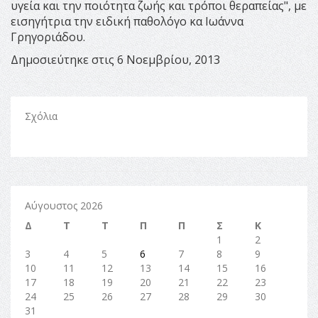
υγεία και την ποιότητα ζωής και τρόποι θεραπείας", με
εισηγήτρια την ειδική παθολόγο κα Ιωάννα
Γρηγοριάδου.
Δημοσιεύτηκε στις 6 Νοεμβρίου, 2013
Σχόλια
Αύγουστος 2026
Δ
Τ
Τ
Π
Π
Σ
Κ
1
2
3
4
5
6
7
8
9
10
11
12
13
14
15
16
17
18
19
20
21
22
23
24
25
26
27
28
29
30
31