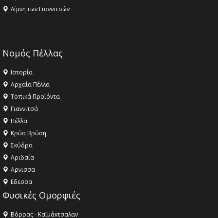
Λίμνη των Γιαννιτσών
Νομός Πέλλας
Ιστορία
Αρχαία Πέλλα
Τοπικά Προϊόντα
Γιαννιτσά
Πέλλα
Κρύα Βρύση
Σκύδρα
Αριδαία
Aρνισσα
Eδεσσα
Φυσικές Ομορφιές
Βόρρας - Καϊμάκτσαλαν