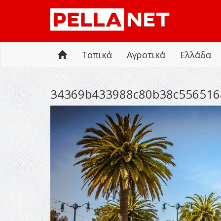
Τοπικά
Αγροτικά
Ελλάδα
34369b433988c80b38c556516