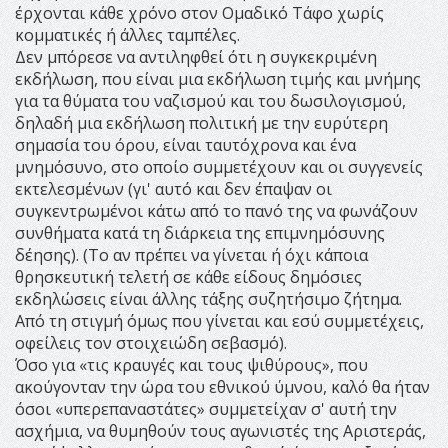
έρχονται κάθε χρόνο στον Ομαδικό Τάφο χωρίς
κομματικές ή άλλες ταμπέλες.
Δεν μπόρεσε να αντιληφθεί ότι η συγκεκριμένη
εκδήλωση, που είναι μια εκδήλωση τιμής και μνήμης
για τα θύματα του ναζισμού και του δωσιλογισμού,
δηλαδή μια εκδήλωση πολιτική με την ευρύτερη
σημασία του όρου, είναι ταυτόχρονα και ένα
μνημόσυνο, στο οποίο συμμετέχουν και οι συγγενείς
εκτελεσμένων (γι' αυτό και δεν έπαψαν οι
συγκεντρωμένοι κάτω από το πανό της να φωνάζουν
συνθήματα κατά τη διάρκεια της επιμνημόσυνης
δέησης). (Το αν πρέπει να γίνεται ή όχι κάποια
θρησκευτική τελετή σε κάθε είδους δημόσιες
εκδηλώσεις είναι άλλης τάξης συζητήσιμο ζήτημα.
Από τη στιγμή όμως που γίνεται και εσύ συμμετέχεις,
οφείλεις τον στοιχειώδη σεβασμό).
Όσο για «τις κραυγές και τους ψιθύρους», που
ακούγονταν την ώρα του εθνικού ύμνου, καλό θα ήταν
όσοι «υπερεπαναστάτες» συμμετείχαν σ' αυτή την
ασχήμια, να θυμηθούν τους αγωνιστές της Αριστεράς,