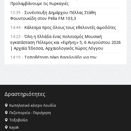
Προλαμβάνουμε τις πυρκαγιές
13:39 -
Συνέντευξη Δημάρχου Πέλλας Στάθη
Φουντουκίδη στον Pella FM 103,3
14:44 -
Κάλεσμα προς όλους τους εθελοντές αιμοδότες
14:23 -
Όλη η Ελλάδα ένας πολιτισμός Μουσική
εγκατάσταση Πόλεμος και «Ειρήνη;» 5, 6 Αυγούστου 2026
| Αρχαία Έδεσσα, Αρχαιολογικός Χώρος Λόγγου
14:19 -
Τοποθέτηση Λάκη Βασιλειάδη για την
Αναθεώρηση του Συντάγματος: «Σε τέτοιες κορυφαίες
θεσμικές διαδικασίες υπάρχει μόνο η ευθύνη απέναντι
στις επόμενες γενιές»
16:35 -
Το πρόγραμμα του ΠΑΟΚ στον δεύτερο γύρο του
Champions League!
Δραστηριότητες
16:27 -
Όλυμπος: Εντάχθηκε στον Κατάλογο Παγκόσμιας
Κληρονομιάς της UNESCO – Ομόφωνη η απόφαση Ο
Κωπηλατικό κέντρο Λουδία
Όλυμπος αναγνωρίστηκε ως φυσικό και πολιτιστικό
Πεζοπορεία - Περιήγηση
αγαθό εξέχουσας οικουμενικής αξίας για την
Τοξοβολία
ανθρωπότητα
kayak