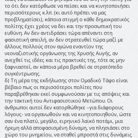
το ότι δεν κατόρθωσε να πείσει και να κινητοποιήσει
περισσότερους κ.λπ. (κι αυτό πρέπει να μας
προβληματίσει), κάποια στιγμή ο κάθε δημοκρατικός
πολίτης έχει χρέος να δει και την προσωπική του
ευθύνη. Αν δεν αντιδράσει τώρα απέναντι στη
φασιστική απειλή, αν δεν στρατευθεί τώρα μαζί με
άλλους πολλούς στον αγώνα εναντίον της
νεοναζιστικής οργάνωσης της Χρυσής Αυγής, αν
ανεχθεί τις ιδέες και τις πρακτικές της, τότε ας μην
ξαφνιαστεί, αν κάποια μέρα βρεθεί σε στρατόπεδο
συγκέντρωσης.
δ) Τη μέρα της εκδήλωσης στον Ομαδικό Τάφο είναι
βέβαιο πως οι περισσότεροι πολίτες που
παραβρέθηκαν εκεί συμφωνούσαν με τις απόψεις και
την τακτική του Αντιφασιστικού Μετώπου. Οι
άνθρωποι αυτοί δεν κατορθώθηκε –για διάφορους
λόγους- να οργανωθούν και να κινητοποιηθούν, ώστε
σαν ένα πλατύ, μεγάλο, ειρηνικό λαϊκό ποτάμι, μια
ήρεμη αλλά αποφασισμένη δύναμη, να πλησιάσει στο
χώρο του μνημείου, να σταθεί μπροστά στις δυνάμεις