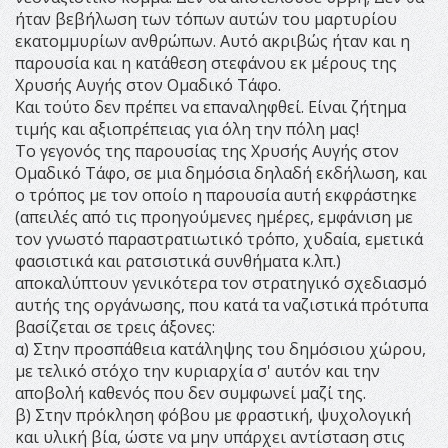
ήταν βεβήλωση των τόπων αυτών του μαρτυρίου
εκατομμυρίων ανθρώπων. Αυτό ακριβώς ήταν και η
παρουσία και η κατάθεση στεφάνου εκ μέρους της
Χρυσής Αυγής στον Ομαδικό Τάφο.
Και τούτο δεν πρέπει να επαναληφθεί. Είναι ζήτημα
τιμής και αξιοπρέπειας για όλη την πόλη μας!
Το γεγονός της παρουσίας της Χρυσής Αυγής στον
Ομαδικό Τάφο, σε μια δημόσια δηλαδή εκδήλωση, και
ο τρόπος με τον οποίο η παρουσία αυτή εκφράστηκε
(απειλές από τις προηγούμενες ημέρες, εμφάνιση με
τον γνωστό παραστρατιωτικό τρόπο, χυδαία, εμετικά
φασιστικά και ρατσιστικά συνθήματα κ.λπ.)
αποκαλύπτουν γενικότερα τον στρατηγικό σχεδιασμό
αυτής της οργάνωσης, που κατά τα ναζιστικά πρότυπα
βασίζεται σε τρεις άξονες:
α) Στην προσπάθεια κατάληψης του δημόσιου χώρου,
με τελικό στόχο την κυριαρχία σ' αυτόν και την
αποβολή καθενός που δεν συμφωνεί μαζί της.
β) Στην πρόκληση φόβου με φραστική, ψυχολογική
και υλική βία, ώστε να μην υπάρχει αντίσταση στις