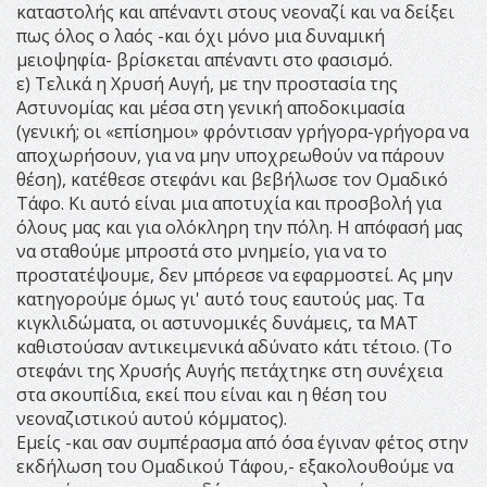
καταστολής και απέναντι στους νεοναζί και να δείξει
πως όλος ο λαός -και όχι μόνο μια δυναμική
μειοψηφία- βρίσκεται απέναντι στο φασισμό.
ε) Τελικά η Χρυσή Αυγή, με την προστασία της
Αστυνομίας και μέσα στη γενική αποδοκιμασία
(γενική; οι «επίσημοι» φρόντισαν γρήγορα-γρήγορα να
αποχωρήσουν, για να μην υποχρεωθούν να πάρουν
θέση), κατέθεσε στεφάνι και βεβήλωσε τον Ομαδικό
Τάφο. Κι αυτό είναι μια αποτυχία και προσβολή για
όλους μας και για ολόκληρη την πόλη. Η απόφασή μας
να σταθούμε μπροστά στο μνημείο, για να το
προστατέψουμε, δεν μπόρεσε να εφαρμοστεί. Ας μην
κατηγορούμε όμως γι' αυτό τους εαυτούς μας. Τα
κιγκλιδώματα, οι αστυνομικές δυνάμεις, τα ΜΑΤ
καθιστούσαν αντικειμενικά αδύνατο κάτι τέτοιο. (Το
στεφάνι της Χρυσής Αυγής πετάχτηκε στη συνέχεια
στα σκουπίδια, εκεί που είναι και η θέση του
νεοναζιστικού αυτού κόμματος).
Εμείς -και σαν συμπέρασμα από όσα έγιναν φέτος στην
εκδήλωση του Ομαδικού Τάφου,- εξακολουθούμε να