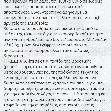
που έψαλλαν περήφανοι τον εθνικό ύμνο σε εξορίες
και φυλακές και μπροστά στα εκτελεστικά
αποσπάσματα. Είναι ντροπή να αφήνουμε να
καπηλεύονται τον ύμνο στην ελευθερία οι νεοναζί
αρνητές της ελευθερίας.
Κάποια από τα συνθήματα που ακούστηκαν από το
μπλοκ της (όπως αυτό για τα «κονσερβοκούτια» ή το
άλλο για τη «δουλειά που δεν τέλειωσε στο Μελιγαλά»
κ.λπ.) όχι μόνο δεν εξέφραζαν το σύνολο του
αντιφασιστικού κόσμου αλλά ήταν απολύτως
διχαστικά.
Η Κ.Ε.Ε.Ρ.Φ.Α. έπεσε στην παγίδα της φραστικής
(μερικές φορές στα όρια του χυδαίου) αντιπαράθεσης
με τους Χρυσαυγίτες και της πρόκλησης τεχνητής
έντασης, που αυτοί επίτηδες καλλιεργούν, για να
δώσουν την εντύπωση πως πρόκειται απλώς για μια
διαμάχη μεταξύ χρυσαυγιτών και αριστερών, τακτική
για την οποία έγινε λόγος πιο πάνω. Η ένταση αυτή και
η αίσθηση ότι μπορεί να γίνουν επεισόδια καλλιεργεί
το φόβο και την ανασφάλεια, απομακρύνει τους
απλούς πολίτες από το δημόσιο χώρο, ενισχύει τη