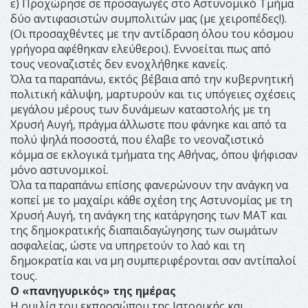
ε) Προχώρησε σε προσαγωγές στο Αστυνομικό Τμήμα
δύο αντιφασιστών συμπολιτών μας (με χειροπέδες!).
(Οι προσαχθέντες με την αντίδραση όλου του κόσμου
γρήγορα αφέθηκαν ελεύθεροι). Εννοείται πως από
τους νεοναζιστές δεν ενοχλήθηκε κανείς.
Όλα τα παραπάνω, εκτός βέβαια από την κυβερνητική
πολιτική κάλυψη, μαρτυρούν και τις υπόγειες σχέσεις
μεγάλου μέρους των δυνάμεων καταστολής με τη
Χρυσή Αυγή, πράγμα άλλωστε που φάνηκε και από τα
πολύ ψηλά ποσοστά, που έλαβε το νεοναζιστικό
κόμμα σε εκλογικά τμήματα της Αθήνας, όπου ψήφισαν
μόνο αστυνομικοί.
Όλα τα παραπάνω επίσης φανερώνουν την ανάγκη να
κοπεί με το μαχαίρι κάθε σχέση της Αστυνομίας με τη
Χρυσή Αυγή, τη ανάγκη της κατάργησης των ΜΑΤ και
της δημοκρατικής διαπαιδαγώγησης των σωμάτων
ασφαλείας, ώστε να υπηρετούν το λαό και τη
δημοκρατία και να μη συμπεριφέρονται σαν αντίπαλοί
τους.
Ο «πανηγυρικός» της ημέρας
Η ομιλία του εκπροσώπου της Ιστορικής και