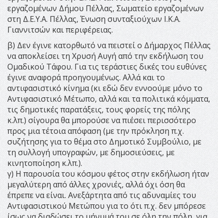
εργαζομένων Δήμου Πέλλας, Σωματείο εργαζομένων
στη Δ.Ε.Υ.Α. Πέλλας, Ένωση συνταξιούχων Ι.Κ.Α.
Γιαννιτσών και περιφέρειας.
β) Δεν έγινε κατορθωτό να πειστεί ο Δήμαρχος Πέλλας
να αποκλείσει τη Χρυσή Αυγή από την εκδήλωση του
Ομαδικού Τάφου. Για τις τεράστιες δικές του ευθύνες
έγινε αναφορά προηγουμένως. Αλλά και το
αντιφασιστικό κίνημα (κι εδώ δεν εννοούμε μόνο το
Αντιφασιστικό Μέτωπο, αλλά και τα πολιτικά κόμματα,
τις δημοτικές παρατάξεις, τους φορείς της πόλης
κ.λπ.) σίγουρα θα μπορούσε να πιέσει περισσότερο
προς μια τέτοια απόφαση (με την πρόκληση π.χ.
συζήτησης για το θέμα στο Δημοτικό Συμβούλιο, με
τη συλλογή υπογραφών, με δημοσιεύσεις, με
κινητοποίηση κ.λπ.).
γ) Η παρουσία του κόσμου φέτος στην εκδήλωση ήταν
μεγαλύτερη από άλλες χρονιές, αλλά όχι όση θα
έπρεπε να είναι. Ανεξάρτητα από τις αδυναμίες του
Αντιφασιστικού Μετώπου για το ότι π.χ. δεν μπόρεσε
ίσως να διαδώσει το μήνυμά του σε όλη την πόλη, για