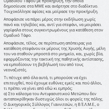
Ομαδικού Τάφου με προκήρυξη, την οποία
δημοσίευσε στα ΜΜΕ και ανάρτησε στο διαδίκτυο.
Τοιχοκόλλησε αφίσες και μοίρασε την προκήρυξη.
Αποφάσισε να πάρει μέρος στην εκδήλωση χωρίς
πανό και τηλεβόες και, αντί για στεφάνι, να μοιράσει
γαρίφαλα στους συγκεντρωμένους για κατάθεση στον
Ομαδικό Τάφο.
Αποφάσισε, τέλος, σε περίπτωση απόπειρας για
κατάθεση στεφάνου εκ μέρους της Χρυσής Αυγής, μέλη
του να σταθούν μπροστά στο μνημείο, και, χωρίς βία,
εφαρμόζοντας την τακτική της παθητικής αντίστασης,
να εμποδίσουν τη βεβήλωσή του από τους
νεοναζιστές.
Τι πέτυχε από όλα αυτά, τι μπορούσε να έχει
επιτευχθεί, πού έχουμε ευθύνες εμείς και πού άλλοι,
τι πρέπει να γίνει από εδώ κι εμπρός;
α) Στο κάλεσμα του Αντιφασιστικού Μετώπου δεν
ανταποκρίθηκαν δυστυχώς όλοι οι φορείς της πόλης.
Ο Δικηγορικός Σύλλογος Γιαννιτσών, η Β΄ Ε.Λ.Μ.Ε., ο