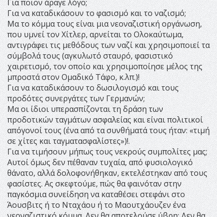
Για ποιον άραγε λόγο;
Για να καταδικάσουν το φασισμό και το ναζισμό;
Μα το κόμμα τους είναι μια νεοναζιστική οργάνωση,
που υμνεί τον Χίτλερ, αρνείται το Ολοκαύτωμα,
αντιγράφει τις μεθόδους των ναζί και χρησιμοποιεί τα
σύμβολά τους (αγκυλωτό σταυρό, φασιστικό
χαιρετισμό, τον οποίο και χρησιμοποίησε μέλος της
μπροστά στον Ομαδικό Τάφο, κ.λπ.)!
Για να καταδικάσουν το δωσιλογισμό και τους
προδότες συνεργάτες των Γερμανών;
Μα οι ίδιοι υπερασπίζονται τη δράση των
προδοτικών ταγμάτων ασφαλείας και είναι πολιτικοί
απόγονοί τους (ένα από τα συνθήματά τους ήταν: «τιμή
σε χίτες και ταγματασφαλίστες»)!.
Για να τιμήσουν μήπως τους νεκρούς συμπολίτες μας;
Αυτοί όμως δεν πέθαναν τυχαία, από φυσιολογικό
θάνατο, αλλά δολοφονήθηκαν, εκτελέστηκαν από τους
φασίστες. Ας σκεφτούμε, πώς θα φαινόταν στην
παγκόσμια συνείδηση να καταθέσει στεφάνι στο
Άουσβιτς ή το Νταχάου ή το Μαουτχάουζεν ένα
νεοναζιστικό κόμμα. Δεν θα αποτελούσε ύβρη; Δεν θα