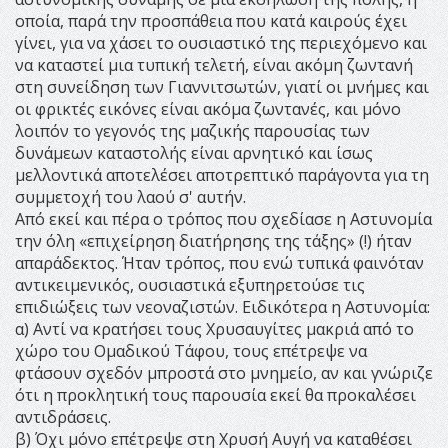
οποία, παρά την προσπάθεια που κατά καιρούς έχει
γίνει, για να χάσει το ουσιαστικό της περιεχόμενο και
να καταστεί μια τυπική τελετή, είναι ακόμη ζωντανή
στη συνείδηση των Γιαννιτσωτών, γιατί οι μνήμες και
οι φρικτές εικόνες είναι ακόμα ζωντανές, και μόνο
λοιπόν το γεγονός της μαζικής παρουσίας των
δυνάμεων καταστολής είναι αρνητικό και ίσως
μελλοντικά αποτελέσει αποτρεπτικό παράγοντα για τη
συμμετοχή του λαού σ' αυτήν.
Από εκεί και πέρα ο τρόπος που σχεδίασε η Αστυνομία
την όλη «επιχείρηση διατήρησης της τάξης» (!) ήταν
απαράδεκτος. Ήταν τρόπος, που ενώ τυπικά φαινόταν
αντικειμενικός, ουσιαστικά εξυπηρετούσε τις
επιδιώξεις των νεοναζιστών. Ειδικότερα η Αστυνομία:
α) Αντί να κρατήσει τους Χρυσαυγίτες μακριά από το
χώρο του Ομαδικού Τάφου, τους επέτρεψε να
φτάσουν σχεδόν μπροστά στο μνημείο, αν και γνώριζε
ότι η προκλητική τους παρουσία εκεί θα προκαλέσει
αντιδράσεις.
β) Όχι μόνο επέτρεψε στη Χρυσή Αυγή να καταθέσει