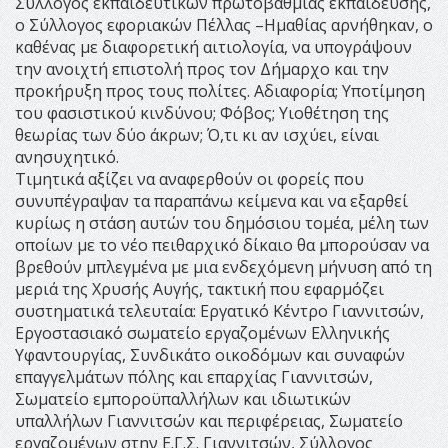
Σύλλογος εκπαιδευτικών πρωτοβάθμιας εκπαίδευσης,
ο Σύλλογος εφοριακών Πέλλας –Ημαθίας αρνήθηκαν, ο
καθένας με διαφορετική αιτιολογία, να υπογράψουν
την ανοιχτή επιστολή προς τον Δήμαρχο και την
προκήρυξη προς τους πολίτες. Αδιαφορία; Υποτίμηση
του φασιστικού κινδύνου; Φόβος; Υιοθέτηση της
θεωρίας των δύο άκρων; Ό,τι κι αν ισχύει, είναι
ανησυχητικό.
Τιμητικά αξίζει να αναφερθούν οι φορείς που
συνυπέγραψαν τα παραπάνω κείμενα και να εξαρθεί
κυρίως η στάση αυτών του δημόσιου τομέα, μέλη των
οποίων με το νέο πειθαρχικό δίκαιο θα μπορούσαν να
βρεθούν μπλεγμένα με μια ενδεχόμενη μήνυση από τη
μεριά της Χρυσής Αυγής, τακτική που εφαρμόζει
συστηματικά τελευταία: Εργατικό Κέντρο Γιαννιτσών,
Εργοστασιακό σωματείο εργαζομένων Ελληνικής
Υφαντουργίας, Συνδικάτο οικοδόμων και συναφών
επαγγελμάτων πόλης και επαρχίας Γιαννιτσών,
Σωματείο εμποροϋπαλλήλων και ιδιωτικών
υπαλλήλων Γιαννιτσών και περιφέρειας, Σωματείο
εργαζομένων στην Ε.Γ.Σ. Γιαννιτσών, Σύλλογος