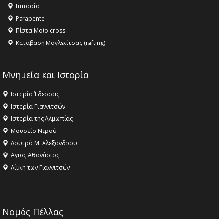
16:18 -
ΕΝΟΡΙΑΚΕΣ ΚΑΛΟΚΑΙΡΙΝΕΣ ΔΡΑΣΕΙΣ ΓΙΑ ΠΑΙΔΙΑ
Ιππασία
ΣΤΗΝ ΕΔΕΣΣΑ
Parapente
Πίστα Moto cross
Κατάβαση Μογλενίτσας (rafting)
Μνημεία και Ιστορία
Ιστορία Έδεσσας
Ιστορία Γιαννιτσών
Ιστορία της Αλμωπίας
Μουσείο Νερού
Λουτρό Μ. Αλεξάνδρου
Αγιος Αθανάσιος
Λίμνη των Γιαννιτσών
Νομός Πέλλας