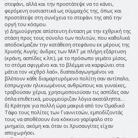
στεφάνι, αλλά και την προστάτεψε να το κάνει,
φερόμενη ουσιαστικά ως σύμμαχός της, όπως και
προστάτεψε στη συνέχεια το στεφάνι της από την
οργή του κόσμου.
γ) Δημιούργησε απίστευτη ένταση με την εχθρική της
στάση προς τους σύνολο των πολιτών, που καθολικά
αποδοκίμαζαν την κατάθεση στεφάνου εκ μέρους της
Χρυσής Αυγής: άνδρες των ΜΑΤ με πλήρη εξάρτυση
(κράνη, ασπίδες κ.λπ.), με το πρόσωπο γεμάτο μίσος,
το στόμα σφιγμένο και το βλέμμα να καρφώνει στα
μάτια τον «εχθρό λαό», διαπαιδαγωγημένοι να
βλέπουν κάθε διαμαρτυρόμενο πολίτη σαν αντίπαλο,
έσπρωχναν ηλικιωμένους ανθρώπους και γυναίκες,
τραβούσαν χέρια, χρησιμοποιούσαν τις ασπίδες σαν
όπλα επιθετικά, μουρμούριζαν λόγια ακατάληπτα… .
δ) Κράτησε για πολλή ώρα μακριά από τον Ομαδικό
Τάφο τους πολίτες των Γιαννιτσών, εμποδίζοντάς
τους να αποθέσουν ένα κόκκινο γαρίφαλο στο
μνημείο, ακόμη και όταν οι Χρυσαυγίτες είχαν
αποχωρήσει.