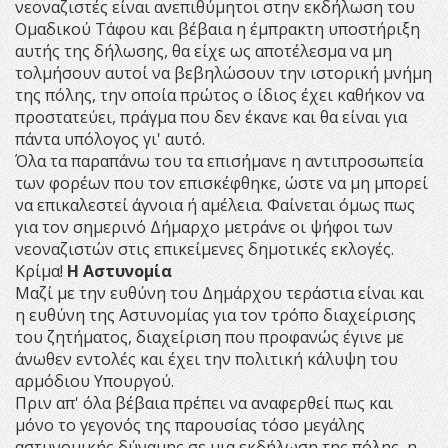
νεοναζιστές είναι ανεπιθύμητοι στην εκδήλωση του
Ομαδικού Τάφου και βέβαια η έμπρακτη υποστήριξη
αυτής της δήλωσης, θα είχε ως αποτέλεσμα να μη
τολμήσουν αυτοί να βεβηλώσουν την ιστορική μνήμη
της πόλης, την οποία πρώτος ο ίδιος έχει καθήκον να
προστατεύει, πράγμα που δεν έκανε και θα είναι για
πάντα υπόλογος γι' αυτό.
Όλα τα παραπάνω του τα επισήμανε η αντιπροσωπεία
των φορέων που τον επισκέφθηκε, ώστε να μη μπορεί
να επικαλεστεί άγνοια ή αμέλεια. Φαίνεται όμως πως
για τον σημερινό Δήμαρχο μετράνε οι ψήφοι των
νεοναζιστών στις επικείμενες δημοτικές εκλογές.
Κρίμα!
Η Αστυνομία
Μαζί με την ευθύνη του Δημάρχου τεράστια είναι και
η ευθύνη της Αστυνομίας για τον τρόπο διαχείρισης
του ζητήματος, διαχείριση που προφανώς έγινε με
άνωθεν εντολές και έχει την πολιτική κάλυψη του
αρμόδιου Υπουργού.
Πριν απ' όλα βέβαια πρέπει να αναφερθεί πως και
μόνο το γεγονός της παρουσίας τόσο μεγάλης
αστυνομικής δύναμης σε μια εκδήλωση της πόλης, η