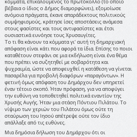
κόμματα, επικαλούμενος το πρωτόκολλο (το οποίο
βέβαια ο ίδιος ο Δήμος διαμορφώνει), εξομοίωσε
ανόμοια πράγματα, έκανε απαράδεκτους πολιτικούς
συμψηφισμούς, κράτησε ίσες αποστάσεις ανάμεσα
στους φασίστες και τους αντιφασίστες και έτσι
ουσιαστικά ευνόησε τους Χρυσαυγίτες.
Το τι θα κάνουν τα κόμματα γι' αυτή τη δημαρχιακή
απόφαση είναι κάτι που αφορά τα ίδια. Επίσης το ποιοι
καταθέτουν στεφάνι σε μια εκδήλωση είναι ένα θέμα
που πρέπει να συζητηθεί με σοβαρότητα και
ψυχραιμία, ώστε να αποφευχθεί η κατάθεση να γίνεται
πασαρέλα για προβολή διαφόρων «παραγόντων». Η
φετινή όμως απόφαση του Δημάρχου δεν υπηρετεί
έναν τέτοιο σκοπό. Ήταν πρόφαση, για να αποφύγει
την ευθύνη να τοποθετηθεί πολιτικά εναντίον της
Χρυσής Αυγής. Ήταν μια στάση Πόντιου Πιλάτου. Το
νίψιμο των χεριών του Πιλάτου όμως ούτε τη
σταύρωση του Ιησού απέτρεψε ούτε τον ίδιο
απάλλαξε από τις ευθύνες.
Μια δημόσια δήλωση του Δημάρχου ότι οι