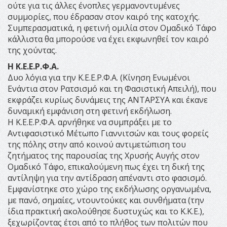
ούτε για τις άλλες ένοπλες γερμανοντυμένες
συμμορίες, που έδρασαν στον καιρό της κατοχής.
Συμπερασματικά, η φετινή ομιλία στον Ομαδικό Τάφο
κάλλιστα θα μπορούσε να έχει εκφωνηθεί τον καιρό
της χούντας.
Η Κ.Ε.Ε.Ρ.Φ.Α.
Δυο λόγια για την Κ.Ε.Ε.Ρ.Φ.Α. (Κίνηση Ενωμένοι
Ενάντια στον Ρατσισμό και τη Φασιστική Απειλή), που
εκφράζει κυρίως δυνάμεις της ΑΝΤΑΡΣΥΑ και έκανε
δυναμική εμφάνιση στη φετινή εκδήλωση.
Η Κ.Ε.Ε.Ρ.Φ.Α. αρνήθηκε να συμπράξει με το
Αντιφασιστικό Μέτωπο Γιαννιτσών και τους φορείς
της πόλης στην από κοινού αντιμετώπιση του
ζητήματος της παρουσίας της Χρυσής Αυγής στον
Ομαδικό Τάφο, επικαλούμενη πως έχει τη δική της
αντίληψη για την αντίδραση απέναντι στο φασισμό.
Εμφανίστηκε στο χώρο της εκδήλωσης οργανωμένα,
με πανό, σημαίες, ντουντούκες και συνθήματα (την
ίδια πρακτική ακολούθησε δυστυχώς και το Κ.Κ.Ε.),
ξεχωρίζοντας έτσι από το πλήθος των πολιτών που