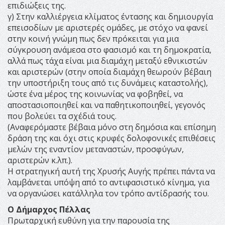
επιδιώξεις της.
γ) Στην καλλιέργεια κλίματος έντασης και δημιουργία
επεισοδίων με αριστερές ομάδες, με στόχο να φανεί
στην κοινή γνώμη πως δεν πρόκειται για μια
σύγκρουση ανάμεσα στο φασισμό και τη δημοκρατία,
αλλά πως τάχα είναι μια διαμάχη μεταξύ εθνικιστών
και αριστερών (στην οποία διαμάχη θεωρούν βέβαιη
την υποστήριξη τους από τις δυνάμεις καταστολής),
ώστε ένα μέρος της κοινωνίας να φοβηθεί, να
αποστασιοποιηθεί και να παθητικοποιηθεί, γεγονός
που βολεύει τα σχέδιά τους.
(Αναφερόμαστε βέβαια μόνο στη δημόσια και επίσημη
δράση της και όχι στις κρυφές δολοφονικές επιθέσεις
μελών της εναντίον μεταναστών, προσφύγων,
αριστερών κ.λπ.).
Η στρατηγική αυτή της Χρυσής Αυγής πρέπει πάντα να
λαμβάνεται υπόψη από το αντιφασιστικό κίνημα, για
να οργανώσει κατάλληλα τον τρόπο αντίδρασής του.
Ο Δήμαρχος Πέλλας
Πρωταρχική ευθύνη για την παρουσία της