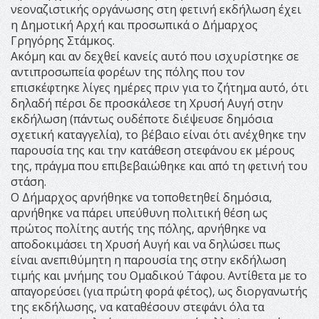
νεοναζιστικής οργάνωσης στη φετινή εκδήλωση έχει
η Δημοτική Αρχή και προσωπικά ο Δήμαρχος
Γρηγόρης Στάμκος.
Ακόμη και αν δεχθεί κανείς αυτό που ισχυρίστηκε σε
αντιπροσωπεία φορέων της πόλης που τον
επισκέφτηκε λίγες ημέρες πριν για το ζήτημα αυτό, ότι
δηλαδή πέρσι δε προσκάλεσε τη Χρυσή Αυγή στην
εκδήλωση (πάντως ουδέποτε διέψευσε δημόσια
σχετική καταγγελία), το βέβαιο είναι ότι ανέχθηκε την
παρουσία της και την κατάθεση στεφάνου εκ μέρους
της, πράγμα που επιβεβαιώθηκε και από τη φετινή του
στάση.
Ο Δήμαρχος αρνήθηκε να τοποθετηθεί δημόσια,
αρνήθηκε να πάρει υπεύθυνη πολιτική θέση ως
πρώτος πολίτης αυτής της πόλης, αρνήθηκε να
αποδοκιμάσει τη Χρυσή Αυγή και να δηλώσει πως
είναι ανεπιθύμητη η παρουσία της στην εκδήλωση
τιμής και μνήμης του Ομαδικού Τάφου. Αντίθετα με το
απαγορεύσει (για πρώτη φορά φέτος), ως διοργανωτής
της εκδήλωσης, να καταθέσουν στεφάνι όλα τα