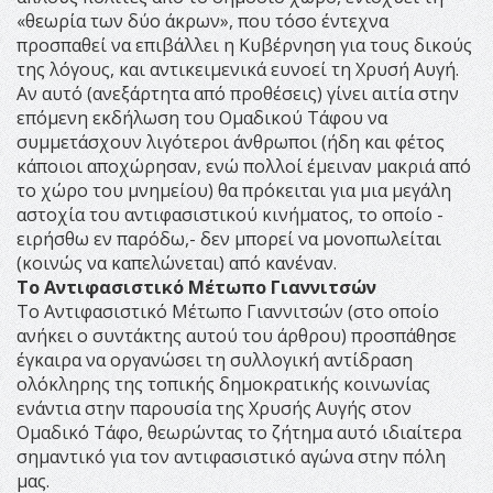
«θεωρία των δύο άκρων», που τόσο έντεχνα
προσπαθεί να επιβάλλει η Κυβέρνηση για τους δικούς
της λόγους, και αντικειμενικά ευνοεί τη Χρυσή Αυγή.
Αν αυτό (ανεξάρτητα από προθέσεις) γίνει αιτία στην
επόμενη εκδήλωση του Ομαδικού Τάφου να
συμμετάσχουν λιγότεροι άνθρωποι (ήδη και φέτος
κάποιοι αποχώρησαν, ενώ πολλοί έμειναν μακριά από
το χώρο του μνημείου) θα πρόκειται για μια μεγάλη
αστοχία του αντιφασιστικού κινήματος, το οποίο -
ειρήσθω εν παρόδω,- δεν μπορεί να μονοπωλείται
(κοινώς να καπελώνεται) από κανέναν.
Το Αντιφασιστικό Μέτωπο Γιαννιτσών
Το Αντιφασιστικό Μέτωπο Γιαννιτσών (στο οποίο
ανήκει ο συντάκτης αυτού του άρθρου) προσπάθησε
έγκαιρα να οργανώσει τη συλλογική αντίδραση
ολόκληρης της τοπικής δημοκρατικής κοινωνίας
ενάντια στην παρουσία της Χρυσής Αυγής στον
Ομαδικό Τάφο, θεωρώντας το ζήτημα αυτό ιδιαίτερα
σημαντικό για τον αντιφασιστικό αγώνα στην πόλη
μας.