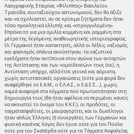
Λαογραφικής Εταιρίας «Φίλιππος» Βασιλείου
Τραούδα, συνταξιούχου αστυνομικού, δεν θα άξιζε
καν να σχολιαστεί, αν σε κρίσιμα ζητήματα δεν ήταν
τόσο προκλητικά ελλιπής και «στρογγυλεμένη».
Επρόκειτο για μια ομιλία κομμένη και ραμμένη στα
μέτρα της λεγόμενης αναθεωρητικής ιστοριογραφίας.
Οι Γερμανοί ήταν κατακτητές, αλλά οι λέξεις ναζισμός
και φασισμός σπάνια ακούστηκαν, τα ναζιστικά
εγκλήματα ήταν αντίποινα στον αγώνα των ανταρτών
της Αντίστασης και των «ομοϊδεατών» τους (sic), η
Αντίσταση υπήρχε, αλλά έτσι γενικά και αόριστα,
χωρίς αντιστασιακές οργανώσεις (ούτε μια φορά δεν
αναφέρθηκε το Ε.Α.Μ., ο Ε.Λ.Α.Σ., ο Ε.Δ.Ε.Σ….), χωρίς
καμιά αναφορά στα κόμματα πού πρωτοστάτησαν στη
δημιουργία τους (θα ήταν αφέλεια να περιμένει κανείς
να ακουστεί το όνομα του Κ.Κ.Ε.), οι προδότες, οι
ταγματασφαλίτες, οι μαυραγορίτες και οι δωσίλογοι
ήταν απλώς Έλληνες (!) συνεργάτες των Γερμανών και
φυσικά κανένας λόγος δεν έγινε ούτε για τον Πούλο
ούτε για τον Σκαπέρδα ούτε για τα Τάγματα Ασφαλείας