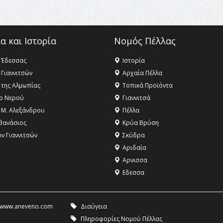
α και Ιστορία
Νομός Πέλλας
 Έδεσσας
Ιστορία
 Γιαννιτσών
Αρχαία Πέλλα
 της Αλμωπίας
Τοπικά Προϊόντα
ο Νερού
Γιαννιτσά
 Μ. Αλεξάνδρου
Πέλλα
θανάσιος
Κρύα Βρύση
ων Γιαννιτσών
Σκύδρα
Αριδαία
Aρνισσα
Eδεσσα
www.aneveno.com
Διαύγεια
Πληροφορίες Νομού Πέλλας