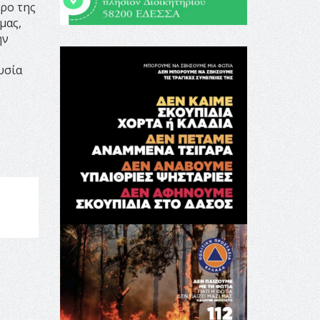
ρο της
μας,
ην
υσία