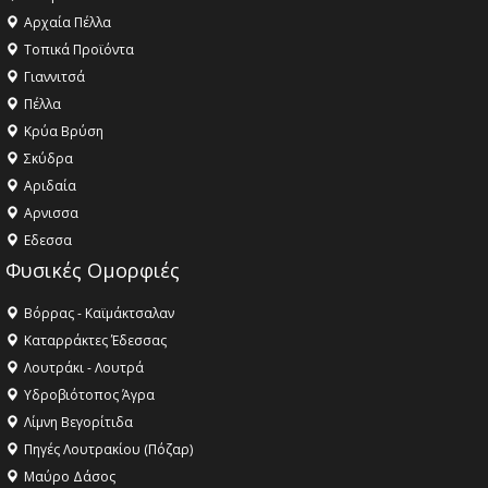
Αρχαία Πέλλα
Τοπικά Προϊόντα
Γιαννιτσά
Πέλλα
Κρύα Βρύση
Σκύδρα
Αριδαία
Aρνισσα
Eδεσσα
Φυσικές Ομορφιές
Βόρρας - Καϊμάκτσαλαν
Καταρράκτες Έδεσσας
Λουτράκι - Λουτρά
Υδροβιότοπος Άγρα
Λίμνη Βεγορίτιδα
Πηγές Λουτρακίου (Πόζαρ)
Μαύρο Δάσος