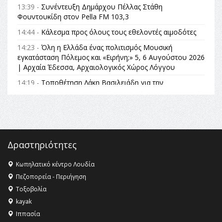
13:39 -
Συνέντευξη Δημάρχου Πέλλας Στάθη
Φουντουκίδη στον Pella FM 103,3
14:44 -
Κάλεσμα προς όλους τους εθελοντές αιμοδότες
14:23 -
Όλη η Ελλάδα ένας πολιτισμός Μουσική
εγκατάσταση Πόλεμος και «Ειρήνη;» 5, 6 Αυγούστου 2026
| Αρχαία Έδεσσα, Αρχαιολογικός Χώρος Λόγγου
14:19 -
Τοποθέτηση Λάκη Βασιλειάδη για την
Αναθεώρηση του Συντάγματος: «Σε τέτοιες κορυφαίες
θεσμικές διαδικασίες υπάρχει μόνο η ευθύνη απέναντι
στις επόμενες γενιές»
16:35 -
Το πρόγραμμα του ΠΑΟΚ στον δεύτερο γύρο του
Champions League!
Δραστηριότητες
16:27 -
Όλυμπος: Εντάχθηκε στον Κατάλογο Παγκόσμιας
Κληρονομιάς της UNESCO – Ομόφωνη η απόφαση Ο
Κωπηλατικό κέντρο Λουδία
Όλυμπος αναγνωρίστηκε ως φυσικό και πολιτιστικό
Πεζοπορεία - Περιήγηση
αγαθό εξέχουσας οικουμενικής αξίας για την
Τοξοβολία
ανθρωπότητα
kayak
16:18 -
ΕΝΟΡΙΑΚΕΣ ΚΑΛΟΚΑΙΡΙΝΕΣ ΔΡΑΣΕΙΣ ΓΙΑ ΠΑΙΔΙΑ
Ιππασία
ΣΤΗΝ ΕΔΕΣΣΑ