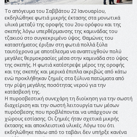
Το απόγευμα του Σαββάτου 22 Ιανουαρίου,
εκδηλώθηκε φωτιά μικρής έκτασης στα μονωτικά
υλικά μεταξύ της οροφής του 2ου ορόφου και της
σκεπής λόγω υπερθέρμανσης της καμινάδας του
τζακιού στο συγκεκριμένο ύψος. Θαμώνες του
καταστήματος έριξαν στη φωτιά πολλά ξύλα
ταυτόχρονα με αποτέλεσμα να αναπτυχθούν πολύ
μεγάλες θερμοκρασίες μέσα στην καμινάδα στο ύψος
της σκεπής. Η φωτιά κατέστρεψε μέρος της οροφής
και της σκεπής και μερικά έπιπλα ακριβώς από κάτω
ενώ προκλήθηκαν ζημιές στα ξύλινα πατώματα από
την ρίψη μεγάλης ποσότητας νερού για την
κατάσβεσή της.
Η πυροσβεστική συνεχάρη τη διοίκηση για την σωστή
διαχείριση και την σωστή λειτουργία των μέσων
πυρόσβεσης που προβλέπονται να υπάρχουν σε
χώρους εστίασης. Οι ζημιές ήταν σχετικά μικρής
έκτασης και αποκλειστικά υλικές. Λόγω του ότι
εκδηλώθηκε πάνω από το ταβάνι δεν υπήρξε κανένα