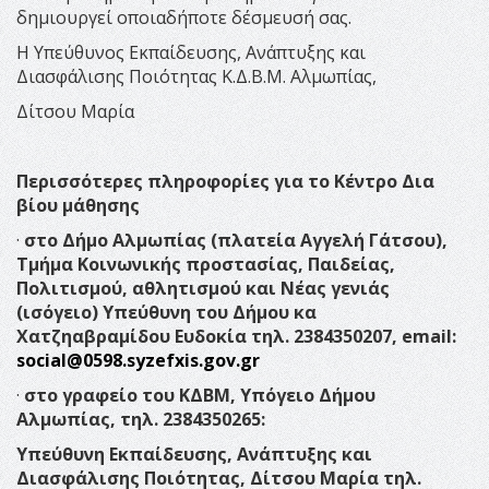
δημιουργεί οποιαδήποτε δέσμευσή σας.
Η Υπεύθυνος Εκπαίδευσης, Ανάπτυξης και
Διασφάλισης Ποιότητας Κ.Δ.Β.Μ. Αλμωπίας,
Δίτσου Μαρία
Περισσότερες πληροφορίες για το Κέντρο Δια
βίου μάθησης
·
στο
Δήμο Αλμωπίας (πλατεία Αγγελή Γάτσου),
Τμήμα Κοινωνικής προστασίας, Παιδείας,
Πολιτισμού, αθλητισμού και Νέας γενιάς
(ισόγειο)
Υπεύθυνη του Δήμου κα
Χατζηαβραμίδου Ευδοκία τηλ. 2384350207,
email
:
social@0598.syzefxis.gov.gr
·
στο γραφείο του ΚΔΒΜ, Υπόγειο Δήμου
Αλμωπίας, τηλ. 2384350265:
Υπεύθυνη Εκπαίδευσης, Ανάπτυξης και
Διασφάλισης Ποιότητας, Δίτσου Μαρία τηλ.