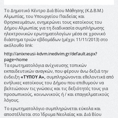
Το Δημοτικό Κέντρο Διά Βίου Μάθησης (Κ.Δ.Β.Μ.)
Αλμωπίας, του Υπουργείου Παιδείας και
Θρησκευμάτων, ενημερώνει τους κατοίκους του
Δήμου Αλμωπίας για τη διαδικασία συμπλήρωσης
ηλεκτρονικών ερωτηματολογίων μέσα σε χρονικό
διάστημα τριών εβδομάδων (μέχρι 11/11/2013) στο
ακόλουθο link:
http://anixneusi-kdvm.inedivim.gr/default.aspx?
page=home
Τα ερωτηματολόγια ανίχνευσης τοπικών
εκπαιδευτικών αναγκών, που φέρουν άνω δεξιά την
ένδειξη
«ΤΥΠΟΥ Α»,
συμπληρώνονται εθελοντικά από
ενήλικες κατοίκους του Δήμου που επιθυμούν να
βελτιώσουν τις γνώσεις και τις δεξιότητές τους για
προσωπικούς, κοινωνικούς ή / και επαγγελματικούς
λόγους.
Το ερωτηματολόγιο συμπληρώνεται εύκολα και
αποστέλλεται στο Ίδρυμα Νεολαίας και Διά Βίου