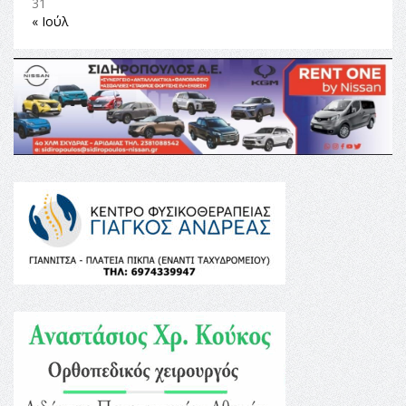
31
« Ιούλ