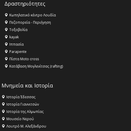
Δραστηριότητες
16:27 -
Όλυμπος: Εντάχθηκε στον Κατάλογο Παγκόσμιας
Κληρονομιάς της UNESCO – Ομόφωνη η απόφαση Ο
Κωπηλατικό κέντρο Λουδία
Όλυμπος αναγνωρίστηκε ως φυσικό και πολιτιστικό
Πεζοπορεία - Περιήγηση
αγαθό εξέχουσας οικουμενικής αξίας για την
Τοξοβολία
ανθρωπότητα
kayak
16:18 -
ΕΝΟΡΙΑΚΕΣ ΚΑΛΟΚΑΙΡΙΝΕΣ ΔΡΑΣΕΙΣ ΓΙΑ ΠΑΙΔΙΑ
Ιππασία
ΣΤΗΝ ΕΔΕΣΣΑ
Parapente
Πίστα Moto cross
Κατάβαση Μογλενίτσας (rafting)
Μνημεία και Ιστορία
Ιστορία Έδεσσας
Ιστορία Γιαννιτσών
Ιστορία της Αλμωπίας
Μουσείο Νερού
Λουτρό Μ. Αλεξάνδρου