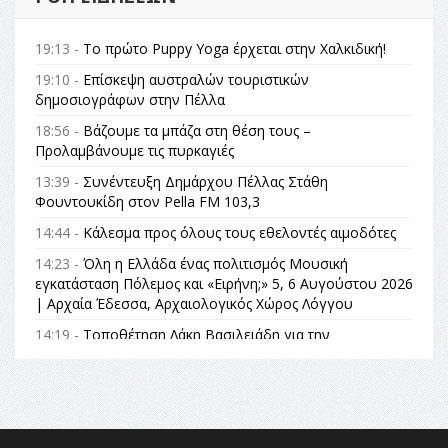
19:13 -
Το πρώτο Puppy Yoga έρχεται στην Χαλκιδική!
19:10 -
Επίσκεψη αυστραλών τουριστικών
δημοσιογράφων στην Πέλλα
18:56 -
Βάζουμε τα μπάζα στη θέση τους –
Προλαμβάνουμε τις πυρκαγιές
13:39 -
Συνέντευξη Δημάρχου Πέλλας Στάθη
Φουντουκίδη στον Pella FM 103,3
14:44 -
Κάλεσμα προς όλους τους εθελοντές αιμοδότες
14:23 -
Όλη η Ελλάδα ένας πολιτισμός Μουσική
εγκατάσταση Πόλεμος και «Ειρήνη;» 5, 6 Αυγούστου 2026
| Αρχαία Έδεσσα, Αρχαιολογικός Χώρος Λόγγου
14:19 -
Τοποθέτηση Λάκη Βασιλειάδη για την
Αναθεώρηση του Συντάγματος: «Σε τέτοιες κορυφαίες
θεσμικές διαδικασίες υπάρχει μόνο η ευθύνη απέναντι
στις επόμενες γενιές»
16:35 -
Το πρόγραμμα του ΠΑΟΚ στον δεύτερο γύρο του
Champions League!