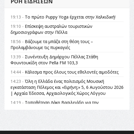
ΡΟΉ ΕΙΔΉΣΕΩΝ
19:13 -
Το πρώτο Puppy Yoga έρχεται στην Χαλκιδική!
19:10 -
Επίσκεψη αυστραλών τουριστικών
δημοσιογράφων στην Πέλλα
18:56 -
Βάζουμε τα μπάζα στη θέση τους –
Προλαμβάνουμε τις πυρκαγιές
13:39 -
Συνέντευξη Δημάρχου Πέλλας Στάθη
Φουντουκίδη στον Pella FM 103,3
14:44 -
Κάλεσμα προς όλους τους εθελοντές αιμοδότες
14:23 -
Όλη η Ελλάδα ένας πολιτισμός Μουσική
εγκατάσταση Πόλεμος και «Ειρήνη;» 5, 6 Αυγούστου 2026
| Αρχαία Έδεσσα, Αρχαιολογικός Χώρος Λόγγου
14:19 -
Τοποθέτηση Λάκη Βασιλειάδη για την
Αναθεώρηση του Συντάγματος: «Σε τέτοιες κορυφαίες
θεσμικές διαδικασίες υπάρχει μόνο η ευθύνη απέναντι
στις επόμενες γενιές»
16:35 -
Το πρόγραμμα του ΠΑΟΚ στον δεύτερο γύρο του