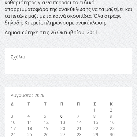
καθαριότητας για να περάσει το ειδικό
απορριμματοφόρο της ανακύκλωσης να τα μαζέψει και
τα πετάνε μαζί με τα κοινά σκουπίδια; Όλα στράφι
δηλαδή; Κι εμείς πληρώνουμε ανακύκλωση;
Δημοσιεύτηκε στις 26 Οκτωβρίου, 2011
Σχόλια
Αύγουστος 2026
Δ
Τ
Τ
Π
Π
Σ
Κ
1
2
3
4
5
6
7
8
9
10
11
12
13
14
15
16
17
18
19
20
21
22
23
24
25
26
27
28
29
30