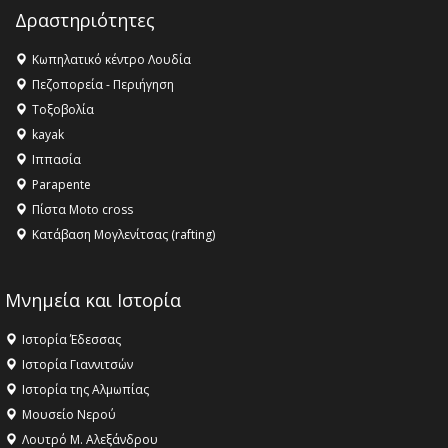
Champions League!
Δραστηριότητες
16:27 -
Όλυμπος: Εντάχθηκε στον Κατάλογο Παγκόσμιας
Κληρονομιάς της UNESCO – Ομόφωνη η απόφαση Ο
Κωπηλατικό κέντρο Λουδία
Όλυμπος αναγνωρίστηκε ως φυσικό και πολιτιστικό
Πεζοπορεία - Περιήγηση
αγαθό εξέχουσας οικουμενικής αξίας για την
Τοξοβολία
ανθρωπότητα
kayak
16:18 -
ΕΝΟΡΙΑΚΕΣ ΚΑΛΟΚΑΙΡΙΝΕΣ ΔΡΑΣΕΙΣ ΓΙΑ ΠΑΙΔΙΑ
Ιππασία
ΣΤΗΝ ΕΔΕΣΣΑ
Parapente
Πίστα Moto cross
Κατάβαση Μογλενίτσας (rafting)
Μνημεία και Ιστορία
Ιστορία Έδεσσας
Ιστορία Γιαννιτσών
Ιστορία της Αλμωπίας
Μουσείο Νερού
Λουτρό Μ. Αλεξάνδρου