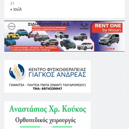
31
« Ιούλ