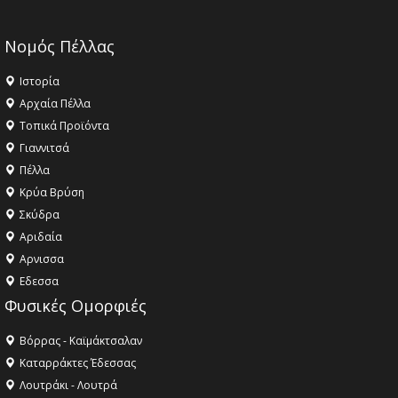
Νομός Πέλλας
Ιστορία
Αρχαία Πέλλα
Τοπικά Προϊόντα
Γιαννιτσά
Πέλλα
Κρύα Βρύση
Σκύδρα
Αριδαία
Aρνισσα
Eδεσσα
Φυσικές Ομορφιές
Βόρρας - Καϊμάκτσαλαν
Καταρράκτες Έδεσσας
Λουτράκι - Λουτρά