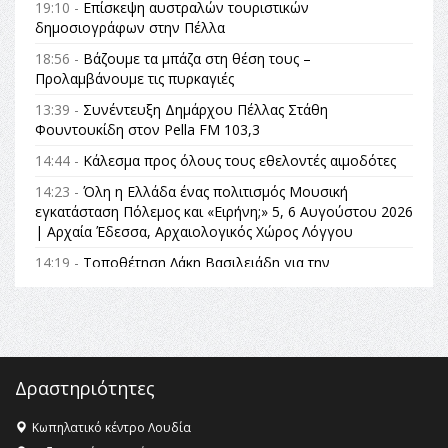
19:10 -
Επίσκεψη αυστραλών τουριστικών
δημοσιογράφων στην Πέλλα
18:56 -
Βάζουμε τα μπάζα στη θέση τους –
Προλαμβάνουμε τις πυρκαγιές
13:39 -
Συνέντευξη Δημάρχου Πέλλας Στάθη
Φουντουκίδη στον Pella FM 103,3
14:44 -
Κάλεσμα προς όλους τους εθελοντές αιμοδότες
14:23 -
Όλη η Ελλάδα ένας πολιτισμός Μουσική
εγκατάσταση Πόλεμος και «Ειρήνη;» 5, 6 Αυγούστου 2026
| Αρχαία Έδεσσα, Αρχαιολογικός Χώρος Λόγγου
14:19 -
Τοποθέτηση Λάκη Βασιλειάδη για την
Αναθεώρηση του Συντάγματος: «Σε τέτοιες κορυφαίες
θεσμικές διαδικασίες υπάρχει μόνο η ευθύνη απέναντι
στις επόμενες γενιές»
16:35 -
Το πρόγραμμα του ΠΑΟΚ στον δεύτερο γύρο του
Champions League!
Δραστηριότητες
16:27 -
Όλυμπος: Εντάχθηκε στον Κατάλογο Παγκόσμιας
Κληρονομιάς της UNESCO – Ομόφωνη η απόφαση Ο
Κωπηλατικό κέντρο Λουδία
Όλυμπος αναγνωρίστηκε ως φυσικό και πολιτιστικό