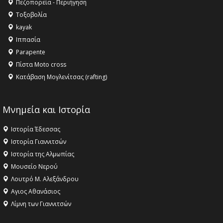
Πεζοπορεία - Περιήγηση
αγαθό εξέχουσας οικουμενικής αξίας για την
Τοξοβολία
ανθρωπότητα
kayak
16:18 -
ΕΝΟΡΙΑΚΕΣ ΚΑΛΟΚΑΙΡΙΝΕΣ ΔΡΑΣΕΙΣ ΓΙΑ ΠΑΙΔΙΑ
Ιππασία
ΣΤΗΝ ΕΔΕΣΣΑ
Parapente
Πίστα Moto cross
Κατάβαση Μογλενίτσας (rafting)
Μνημεία και Ιστορία
Ιστορία Έδεσσας
Ιστορία Γιαννιτσών
Ιστορία της Αλμωπίας
Μουσείο Νερού
Λουτρό Μ. Αλεξάνδρου
Αγιος Αθανάσιος
Λίμνη των Γιαννιτσών