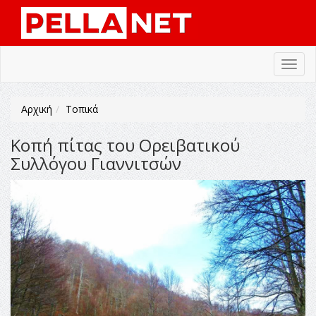
Toggl
navig
Αρχική
Τοπικά
Kοπή πίτας του Ορειβατικού
Συλλόγου Γιαννιτσών