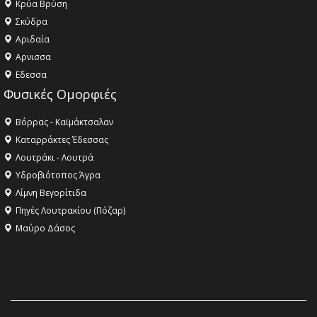
Κρύα Βρύση
Σκύδρα
Αριδαία
Aρνισσα
Eδεσσα
Φυσικές Ομορφιές
Βόρρας - Καϊμάκτσαλαν
Καταρράκτες Έδεσσας
Λουτράκι - Λουτρά
Υδροβιότοπος Άγρα
Λίμνη Βεγορίτιδα
Πηγές Λουτρακίου (Πόζαρ)
Μαύρο Δάσος