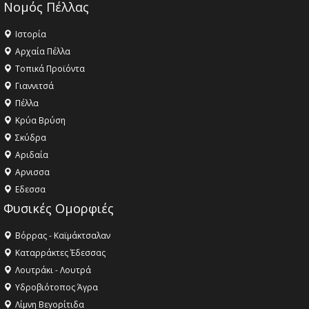
Νομός Πέλλας
Ιστορία
Αρχαία Πέλλα
Τοπικά Προϊόντα
Γιαννιτσά
Πέλλα
Κρύα Βρύση
Σκύδρα
Αριδαία
Aρνισσα
Eδεσσα
Φυσικές Ομορφιές
Βόρρας - Καϊμάκτσαλαν
Καταρράκτες Έδεσσας
Λουτράκι - Λουτρά
Υδροβιότοπος Άγρα
Λίμνη Βεγορίτιδα