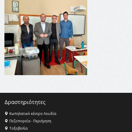
16:35 -
Το πρόγραμμα του ΠΑΟΚ στον δεύτερο γύρο του
Champions League!
16:27 -
Όλυμπος: Εντάχθηκε στον Κατάλογο Παγκόσμιας
Κληρονομιάς της UNESCO – Ομόφωνη η απόφαση Ο
Όλυμπος αναγνωρίστηκε ως φυσικό και πολιτιστικό
αγαθό εξέχουσας οικουμενικής αξίας για την
ανθρωπότητα
16:18 -
ΕΝΟΡΙΑΚΕΣ ΚΑΛΟΚΑΙΡΙΝΕΣ ΔΡΑΣΕΙΣ ΓΙΑ ΠΑΙΔΙΑ
ΣΤΗΝ ΕΔΕΣΣΑ
Δραστηριότητες
Κωπηλατικό κέντρο Λουδία
Πεζοπορεία - Περιήγηση
Τοξοβολία