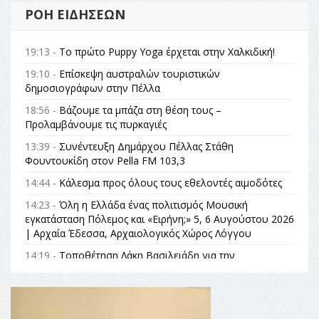
ΡΟΉ ΕΙΔΉΣΕΩΝ
19:13 -
Το πρώτο Puppy Yoga έρχεται στην Χαλκιδική!
19:10 -
Επίσκεψη αυστραλών τουριστικών
δημοσιογράφων στην Πέλλα
18:56 -
Βάζουμε τα μπάζα στη θέση τους –
Προλαμβάνουμε τις πυρκαγιές
13:39 -
Συνέντευξη Δημάρχου Πέλλας Στάθη
Φουντουκίδη στον Pella FM 103,3
14:44 -
Κάλεσμα προς όλους τους εθελοντές αιμοδότες
14:23 -
Όλη η Ελλάδα ένας πολιτισμός Μουσική
εγκατάσταση Πόλεμος και «Ειρήνη;» 5, 6 Αυγούστου 2026
| Αρχαία Έδεσσα, Αρχαιολογικός Χώρος Λόγγου
14:19 -
Τοποθέτηση Λάκη Βασιλειάδη για την
Αναθεώρηση του Συντάγματος: «Σε τέτοιες κορυφαίες
θεσμικές διαδικασίες υπάρχει μόνο η ευθύνη απέναντι
στις επόμενες γενιές»