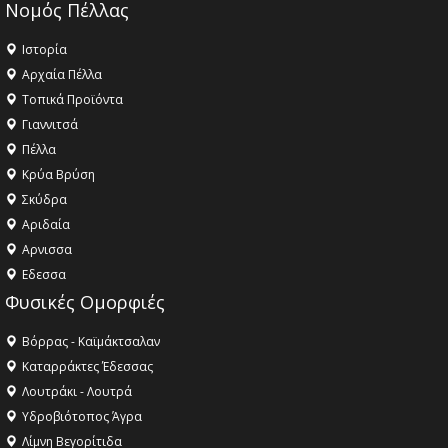
Νομός Πέλλας
Ιστορία
Αρχαία Πέλλα
Τοπικά Προϊόντα
Γιαννιτσά
Πέλλα
Κρύα Βρύση
Σκύδρα
Αριδαία
Aρνισσα
Eδεσσα
Φυσικές Ομορφιές
Βόρρας - Καϊμάκτσαλαν
Καταρράκτες Έδεσσας
Λουτράκι - Λουτρά
Υδροβιότοπος Άγρα
Λίμνη Βεγορίτιδα