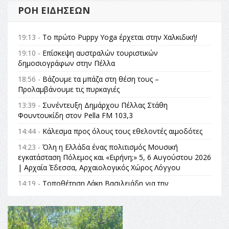
ΡΟΉ ΕΙΔΉΣΕΩΝ
19:13 -
Το πρώτο Puppy Yoga έρχεται στην Χαλκιδική!
19:10 -
Επίσκεψη αυστραλών τουριστικών
δημοσιογράφων στην Πέλλα
18:56 -
Βάζουμε τα μπάζα στη θέση τους –
Προλαμβάνουμε τις πυρκαγιές
13:39 -
Συνέντευξη Δημάρχου Πέλλας Στάθη
Φουντουκίδη στον Pella FM 103,3
14:44 -
Κάλεσμα προς όλους τους εθελοντές αιμοδότες
14:23 -
Όλη η Ελλάδα ένας πολιτισμός Μουσική
εγκατάσταση Πόλεμος και «Ειρήνη;» 5, 6 Αυγούστου 2026
| Αρχαία Έδεσσα, Αρχαιολογικός Χώρος Λόγγου
14:19 -
Τοποθέτηση Λάκη Βασιλειάδη για την
Αναθεώρηση του Συντάγματος: «Σε τέτοιες κορυφαίες
θεσμικές διαδικασίες υπάρχει μόνο η ευθύνη απέναντι
στις επόμενες γενιές»