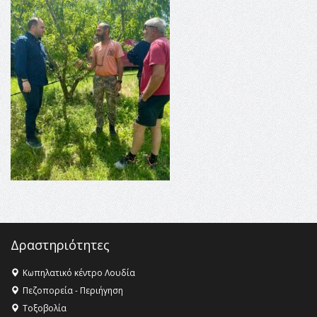
16:35 -
Το πρόγραμμα του ΠΑΟΚ στον δεύτερο γύρο του
Champions League!
16:27 -
Όλυμπος: Εντάχθηκε στον Κατάλογο Παγκόσμιας
Κληρονομιάς της UNESCO – Ομόφωνη η απόφαση Ο
Όλυμπος αναγνωρίστηκε ως φυσικό και πολιτιστικό
αγαθό εξέχουσας οικουμενικής αξίας για την
ανθρωπότητα
16:18 -
ΕΝΟΡΙΑΚΕΣ ΚΑΛΟΚΑΙΡΙΝΕΣ ΔΡΑΣΕΙΣ ΓΙΑ ΠΑΙΔΙΑ
ΣΤΗΝ ΕΔΕΣΣΑ
Δραστηριότητες
Κωπηλατικό κέντρο Λουδία
Πεζοπορεία - Περιήγηση
Τοξοβολία