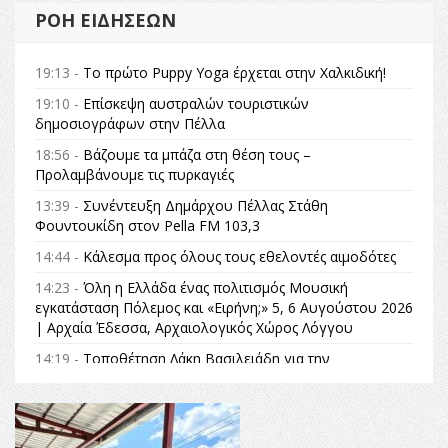
ΡΟΉ ΕΙΔΉΣΕΩΝ
19:13 -
Το πρώτο Puppy Yoga έρχεται στην Χαλκιδική!
19:10 -
Επίσκεψη αυστραλών τουριστικών
δημοσιογράφων στην Πέλλα
18:56 -
Βάζουμε τα μπάζα στη θέση τους –
Προλαμβάνουμε τις πυρκαγιές
13:39 -
Συνέντευξη Δημάρχου Πέλλας Στάθη
Φουντουκίδη στον Pella FM 103,3
14:44 -
Κάλεσμα προς όλους τους εθελοντές αιμοδότες
14:23 -
Όλη η Ελλάδα ένας πολιτισμός Μουσική
εγκατάσταση Πόλεμος και «Ειρήνη;» 5, 6 Αυγούστου 2026
| Αρχαία Έδεσσα, Αρχαιολογικός Χώρος Λόγγου
14:19 -
Τοποθέτηση Λάκη Βασιλειάδη για την
Αναθεώρηση του Συντάγματος: «Σε τέτοιες κορυφαίες
θεσμικές διαδικασίες υπάρχει μόνο η ευθύνη απέναντι
στις επόμενες γενιές»