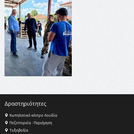
16:35 -
Το πρόγραμμα του ΠΑΟΚ στον δεύτερο γύρο του
Champions League!
16:27 -
Όλυμπος: Εντάχθηκε στον Κατάλογο Παγκόσμιας
Κληρονομιάς της UNESCO – Ομόφωνη η απόφαση Ο
Όλυμπος αναγνωρίστηκε ως φυσικό και πολιτιστικό
αγαθό εξέχουσας οικουμενικής αξίας για την
ανθρωπότητα
16:18 -
ΕΝΟΡΙΑΚΕΣ ΚΑΛΟΚΑΙΡΙΝΕΣ ΔΡΑΣΕΙΣ ΓΙΑ ΠΑΙΔΙΑ
ΣΤΗΝ ΕΔΕΣΣΑ
Δραστηριότητες
Κωπηλατικό κέντρο Λουδία
Πεζοπορεία - Περιήγηση
Τοξοβολία