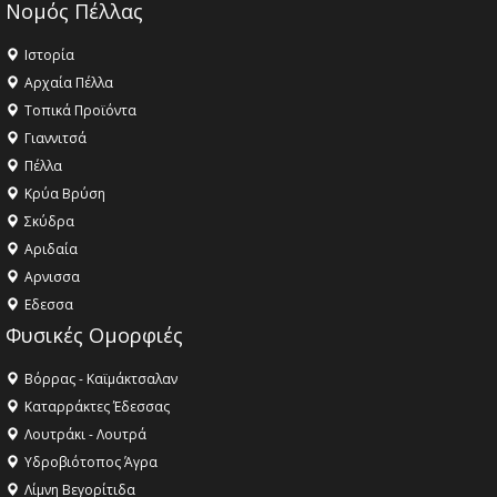
Νομός Πέλλας
Ιστορία
Αρχαία Πέλλα
Τοπικά Προϊόντα
Γιαννιτσά
Πέλλα
Κρύα Βρύση
Σκύδρα
Αριδαία
Aρνισσα
Eδεσσα
Φυσικές Ομορφιές
Βόρρας - Καϊμάκτσαλαν
Καταρράκτες Έδεσσας
Λουτράκι - Λουτρά
Υδροβιότοπος Άγρα
Λίμνη Βεγορίτιδα