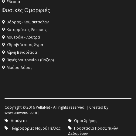
Eδεσσα
Φυσικές Ομορφιές
Βόρρας - Καϊμάκτσαλαν
Καταρράκτες Έδεσσας
Λουτράκι - Λουτρά
Υδροβιότοπος Άγρα
Λίμνη Βεγορίτιδα
Πηγές Λουτρακίου (Πόζαρ)
Μαύρο Δάσος
Copyright © 2016 PellaNet - All rights reserved. | Created by
www.aneveno.com
|
Διαύγεια
Όροι Χρήσης
Πληροφορίες Νομού Πέλλας
Προστασία Προσωπικών
Δεδομένων