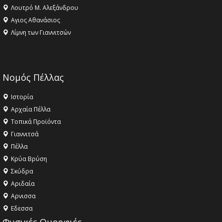
Λουτρό Μ. Αλεξάνδρου
Αγιος Αθανάσιος
Λίμνη των Γιαννιτσών
Νομός Πέλλας
Ιστορία
Αρχαία Πέλλα
Τοπικά Προϊόντα
Γιαννιτσά
Πέλλα
Κρύα Βρύση
Σκύδρα
Αριδαία
Aρνισσα
Eδεσσα