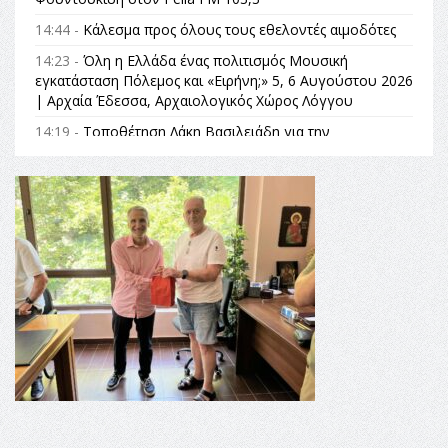
14:44 -
Κάλεσμα προς όλους τους εθελοντές αιμοδότες
14:23 -
Όλη η Ελλάδα ένας πολιτισμός Μουσική
εγκατάσταση Πόλεμος και «Ειρήνη;» 5, 6 Αυγούστου 2026
| Αρχαία Έδεσσα, Αρχαιολογικός Χώρος Λόγγου
14:19 -
Τοποθέτηση Λάκη Βασιλειάδη για την
Αναθεώρηση του Συντάγματος: «Σε τέτοιες κορυφαίες
θεσμικές διαδικασίες υπάρχει μόνο η ευθύνη απέναντι
στις επόμενες γενιές»
16:35 -
Το πρόγραμμα του ΠΑΟΚ στον δεύτερο γύρο του
Champions League!
16:27 -
Όλυμπος: Εντάχθηκε στον Κατάλογο Παγκόσμιας
Κληρονομιάς της UNESCO – Ομόφωνη η απόφαση Ο
Όλυμπος αναγνωρίστηκε ως φυσικό και πολιτιστικό
αγαθό εξέχουσας οικουμενικής αξίας για την
ανθρωπότητα
16:18 -
ΕΝΟΡΙΑΚΕΣ ΚΑΛΟΚΑΙΡΙΝΕΣ ΔΡΑΣΕΙΣ ΓΙΑ ΠΑΙΔΙΑ
ΣΤΗΝ ΕΔΕΣΣΑ