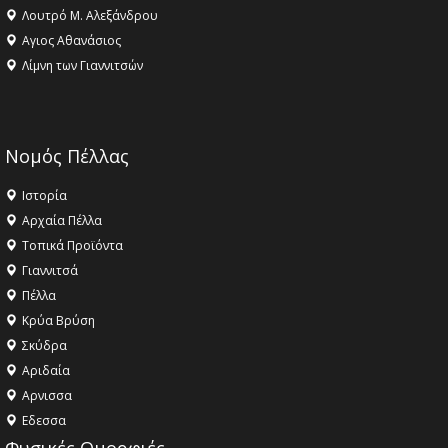
Λουτρό Μ. Αλεξάνδρου
Αγιος Αθανάσιος
Λίμνη των Γιαννιτσών
Νομός Πέλλας
Ιστορία
Αρχαία Πέλλα
Τοπικά Προϊόντα
Γιαννιτσά
Πέλλα
Κρύα Βρύση
Σκύδρα
Αριδαία
Aρνισσα
Eδεσσα