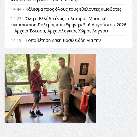
14:44 -
Κάλεσμα προς όλους τους εθελοντές αιμοδότες
14:23 -
Όλη η Ελλάδα ένας πολιτισμός Μουσική
εγκατάσταση Πόλεμος και «Ειρήνη;» 5, 6 Αυγούστου 2026
| Αρχαία Έδεσσα, Αρχαιολογικός Χώρος Λόγγου
14:19 -
Τοποθέτηση Λάκη Βασιλειάδη για την
Αναθεώρηση του Συντάγματος: «Σε τέτοιες κορυφαίες
θεσμικές διαδικασίες υπάρχει μόνο η ευθύνη απέναντι
στις επόμενες γενιές»
16:35 -
Το πρόγραμμα του ΠΑΟΚ στον δεύτερο γύρο του
Champions League!
16:27 -
Όλυμπος: Εντάχθηκε στον Κατάλογο Παγκόσμιας
Κληρονομιάς της UNESCO – Ομόφωνη η απόφαση Ο
Όλυμπος αναγνωρίστηκε ως φυσικό και πολιτιστικό
αγαθό εξέχουσας οικουμενικής αξίας για την
ανθρωπότητα
16:18 -
ΕΝΟΡΙΑΚΕΣ ΚΑΛΟΚΑΙΡΙΝΕΣ ΔΡΑΣΕΙΣ ΓΙΑ ΠΑΙΔΙΑ
ΣΤΗΝ ΕΔΕΣΣΑ