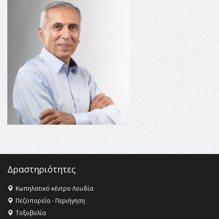
16:35 -
Το πρόγραμμα του ΠΑΟΚ στον δεύτερο γύρο του
Champions League!
16:27 -
Όλυμπος: Εντάχθηκε στον Κατάλογο Παγκόσμιας
Κληρονομιάς της UNESCO – Ομόφωνη η απόφαση Ο
Όλυμπος αναγνωρίστηκε ως φυσικό και πολιτιστικό
αγαθό εξέχουσας οικουμενικής αξίας για την
ανθρωπότητα
16:18 -
ΕΝΟΡΙΑΚΕΣ ΚΑΛΟΚΑΙΡΙΝΕΣ ΔΡΑΣΕΙΣ ΓΙΑ ΠΑΙΔΙΑ
ΣΤΗΝ ΕΔΕΣΣΑ
Δραστηριότητες
Κωπηλατικό κέντρο Λουδία
Πεζοπορεία - Περιήγηση
Τοξοβολία