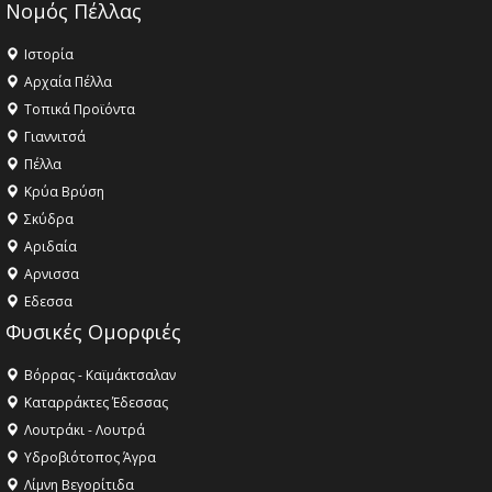
Νομός Πέλλας
Ιστορία
Αρχαία Πέλλα
Τοπικά Προϊόντα
Γιαννιτσά
Πέλλα
Κρύα Βρύση
Σκύδρα
Αριδαία
Aρνισσα
Eδεσσα
Φυσικές Ομορφιές
Βόρρας - Καϊμάκτσαλαν
Καταρράκτες Έδεσσας
Λουτράκι - Λουτρά
Υδροβιότοπος Άγρα
Λίμνη Βεγορίτιδα