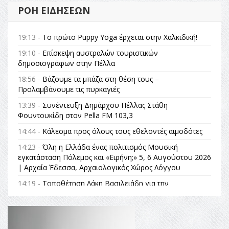
ΡΟΉ ΕΙΔΉΣΕΩΝ
19:13 -
Το πρώτο Puppy Yoga έρχεται στην Χαλκιδική!
19:10 -
Επίσκεψη αυστραλών τουριστικών
δημοσιογράφων στην Πέλλα
18:56 -
Βάζουμε τα μπάζα στη θέση τους –
Προλαμβάνουμε τις πυρκαγιές
13:39 -
Συνέντευξη Δημάρχου Πέλλας Στάθη
Φουντουκίδη στον Pella FM 103,3
14:44 -
Κάλεσμα προς όλους τους εθελοντές αιμοδότες
14:23 -
Όλη η Ελλάδα ένας πολιτισμός Μουσική
εγκατάσταση Πόλεμος και «Ειρήνη;» 5, 6 Αυγούστου 2026
| Αρχαία Έδεσσα, Αρχαιολογικός Χώρος Λόγγου
14:19 -
Τοποθέτηση Λάκη Βασιλειάδη για την
Αναθεώρηση του Συντάγματος: «Σε τέτοιες κορυφαίες
θεσμικές διαδικασίες υπάρχει μόνο η ευθύνη απέναντι
στις επόμενες γενιές»